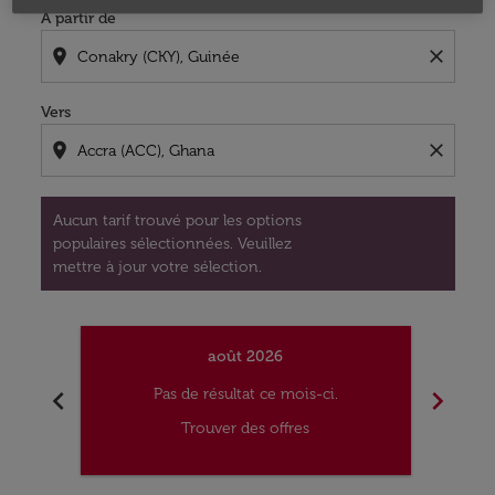
À partir de
location_on
close
Vers
location_on
close
Aucun tarif trouvé pour les options
populaires sélectionnées. Veuillez
mettre à jour votre sélection.
août 2026
chevron_left
chevron_right
Pas de résultat ce mois-ci.
Trouver des offres