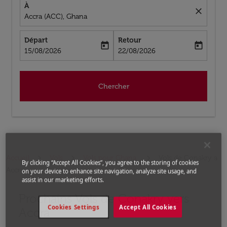
À
close
Accra (ACC), Ghana
Départ
Retour
today
today
fc-booking-departure-date-aria-label
fc-booking-return-date-aria-label
15/08/2026
22/08/2026
Chercher
Accueil
Vols
Vols pour Ghana
Vols de Conakry a
By clicking “Accept All Cookies”, you agree to the storing of cookies
Accra
on your device to enhance site navigation, analyze site usage, and
assist in our marketing efforts.
Prochains Vols de Conakry vers
Aucun tarif trouvé pour les options populaires sélectio
Cookies Settings
Accept All Cookies
Accra