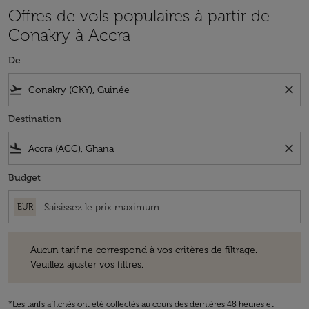
Offres de vols populaires à partir de
Conakry à Accra
De
flight_takeoff
close
Destination
flight_land
close
Budget
EUR
Aucun tarif ne correspond à vos critères de filtrage. Veuillez ajuster v
Aucun tarif ne correspond à vos critères de filtrage.
Veuillez ajuster vos filtres.
*Les tarifs affichés ont été collectés au cours des dernières 48 heures et