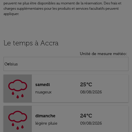
peuvent ne plus être disponibles au moment de la réservation. Des frais et
charges supplémentaires pour les produits et services facultatifs peuvent
appliquer.
Le temps à Accra
Unité de mesure météo
:
Weather unit option Celsius Selected
keyboard_arrow_down
Celsius
25°C
samedi
nuageux
08/08/2026
24°C
dimanche
légère pluie
09/08/2026