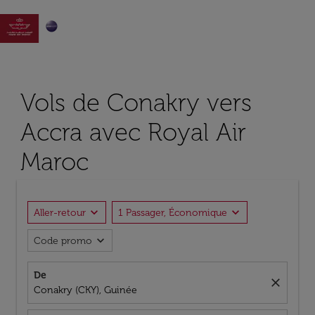

Vols de Conakry vers
Accra avec Royal Air
Maroc
expand_more
expand_more
Aller-retour
1 Passager, Économique
expand_more
Code promo
De
close
Conakry (CKY), Guinée