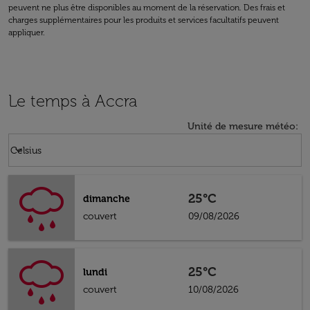
peuvent ne plus être disponibles au moment de la réservation. Des frais et
charges supplémentaires pour les produits et services facultatifs peuvent
appliquer.
Le temps à Accra
Unité de mesure météo
:
Weather unit option Celsius Selected
keyboard_arrow_down
Celsius
25°C
dimanche
couvert
09/08/2026
25°C
lundi
couvert
10/08/2026