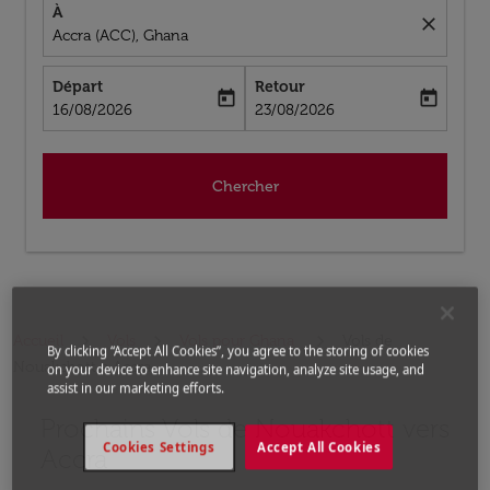
À
close
Accra (ACC), Ghana
Départ
Retour
today
today
fc-booking-departure-date-aria-label
fc-booking-return-date-aria-label
16/08/2026
23/08/2026
Chercher
Accueil
Vols
Vols pour Ghana
Vols de
By clicking “Accept All Cookies”, you agree to the storing of cookies
Nouakchott a Accra
on your device to enhance site navigation, analyze site usage, and
assist in our marketing efforts.
Prochains Vols de Nouakchott vers
Aucun tarif trouvé pour les options populaires sélectio
Cookies Settings
Accept All Cookies
Accra