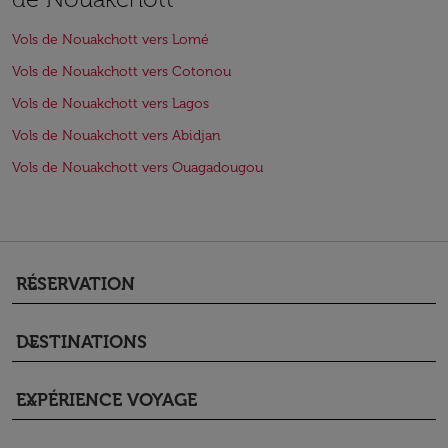
Vols de Nouakchott vers Lomé
Vols de Nouakchott vers Cotonou
Vols de Nouakchott vers Lagos
Vols de Nouakchott vers Abidjan
Vols de Nouakchott vers Ouagadougou
RÉSERVATION
keyboard_arrow_down
DESTINATIONS
keyboard_arrow_down
EXPÉRIENCE VOYAGE
keyboard_arrow_down