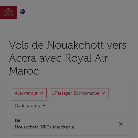

Vols de Nouakchott vers
Accra avec Royal Air
Maroc
expand_more
expand_more
Aller-retour
1 Passager, Économique
expand_more
Code promo
De
close
Nouakchott (NKC), Mauritanie