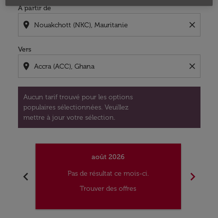
À partir de
location_on
close
Vers
location_on
close
Aucun tarif trouvé pour les options
populaires sélectionnées. Veuillez
mettre à jour votre sélection.
août 2026
chevron_left
chevron_right
Pas de résultat ce mois-ci.
Trouver des offres