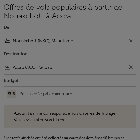
Offres de vols populaires à partir de
Nouakchott à Accra
De
flight_takeoff
close
Destination
flight_land
close
Budget
EUR
Aucun tarif ne correspond à vos critères de filtrage. Veuillez ajuster v
Aucun tarif ne correspond à vos critères de filtrage.
Veuillez ajuster vos filtres.
*Les tarifs affichés ont été collectés au cours des dernières 48 heures et