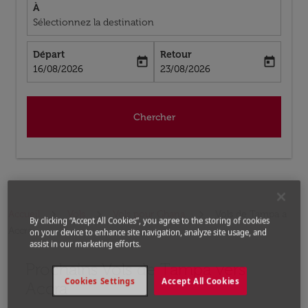
À
Sélectionnez la destination
Départ
Retour
today
today
fc-booking-departure-date-aria-label
fc-booking-return-date-aria-label
16/08/2026
23/08/2026
Chercher
Accueil
Vols
Vols pour Ghana
Vols de Tampa a
By clicking “Accept All Cookies”, you agree to the storing of cookies
Accra
on your device to enhance site navigation, analyze site usage, and
assist in our marketing efforts.
Prochains Vols de Tampa vers
Aucun tarif trouvé pour les options populaires sélectio
Cookies Settings
Accept All Cookies
Accra