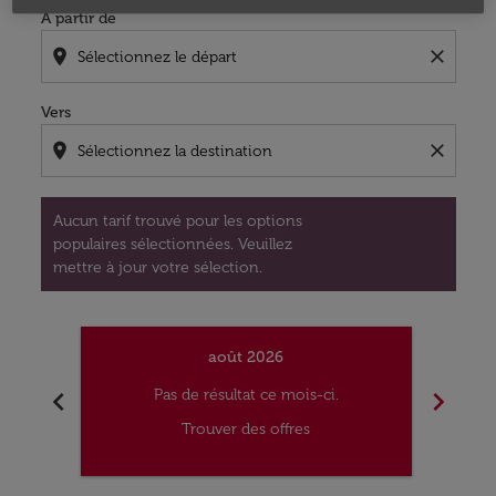
À partir de
location_on
close
Vers
location_on
close
Aucun tarif trouvé pour les options
populaires sélectionnées. Veuillez
mettre à jour votre sélection.
août 2026
chevron_left
chevron_right
Pas de résultat ce mois-ci.
Trouver des offres