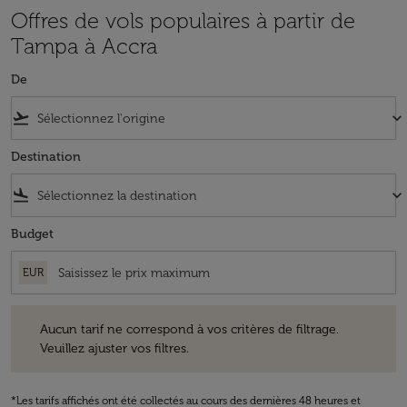
Offres de vols populaires à partir de
Tampa à Accra
De
flight_takeoff
keyboard_arrow_down
Destination
flight_land
keyboard_arrow_down
Budget
EUR
Aucun tarif ne correspond à vos critères de filtrage. Veuillez ajuster v
Aucun tarif ne correspond à vos critères de filtrage.
Veuillez ajuster vos filtres.
*Les tarifs affichés ont été collectés au cours des dernières 48 heures et