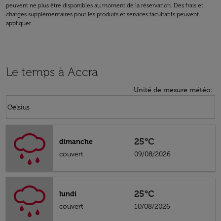
peuvent ne plus être disponibles au moment de la réservation. Des frais et
charges supplémentaires pour les produits et services facultatifs peuvent
appliquer.
Le temps à Accra
Unité de mesure météo
:
Weather unit option Celsius Selected
keyboard_arrow_down
Celsius
25°C
dimanche
couvert
09/08/2026
25°C
lundi
couvert
10/08/2026