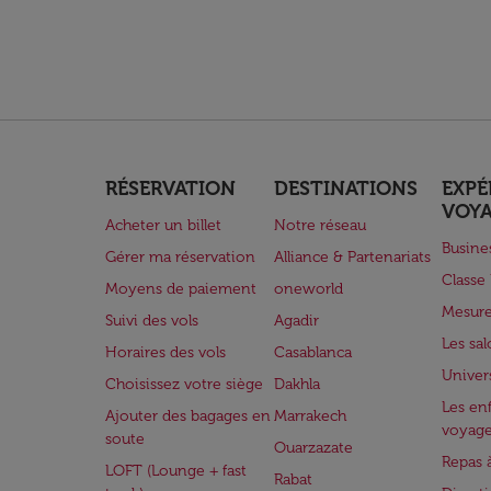
RÉSERVATION
DESTINATIONS
EXPÉ
VOY
Acheter un billet
Notre réseau
Busine
Gérer ma réservation
Alliance & Partenariats
Class
Moyens de paiement
oneworld
Mesure
Suivi des vols
Agadir
Les sa
Horaires des vols
Casablanca
Univer
Choisissez votre siège
Dakhla
Les enf
Ajouter des bagages en
Marrakech
voyag
soute
Ouarzazate
Repas 
LOFT (Lounge + fast
Rabat