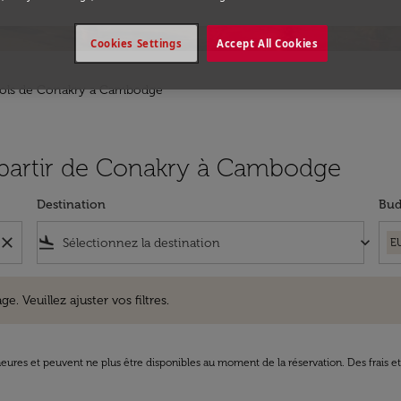
Cookies Settings
Accept All Cookies
ols de Conakry a Cambodge
à partir de Conakry à Cambodge
Destination
Bud
close
flight_land
keyboard_arrow_down
E
uillez ajuster vos filtres.
e. Veuillez ajuster vos filtres.
8 heures et peuvent ne plus être disponibles au moment de la réservation. Des frais e