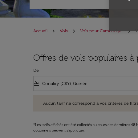
Accueil
Vols
Vols pour Cambodge
V
Offres de vols populaires 
De
flight_takeoff
Aucun tarif ne correspond à vos critères de filtrage. Ve
Aucun tarif ne correspond à vos critères de filtrag
*Les tarifs affichés ont été collectés au cours des dernières 4
optionnels peuvent s'appliquer.