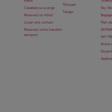
track)
Divert
Tétouan
Casablanca Lounge
Sky Sh
Tanger
Réservez un hôtel
Bagage
Louer une voiture
Plan d
Réservez votre transfert
SKYRA
aéroport
SKY PR
Notre 
Dreaml
Applic