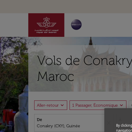
Vols de Conakry
Maroc
expand_more
expand_more
Aller-retour
1 Passager, Économique
De
À
close
By clickin
navigation