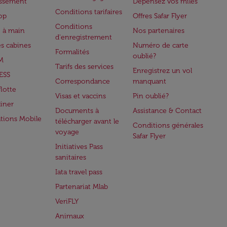
issement
Dépensez vos miles
Conditions tarifaires
op
Offres Safar Flyer
Conditions
 à main
Nos partenaires
d'enregistrement
es cabines
Numéro de carte
Formalités
oublié?
M
Tarifs des services
Enregistrez un vol
ESS
Correspondance
manquant
flotte
Visas et vaccins
Pin oublié?
iner
Documents à
Assistance & Contact
ations Mobile
télécharger avant le
Conditions générales
voyage
Safar Flyer
Initiatives Pass
sanitaires
Iata travel pass
Partenariat Mlab
VeriFLY
Animaux