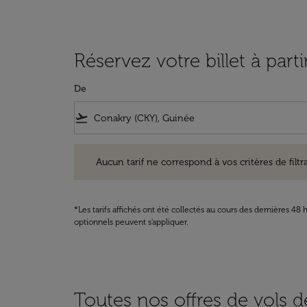
Réservez votre billet à pa
De
flight_takeoff
Aucun tarif ne correspond à vos critères de filtrage. Ve
Aucun tarif ne correspond à vos critères de filtrag
*Les tarifs affichés ont été collectés au cours des dernières 4
optionnels peuvent s'appliquer.
Toutes nos offres de vols