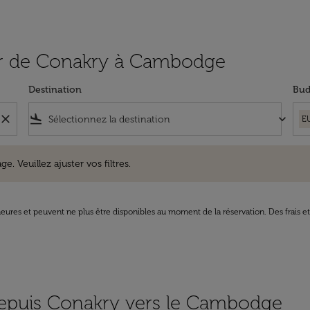
rtir de Conakry à Cambodge
Destination
Bud
close
flight_land
keyboard_arrow_down
E
uillez ajuster vos filtres.
e. Veuillez ajuster vos filtres.
8 heures et peuvent ne plus être disponibles au moment de la réservation. Des frais e
 depuis Conakry vers le Cambodge