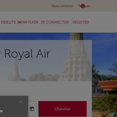
language
keyboard_arrow_down
Nous contacter
Français
keyboard_arrow_down
FIDELITE SAFAR FLYER
SE CONNECTER
REGISTER
 Royal Air
ur
today
Chercher
abel
oking-return-date-aria-label
te
8/2026