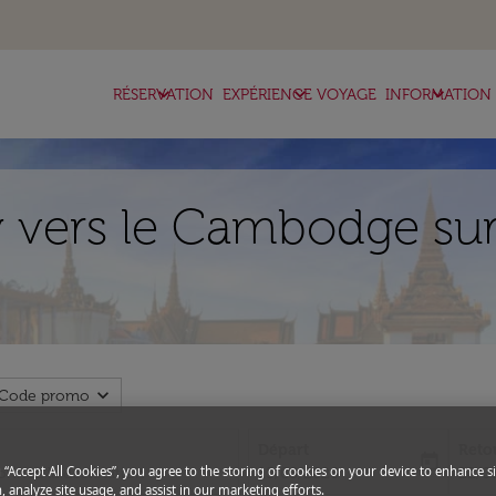
keyboard_arrow_down
keyboard_arrow_down
keyboard_arrow_down
RÉSERVATION
EXPÉRIENCE VOYAGE
INFORMATION
 vers le Cambodge sur
expand_more
Code promo
Départ
Reto
today
fc-booking-departure-date-aria-l
fc-bo
g “Accept All Cookies”, you agree to the storing of cookies on your device to enhance si
15/08/2026
22/0
, analyze site usage, and assist in our marketing efforts.