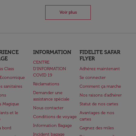
Voir plus
RIENCE
INFORMATION
FIDELITE SAFAR
AGE
FLYER
CENTRE
ss Class
D’INFORMATION
Adhérez maintenant
COVID 19
e Economique
Se connecter
Réclamations
s sanitaires
Comment ça marche
Demander une
lons
Nos raisons d'adhérer
assistance spéciale
s Magique
Statut de nos cartes
Nous contacter
ants et le
Avantages de nos
Conditions de voyage
e
cartes
Information Bagage
à bord
Gagnez des miles
Incident bagage