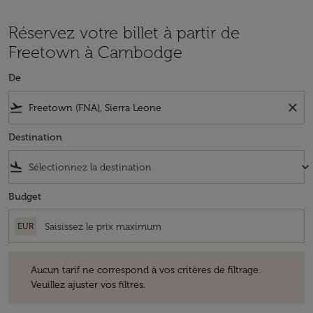
Réservez votre billet à partir de
Freetown à Cambodge
De
flight_takeoff
close
Destination
flight_land
keyboard_arrow_down
Budget
EUR
Aucun tarif ne correspond à vos critères de filtrage. Veuillez ajuster v
Aucun tarif ne correspond à vos critères de filtrage.
Veuillez ajuster vos filtres.