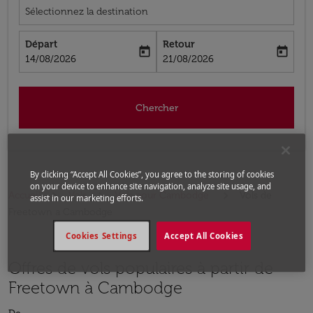
Sélectionnez la destination
Départ
Retour
today
today
fc-booking-departure-date-aria-label
fc-booking-return-date-aria-label
14/08/2026
21/08/2026
Chercher
By clicking “Accept All Cookies”, you agree to the storing of cookies
on your device to enhance site navigation, analyze site usage, and
Accueil
Vols
Vols pour Cambodge
Vols de
assist in our marketing efforts.
Freetown a Cambodge
Cookies Settings
Accept All Cookies
Offres de vols populaires à partir de
Freetown à Cambodge