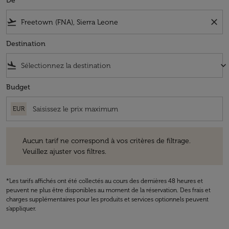
De
flight_takeoff
close
Destination
flight_land
keyboard_arrow_down
Budget
EUR
Aucun tarif ne correspond à vos critères de filtrage. Veuillez ajuster v
Aucun tarif ne correspond à vos critères de filtrage.
Veuillez ajuster vos filtres.
*Les tarifs affichés ont été collectés au cours des dernières 48 heures et
peuvent ne plus être disponibles au moment de la réservation. Des frais et
charges supplémentaires pour les produits et services optionnels peuvent
s'appliquer.