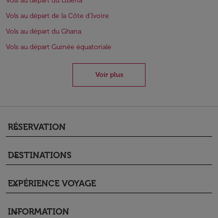
Vols au départ du Libéria
Vols au départ de la Côte d'Ivoire
Vols au départ du Ghana
Vols au départ Guinée équatoriale
Voir plus
RÉSERVATION
keyboard_arrow_down
DESTINATIONS
keyboard_arrow_down
EXPÉRIENCE VOYAGE
keyboard_arrow_down
INFORMATION
keyboard_arrow_down