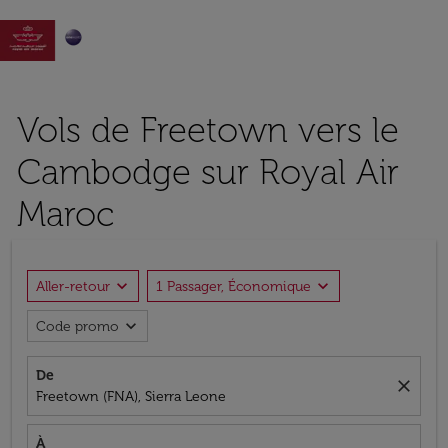

Vols de Freetown vers le
Cambodge sur Royal Air
Maroc
expand_more
expand_more
Aller-retour
1 Passager, Économique
expand_more
Code promo
De
close
Freetown (FNA), Sierra Leone
À