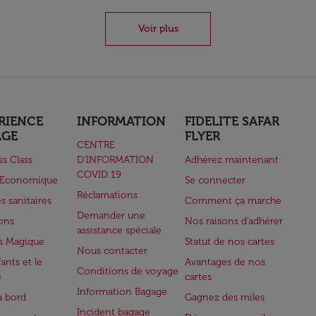
Voir plus
RIENCE
INFORMATION
FIDELITE SAFAR
AGE
FLYER
CENTRE
ss Class
D’INFORMATION
Adhérez maintenant
COVID 19
e Economique
Se connecter
Réclamations
s sanitaires
Comment ça marche
Demander une
lons
Nos raisons d'adhérer
assistance spéciale
s Magique
Statut de nos cartes
Nous contacter
ants et le
Avantages de nos
Conditions de voyage
e
cartes
Information Bagage
à bord
Gagnez des miles
Incident bagage