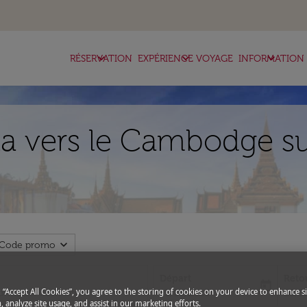
keyboard_arrow_down
keyboard_arrow_down
keyboard_arrow_down
RÉSERVATION
EXPÉRIENCE VOYAGE
INFORMATION
a vers le Cambodge su
expand_more
Code promo
Départ
Reto
today
fc-booking-departure-date-aria-l
fc-bo
g “Accept All Cookies”, you agree to the storing of cookies on your device to enhance si
15/08/2026
22/0
, analyze site usage, and assist in our marketing efforts.