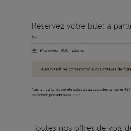
Réservez votre billet à pa
De
flight_takeoff
Aucun tarif ne correspond à vos critères de filtrage. Ve
Aucun tarif ne correspond à vos critères de filtrag
*Les tarifs affichés ont été collectés au cours des dernières 4
optionnels peuvent s'appliquer.
Toutes nos offres de vols