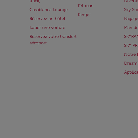
track)
Divert
Tétouan
Casablanca Lounge
Sky Sh
Tanger
Réservez un hôtel
Bagage
Louer une voiture
Plan d
Réservez votre transfert
SKYRA
aéroport
SKY PR
Notre 
Dreaml
Applic