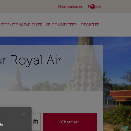
language
keyboard_arrow_down
Nous contacter
Français
keyboard_arrow_down
FIDELITE SAFAR FLYER
SE CONNECTER
REGISTER
r Royal Air
ur
today
Chercher
abel
oking-return-date-aria-label
te
8/2026