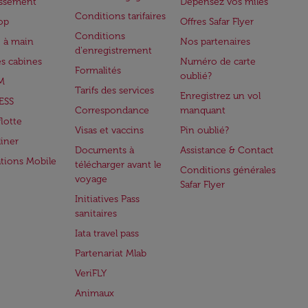
issement
Dépensez vos miles
Conditions tarifaires
op
Offres Safar Flyer
Conditions
 à main
Nos partenaires
d'enregistrement
es cabines
Numéro de carte
Formalités
oublié?
M
Tarifs des services
Enregistrez un vol
ESS
Correspondance
manquant
flotte
Visas et vaccins
Pin oublié?
iner
Documents à
Assistance & Contact
ations Mobile
télécharger avant le
Conditions générales
voyage
Safar Flyer
Initiatives Pass
sanitaires
Iata travel pass
Partenariat Mlab
VeriFLY
Animaux