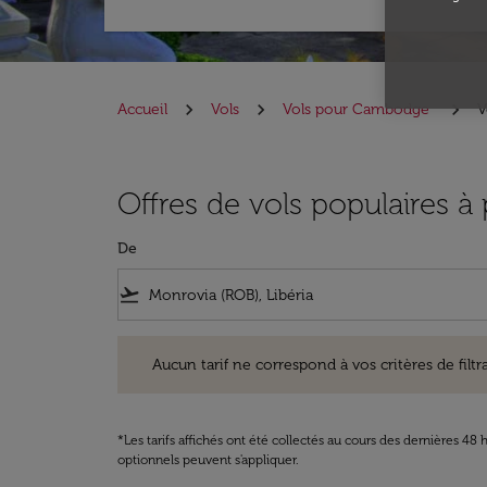
Accueil
Vols
Vols pour Cambodge
V
Offres de vols populaires 
De
flight_takeoff
Aucun tarif ne correspond à vos critères de filtrage. Ve
Aucun tarif ne correspond à vos critères de filtrag
*Les tarifs affichés ont été collectés au cours des dernières 4
optionnels peuvent s'appliquer.