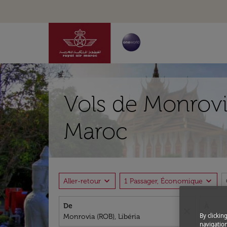
Vols de Monrovi
Maroc
expand_more
expand_more
Aller-retour
1 Passager, Économique
De
À
close
By clickin
navigation