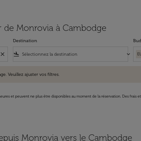
rtir de Monrovia à Cambodge
Destination
Bud
close
flight_land
keyboard_arrow_down
E
uillez ajuster vos filtres.
e. Veuillez ajuster vos filtres.
8 heures et peuvent ne plus être disponibles au moment de la réservation. Des frais e
 depuis Monrovia vers le Cambodge