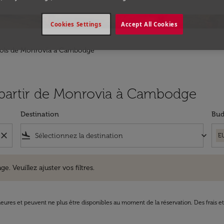
Cookies Settings
Accept All Cookies
ols de Monrovia a Cambodge
à partir de Monrovia à Cambodge
Destination
Bud
close
flight_land
keyboard_arrow_down
E
uillez ajuster vos filtres.
e. Veuillez ajuster vos filtres.
8 heures et peuvent ne plus être disponibles au moment de la réservation. Des frais e