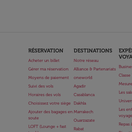
RÉSERVATION
DESTINATIONS
EXPÉ
VOY
Acheter un billet
Notre réseau
Busine
Gérer ma réservation
Alliance & Partenariats
Class
Moyens de paiement
oneworld
Mesure
Suivi des vols
Agadir
Les sa
Horaires des vols
Casablanca
Univer
Choisissez votre siège
Dakhla
Les enf
Ajouter des bagages en
Marrakech
voyag
soute
Ouarzazate
Repas 
LOFT (Lounge + fast
Rabat