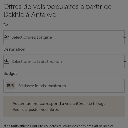
Offres de vols populaires à partir de
Dakhla à Antakya
De
flight_takeoff
keyboard_arrow_down
Destination
flight_land
keyboard_arrow_down
Budget
EUR
Aucun tarif ne correspond à vos critères de filtrage. Veuillez ajuster v
Aucun tarif ne correspond à vos critères de filtrage.
Veuillez ajuster vos filtres.
*Les tarifs affichés ont été collectés au cours des dernières 48 heures et