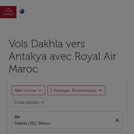

Vols Dakhla vers
Antakya avec Royal Air
Maroc
expand_more
expand_more
Aller-retour
1 Passager, Économique
expand_more
Code promo
De
close
Dakhla (VIL), Maroc