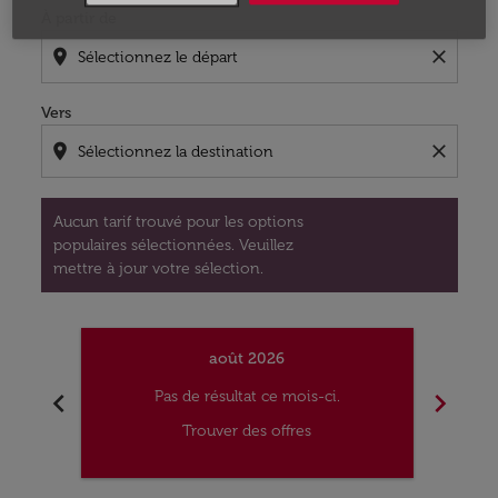
À partir de
location_on
close
Vers
location_on
close
Aucun tarif trouvé pour les options
populaires sélectionnées. Veuillez
mettre à jour votre sélection.
août 2026
chevron_left
chevron_right
Pas de résultat ce mois-ci.
Trouver des offres