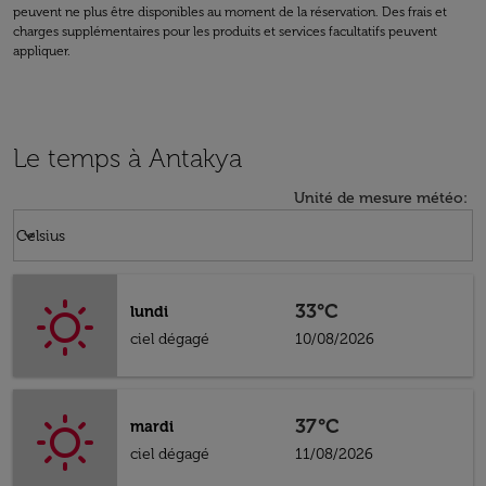
peuvent ne plus être disponibles au moment de la réservation. Des frais et
charges supplémentaires pour les produits et services facultatifs peuvent
appliquer.
Le temps à Antakya
Unité de mesure météo
:
Weather unit option Celsius Selected
keyboard_arrow_down
Celsius
33°C
lundi
ciel dégagé
10/08/2026
37°C
mardi
ciel dégagé
11/08/2026