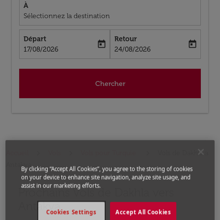
À
Sélectionnez la destination
Départ
Retour
today
today
fc-booking-departure-date-aria-label
fc-booking-return-date-aria-label
17/08/2026
24/08/2026
Chercher
Accueil
Vols
Vols pour Turquie
Vols de Dakhla a
Antakya
By clicking “Accept All Cookies”, you agree to the storing of cookies
on your device to enhance site navigation, analyze site usage, and
assist in our marketing efforts.
Prochains Vols de Dakhla vers
Aucun tarif trouvé pour les options populaires sélectio
Antakya
Cookies Settings
Accept All Cookies