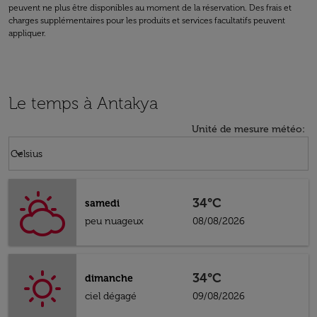
peuvent ne plus être disponibles au moment de la réservation. Des frais et
charges supplémentaires pour les produits et services facultatifs peuvent
appliquer.
Le temps à Antakya
Unité de mesure météo
:
Weather unit option Celsius Selected
keyboard_arrow_down
Celsius
34°C
samedi
peu nuageux
08/08/2026
34°C
dimanche
ciel dégagé
09/08/2026