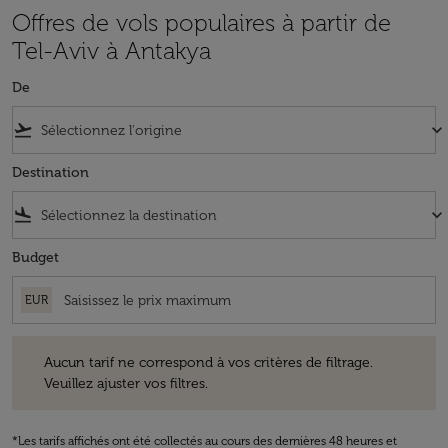
Offres de vols populaires à partir de
Tel-Aviv à Antakya
De
flight_takeoff
keyboard_arrow_down
Destination
flight_land
keyboard_arrow_down
Budget
EUR
Aucun tarif ne correspond à vos critères de filtrage. Veuillez ajuster v
Aucun tarif ne correspond à vos critères de filtrage.
Veuillez ajuster vos filtres.
*Les tarifs affichés ont été collectés au cours des dernières 48 heures et