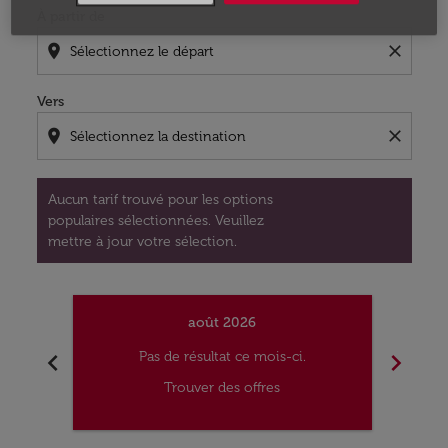
À partir de
location_on
close
Vers
location_on
close
Aucun tarif trouvé pour les options
populaires sélectionnées. Veuillez
mettre à jour votre sélection.
août 2026
chevron_left
chevron_right
Pas de résultat ce mois-ci.
Trouver des offres