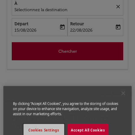
À
close
Sélectionnez la destination
Départ
Retour
today
today
fc-booking-departure-date-aria-label
fc-booking-return-date-aria-label
15/08/2026
22/08/2026
Chercher
Accueil
Vols
Vols pour Turquie
Vols de Tel-Aviv a
Antakya
By clicking “Accept All Cookies”, you agree to the storing of cookies
on your device to enhance site navigation, analyze site usage, and
assist in our marketing efforts.
Prochains Vols de Tel-Aviv vers
Aucun tarif trouvé pour les options populaires sélectio
Antakya
Cookies Settings
Accept All Cookies