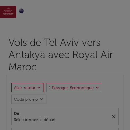

Vols de Tel Aviv vers
Antakya avec Royal Air
Maroc
expand_more
expand_more
Aller-retour
1 Passager, Économique
expand_more
Code promo
De
close
Sélectionnez le départ