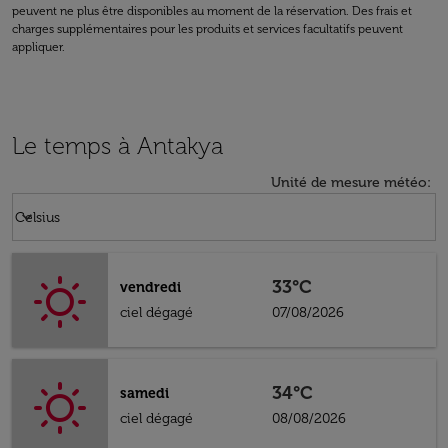
peuvent ne plus être disponibles au moment de la réservation. Des frais et
charges supplémentaires pour les produits et services facultatifs peuvent
appliquer.
Le temps à Antakya
Unité de mesure météo
:
Weather unit option Celsius Selected
keyboard_arrow_down
Celsius
33°C
vendredi
ciel dégagé
07/08/2026
34°C
samedi
ciel dégagé
08/08/2026