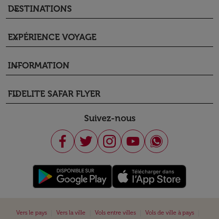
DESTINATIONS
keyboard_arrow_down
EXPÉRIENCE VOYAGE
keyboard_arrow_down
INFORMATION
keyboard_arrow_down
FIDELITE SAFAR FLYER
keyboard_arrow_down
Suivez-nous
|
|
|
|
Vers le pays
Vers la ville
Vols entre villes
Vols de ville à pays