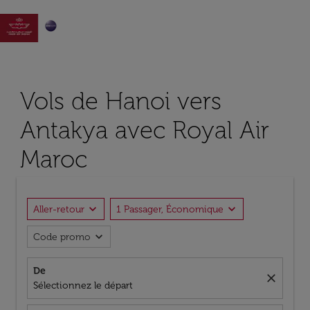

Vols de Hanoi vers
Antakya avec Royal Air
Maroc
expand_more
expand_more
Aller-retour
1 Passager, Économique
expand_more
Code promo
De
close
Sélectionnez le départ