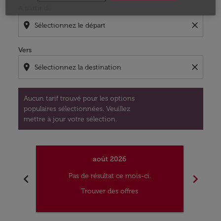
À partir de
location_on
close
Vers
location_on
close
Aucun tarif trouvé pour les options
populaires sélectionnées. Veuillez
mettre à jour votre sélection.
août 2026
chevron_left
chevron_right
Pas de résultat ce mois-ci.
Trouver des offres