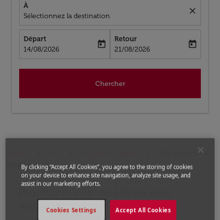
À
close
Sélectionnez la destination
Départ
Retour
today
today
fc-booking-departure-date-aria-label
fc-booking-return-date-aria-label
14/08/2026
21/08/2026
Chercher
Accueil
Vols
Vols pour Turquie
Vols de Hanoi a
Antakya
By clicking “Accept All Cookies”, you agree to the storing of cookies
on your device to enhance site navigation, analyze site usage, and
assist in our marketing efforts.
Prochains Vols de Hanoi vers
Aucun tarif trouvé pour les options populaires sélectio
Antakya
Cookies Settings
Accept All Cookies