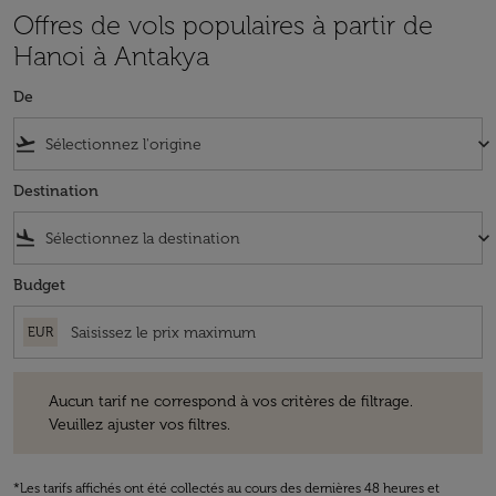
Offres de vols populaires à partir de
Hanoi à Antakya
De
flight_takeoff
keyboard_arrow_down
Destination
flight_land
keyboard_arrow_down
Budget
EUR
Aucun tarif ne correspond à vos critères de filtrage. Veuillez ajuster v
Aucun tarif ne correspond à vos critères de filtrage.
Veuillez ajuster vos filtres.
*Les tarifs affichés ont été collectés au cours des dernières 48 heures et