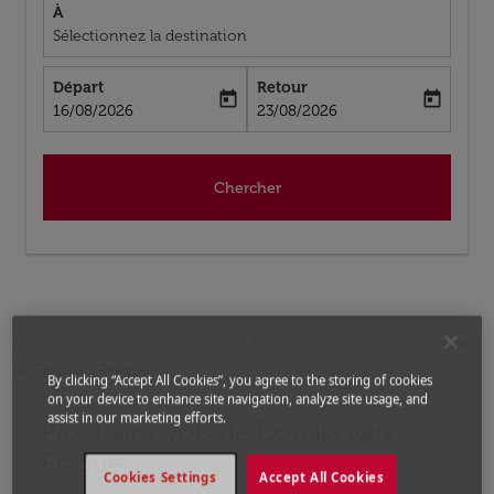
À
Sélectionnez la destination
Départ
Retour
today
today
fc-booking-departure-date-aria-label
fc-booking-return-date-aria-label
16/08/2026
23/08/2026
Chercher
Accueil
Vols
Vols pour République Tchèque
Vols
de Douala a Prague
By clicking “Accept All Cookies”, you agree to the storing of cookies
on your device to enhance site navigation, analyze site usage, and
assist in our marketing efforts.
Prochains Vols de Douala vers
Aucun tarif trouvé pour les options populaires sélectio
Prague
Cookies Settings
Accept All Cookies