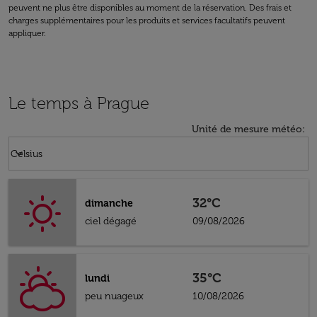
peuvent ne plus être disponibles au moment de la réservation. Des frais et
charges supplémentaires pour les produits et services facultatifs peuvent
appliquer.
Le temps à Prague
Unité de mesure météo
:
Weather unit option Celsius Selected
keyboard_arrow_down
Celsius
32°C
dimanche
ciel dégagé
09/08/2026
35°C
lundi
peu nuageux
10/08/2026