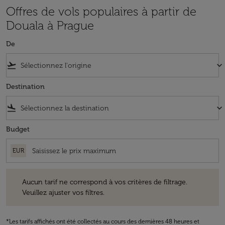
Offres de vols populaires à partir de
Douala à Prague
De
flight_takeoff
keyboard_arrow_down
Destination
flight_land
keyboard_arrow_down
Budget
EUR
Aucun tarif ne correspond à vos critères de filtrage. Veuillez ajuster v
Aucun tarif ne correspond à vos critères de filtrage.
Veuillez ajuster vos filtres.
*Les tarifs affichés ont été collectés au cours des dernières 48 heures et