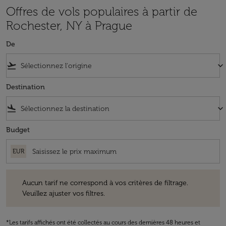
Offres de vols populaires à partir de
Rochester, NY à Prague
De
flight_takeoff
keyboard_arrow_down
Destination
flight_land
keyboard_arrow_down
Budget
EUR
Aucun tarif ne correspond à vos critères de filtrage. Veuillez ajuster v
Aucun tarif ne correspond à vos critères de filtrage.
Veuillez ajuster vos filtres.
*Les tarifs affichés ont été collectés au cours des dernières 48 heures et