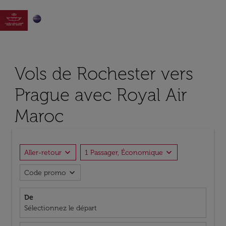

Vols de Rochester vers
Prague avec Royal Air
Maroc
expand_more
expand_more
Aller-retour
1 Passager, Économique
expand_more
Code promo
De
Sélectionnez le départ