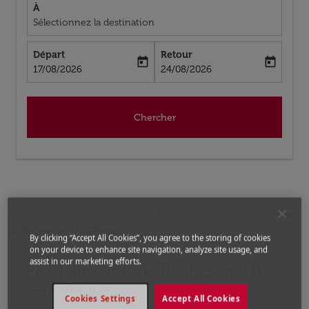
À
Sélectionnez la destination
Départ
Retour
today
today
fc-booking-departure-date-aria-label
fc-booking-return-date-aria-label
17/08/2026
24/08/2026
Chercher
Accueil
Vols
Vols pour République Tchèque
Vols
de Rochester, NY a Prague
By clicking “Accept All Cookies”, you agree to the storing of cookies
on your device to enhance site navigation, analyze site usage, and
assist in our marketing efforts.
Prochains Vols de Rochester, NY
Aucun tarif trouvé pour les options populaires sélectio
vers Prague
Cookies Settings
Accept All Cookies