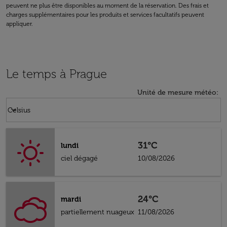
peuvent ne plus être disponibles au moment de la réservation. Des frais et
charges supplémentaires pour les produits et services facultatifs peuvent
appliquer.
Le temps à Prague
Unité de mesure météo
:
Weather unit option Celsius Selected
keyboard_arrow_down
Celsius
31°C
lundi
ciel dégagé
10/08/2026
24°C
mardi
partiellement nuageux
11/08/2026