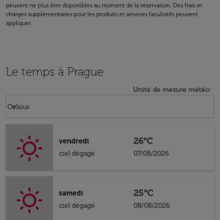
peuvent ne plus être disponibles au moment de la réservation. Des frais et
charges supplémentaires pour les produits et services facultatifs peuvent
appliquer.
Le temps à Prague
Unité de mesure météo
:
Weather unit option Celsius Selected
keyboard_arrow_down
Celsius
26°C
vendredi
ciel dégagé
07/08/2026
25°C
samedi
ciel dégagé
08/08/2026