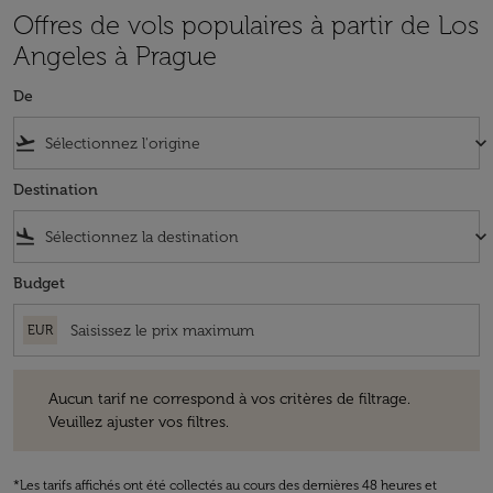
Offres de vols populaires à partir de Los
Angeles à Prague
De
flight_takeoff
keyboard_arrow_down
Destination
flight_land
keyboard_arrow_down
Budget
EUR
Aucun tarif ne correspond à vos critères de filtrage. Veuillez ajuster v
Aucun tarif ne correspond à vos critères de filtrage.
Veuillez ajuster vos filtres.
*Les tarifs affichés ont été collectés au cours des dernières 48 heures et