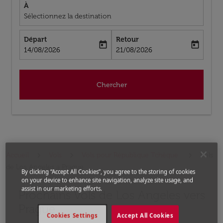
À
Sélectionnez la destination
Départ
Retour
today
today
fc-booking-departure-date-aria-label
fc-booking-return-date-aria-label
14/08/2026
21/08/2026
Chercher
Accueil
Vols
Vols pour République Tchèque
Vols
de Los Angeles a Prague
By clicking “Accept All Cookies”, you agree to the storing of cookies
on your device to enhance site navigation, analyze site usage, and
assist in our marketing efforts.
Prochains Vols de Los Angeles vers
Aucun tarif trouvé pour les options populaires sélectio
Prague
Cookies Settings
Accept All Cookies