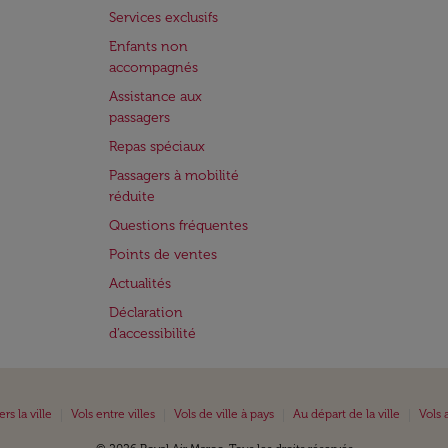
Services exclusifs
Enfants non
accompagnés
Assistance aux
passagers
Repas spéciaux
Passagers à mobilité
réduite
Questions fréquentes
Points de ventes
Actualités
Déclaration
d’accessibilité
|
|
|
|
ers la ville
Vols entre villes
Vols de ville à pays
Au départ de la ville
Vols 