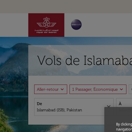
Vols de Islamaba
expand_more
expand_more
Aller-retour
1 Passager, Économique
De
À
close
By clickin
navigation