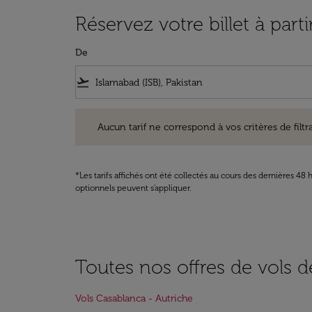
Réservez votre billet à part
De
flight_takeoff
Aucun tarif ne correspond à vos critères de filtrage. Ve
Aucun tarif ne correspond à vos critères de filtrag
*Les tarifs affichés ont été collectés au cours des dernières 4
optionnels peuvent s'appliquer.
Toutes nos offres de vols d
Vols Casablanca - Autriche