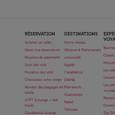
RÉSERVATION
DESTINATIONS
EXPÉ
VOY
Acheter un billet
Notre réseau
Busine
Gérer ma réservation
Alliance & Partenariats
Class
Moyens de paiement
oneworld
Mesure
Suivi des vols
Agadir
Les sa
Horaires des vols
Casablanca
Univer
Choisissez votre siège
Dakhla
Les enf
Ajouter des bagages en
Marrakech
voyag
soute
Ouarzazate
Repas 
LOFT (Lounge + fast
Rabat
track)
Divert
Tétouan
Casablanca Lounge
Sky Sh