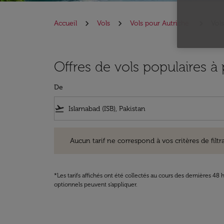
Accueil
Vols
Vols pour Autriche
Vols
Offres de vols populaires à
De
flight_takeoff
Aucun tarif ne correspond à vos critères de filtrage. Ve
Aucun tarif ne correspond à vos critères de filtrag
*Les tarifs affichés ont été collectés au cours des dernières 4
optionnels peuvent s'appliquer.