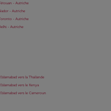
Tétouan - Autriche
Nador - Autriche
Toronto - Autriche
Delhi - Autriche
d'Islamabad vers la Thaïlande
d'Islamabad vers le Kenya
d'Islamabad vers le Cameroun