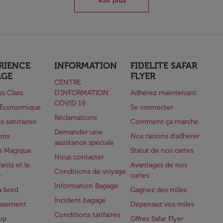
Voir plus
RIENCE
INFORMATION
FIDELITE SAFAR
AGE
FLYER
CENTRE
ss Class
D’INFORMATION
Adhérez maintenant
COVID 19
e Economique
Se connecter
Réclamations
s sanitaires
Comment ça marche
Demander une
lons
Nos raisons d'adhérer
assistance spéciale
s Magique
Statut de nos cartes
Nous contacter
ants et le
Avantages de nos
Conditions de voyage
e
cartes
Information Bagage
à bord
Gagnez des miles
Incident bagage
issement
Dépensez vos miles
Conditions tarifaires
op
Offres Safar Flyer