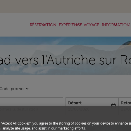
keyboard_arrow_down
keyboard_arrow_down
keyboard_arrow_down
RÉSERVATION
EXPÉRIENCE VOYAGE
INFORMATION
d vers l'Autriche sur 
expand_more
Code promo
Départ
Reto
today
fc-booking-departure-date-aria-l
fc-bo
15/08/2026
22/0
g “Accept All Cookies”, you agree to the storing of cookies on your device to enhance si
, analyze site usage, and assist in our marketing efforts.