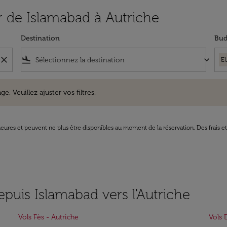
ir de Islamabad à Autriche
Destination
Bud
close
flight_land
keyboard_arrow_down
E
uillez ajuster vos filtres.
e. Veuillez ajuster vos filtres.
8 heures et peuvent ne plus être disponibles au moment de la réservation. Des frais e
epuis Islamabad vers l'Autriche
Vols Fès - Autriche
Vols 