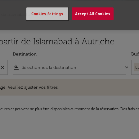
Cookies Settings
Accept All Cookies
 de Islamabad a Autriche
 partir de Islamabad à Autriche
Destination
Bud
close
flight_land
keyboard_arrow_down
E
uillez ajuster vos filtres.
e. Veuillez ajuster vos filtres.
8 heures et peuvent ne plus être disponibles au moment de la réservation. Des frais e