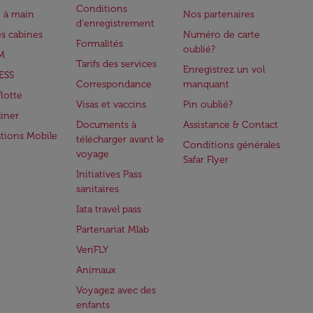
Conditions
 à main
Nos partenaires
d'enregistrement
es cabines
Numéro de carte
Formalités
oublié?
M
Tarifs des services
Enregistrez un vol
ESS
Correspondance
manquant
flotte
Visas et vaccins
Pin oublié?
iner
Documents à
Assistance & Contact
ations Mobile
télécharger avant le
Conditions générales
voyage
Safar Flyer
Initiatives Pass
sanitaires
Iata travel pass
Partenariat Mlab
VeriFLY
Animaux
Voyagez avec des
enfants