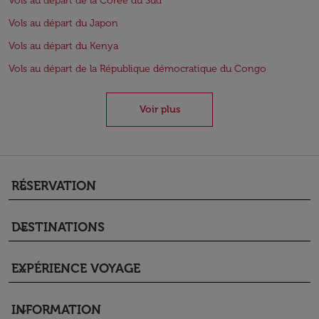
Vols au départ de la Corée du Sud
Vols au départ du Japon
Vols au départ du Kenya
Vols au départ de la République démocratique du Congo
Voir plus
RÉSERVATION
keyboard_arrow_down
DESTINATIONS
keyboard_arrow_down
EXPÉRIENCE VOYAGE
keyboard_arrow_down
INFORMATION
keyboard_arrow_down