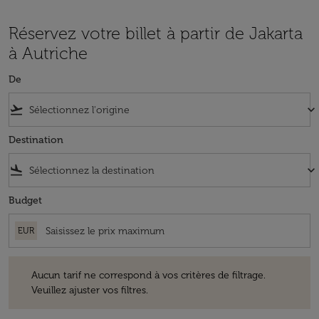
Réservez votre billet à partir de Jakarta
à Autriche
De
flight_takeoff
keyboard_arrow_down
Destination
flight_land
keyboard_arrow_down
Budget
EUR
Aucun tarif ne correspond à vos critères de filtrage. Veuillez ajuster v
Aucun tarif ne correspond à vos critères de filtrage.
Veuillez ajuster vos filtres.