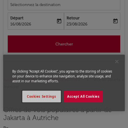
Sélectionnez la destination
Départ
Retour
today
today
fc-booking-departure-date-aria-label
fc-booking-return-date-aria-label
16/08/2026
23/08/2026
Chercher
By clicking “Accept All Cookies”, you agree to the storing of cookies
on your device to enhance site navigation, analyze site usage, and
Accueil
Vols
Vols pour Autriche
Vols de Jakarta a
assist in our marketing efforts.
Autriche
Cookies Settings
Accept All Cookies
Offres de vols populaires à partir de
Jakarta à Autriche