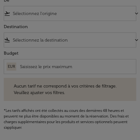
De
flight_takeoff
keyboard_arrow_down
Destination
flight_land
keyboard_arrow_down
Budget
EUR
Aucun tarif ne correspond à vos critères de filtrage. Veuillez ajuster v
Aucun tarif ne correspond à vos critères de filtrage.
Veuillez ajuster vos filtres.
*Les tarifs affichés ont été collectés au cours des dernières 48 heures et
peuvent ne plus être disponibles au moment de la réservation. Des frais et
charges supplémentaires pour les produits et services optionnels peuvent
s'appliquer.