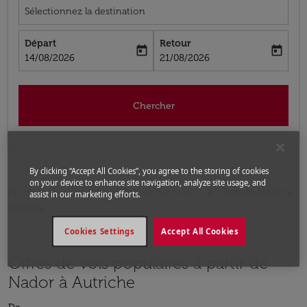
Sélectionnez la destination
Départ
Retour
today
today
fc-booking-departure-date-aria-label
fc-booking-return-date-aria-label
14/08/2026
21/08/2026
Chercher
By clicking “Accept All Cookies”, you agree to the storing of cookies
on your device to enhance site navigation, analyze site usage, and
Accueil
Vols
Vols pour Autriche
Vols de Nador a
assist in our marketing efforts.
Autriche
Cookies Settings
Accept All Cookies
Offres de vols populaires à partir de
Nador à Autriche