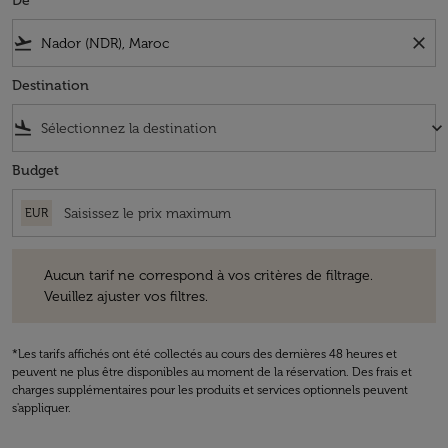
De
flight_takeoff
close
Destination
flight_land
keyboard_arrow_down
Budget
EUR
Aucun tarif ne correspond à vos critères de filtrage. Veuillez ajuster v
Aucun tarif ne correspond à vos critères de filtrage.
Veuillez ajuster vos filtres.
*Les tarifs affichés ont été collectés au cours des dernières 48 heures et
peuvent ne plus être disponibles au moment de la réservation. Des frais et
charges supplémentaires pour les produits et services optionnels peuvent
s'appliquer.