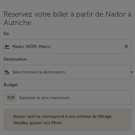
Réservez votre billet à partir de Nador à
Autriche
De
flight_takeoff
close
Destination
flight_land
keyboard_arrow_down
Budget
EUR
Aucun tarif ne correspond à vos critères de filtrage. Veuillez ajuster v
Aucun tarif ne correspond à vos critères de filtrage.
Veuillez ajuster vos filtres.