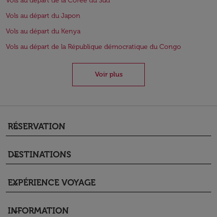
Vols au départ de la Corée du Sud
Vols au départ du Japon
Vols au départ du Kenya
Vols au départ de la République démocratique du Congo
Voir plus
RÉSERVATION
keyboard_arrow_down
DESTINATIONS
keyboard_arrow_down
EXPÉRIENCE VOYAGE
keyboard_arrow_down
INFORMATION
keyboard_arrow_down