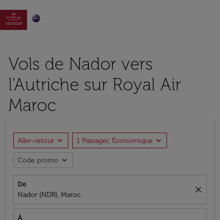

Vols de Nador vers
l'Autriche sur Royal Air
Maroc
expand_more
expand_more
Aller-retour
1 Passager, Économique
expand_more
Code promo
De
close
Nador (NDR), Maroc
À