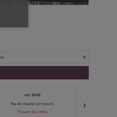
close
oct. 2026
n
chevron_right
Pas de résultat ce mois-ci.
Pas de ré
Trouver des offres
Trouv