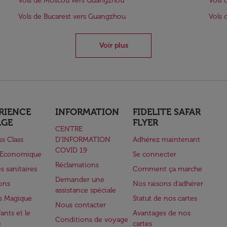
Vols de Moscou vers Guangzhou
Vols 
Vols de Bucarest vers Guangzhou
Vols 
Voir plus
RIENCE
INFORMATION
FIDELITE SAFAR
AGE
FLYER
CENTRE
ss Class
D’INFORMATION
Adhérez maintenant
COVID 19
e Economique
Se connecter
Réclamations
s sanitaires
Comment ça marche
Demander une
lons
Nos raisons d'adhérer
assistance spéciale
s Magique
Statut de nos cartes
Nous contacter
ants et le
Avantages de nos
Conditions de voyage
e
cartes