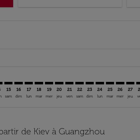
mer. Trouver des offres
claimer. Trouver des offres
s-disclaimer. Trouver des offres
ffers-disclaimer. Trouver des offres
ew-offers-disclaimer. Trouver des offres
p-view-offers-disclaimer. Trouver des offres
N: cmp-view-offers-disclaimer. Trouver des offres
V–CAN: cmp-view-offers-disclaimer. Trouver des offres
IEV–CAN: cmp-view-offers-disclaimer. Trouver des offres
IEV–CAN: cmp-view-offers-disclaimer. Trouver des off
IEV–CAN: cmp-view-offers-disclaimer. Trouver des
IEV–CAN: cmp-view-offers-disclaimer. Trouver
IEV–CAN: cmp-view-offers-disclaimer. Tr
IEV–CAN: cmp-view-offers-disclaimer
IEV–CAN: cmp-view-offers-discla
IEV–CAN: cmp-view-offers-di
IEV–CAN: cmp-view-offe
IEV–CAN: cmp-view-
IEV–CAN: cmp-v
IEV–CAN: c
IEV–C
I
4
15
16
17
18
19
20
21
22
23
24
25
26
27
n
sam
dim
lun
mar
mer
jeu
ven
sam
dim
lun
mar
mer
jeu
v
 partir de Kiev à Guangzhou