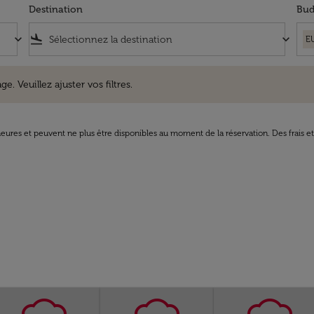
Destination
Bud
keyboard_arrow_down
flight_land
keyboard_arrow_down
E
uillez ajuster vos filtres.
e. Veuillez ajuster vos filtres.
8 heures et peuvent ne plus être disponibles au moment de la réservation. Des frais e