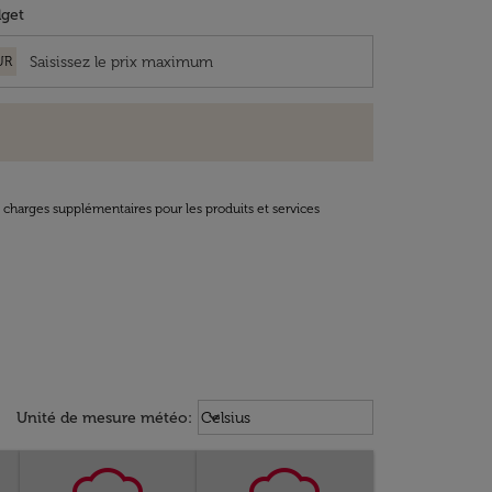
get
UR
t charges supplémentaires pour les produits et services
Weather unit option Celsius Select
keyboard_arrow_down
Unité de mesure météo
:
Celsius