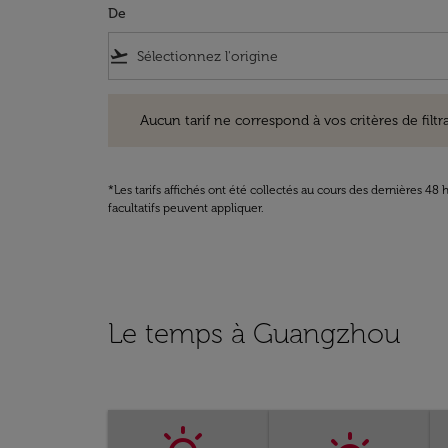
De
flight_takeoff
Aucun tarif ne correspond à vos critères de filtrage. Ve
Aucun tarif ne correspond à vos critères de filtrag
*Les tarifs affichés ont été collectés au cours des dernières 4
facultatifs peuvent appliquer.
Le temps à Guangzhou