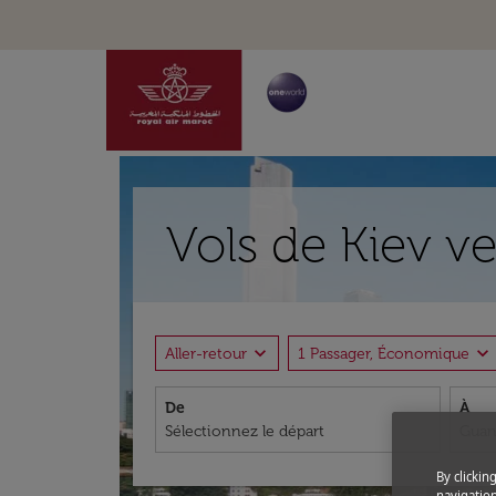
Vols de Kiev v
expand_more
expand_more
Aller-retour
1 Passager, Économique
De
À
By clickin
navigation