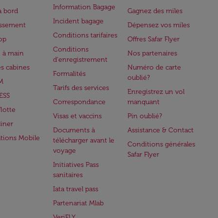
Information Bagage
à bord
Gagnez des miles
Incident bagage
issement
Dépensez vos miles
Conditions tarifaires
op
Offres Safar Flyer
Conditions
 à main
Nos partenaires
d'enregistrement
es cabines
Numéro de carte
Formalités
oublié?
M
Tarifs des services
Enregistrez un vol
ESS
Correspondance
manquant
flotte
Visas et vaccins
Pin oublié?
iner
Documents à
Assistance & Contact
ations Mobile
télécharger avant le
Conditions générales
voyage
Safar Flyer
Initiatives Pass
sanitaires
Iata travel pass
Partenariat Mlab
VeriFLY