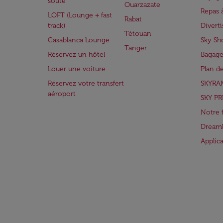
soute
Ouarzazate
Repas 
LOFT (Lounge + fast
Rabat
track)
Divert
Tétouan
Casablanca Lounge
Sky Sh
Tanger
Réservez un hôtel
Bagage
Louer une voiture
Plan d
Réservez votre transfert
SKYRA
aéroport
SKY PR
Notre 
Dreaml
Applic