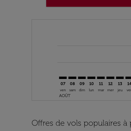
Displaying fares for août-2026
IEV–CAN: cmp-view-offers-disclai
IEV–CAN: cmp-view-offers-dis
IEV–CAN: cmp-view-offer
IEV–CAN: cmp-view-o
IEV–CAN: cmp-vi
IEV–CAN: cm
IEV–CA
IE
07
08
09
10
11
12
13
1
ven
sam
dim
lun
mar
mer
jeu
ve
AOÛT
Offres de vols populaires à