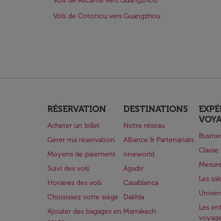
Vols de Alicante vers Guangzhou
Vols de Cotonou vers Guangzhou
RÉSERVATION
DESTINATIONS
EXPÉ
VOY
Acheter un billet
Notre réseau
Busine
Gérer ma réservation
Alliance & Partenariats
Class
Moyens de paiement
oneworld
Mesure
Suivi des vols
Agadir
Les sa
Horaires des vols
Casablanca
Univer
Choisissez votre siège
Dakhla
Les enf
Ajouter des bagages en
Marrakech
voyag