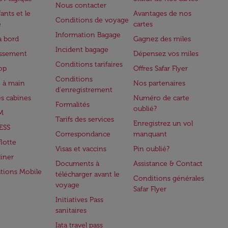
Nous contacter
ants et le
Avantages de nos
Conditions de voyage
e
cartes
Information Bagage
à bord
Gagnez des miles
Incident bagage
issement
Dépensez vos miles
Conditions tarifaires
op
Offres Safar Flyer
Conditions
 à main
Nos partenaires
d'enregistrement
es cabines
Numéro de carte
Formalités
oublié?
M
Tarifs des services
Enregistrez un vol
ESS
Correspondance
manquant
flotte
Visas et vaccins
Pin oublié?
iner
Documents à
Assistance & Contact
ations Mobile
télécharger avant le
Conditions générales
voyage
Safar Flyer
Initiatives Pass
sanitaires
Iata travel pass