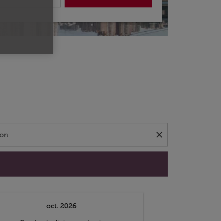
close
oct. 2026
n