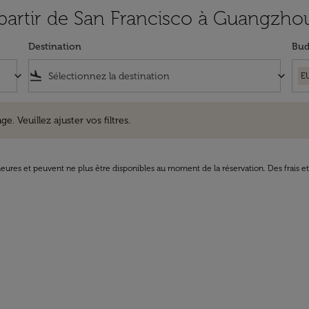
à partir de San Francisco à Guangzho
Destination
Bud
keyboard_arrow_down
flight_land
keyboard_arrow_down
E
uillez ajuster vos filtres.
e. Veuillez ajuster vos filtres.
8 heures et peuvent ne plus être disponibles au moment de la réservation. Des frais e