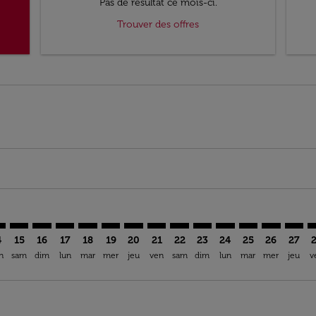
Pas de résultat ce mois-ci.
Trouver des offres
imer. Trouver des offres
sclaimer. Trouver des offres
s-disclaimer. Trouver des offres
ffers-disclaimer. Trouver des offres
ew-offers-disclaimer. Trouver des offres
mp-view-offers-disclaimer. Trouver des offres
N: cmp-view-offers-disclaimer. Trouver des offres
O–CAN: cmp-view-offers-disclaimer. Trouver des offres
SFO–CAN: cmp-view-offers-disclaimer. Trouver des offres
SFO–CAN: cmp-view-offers-disclaimer. Trouver des of
SFO–CAN: cmp-view-offers-disclaimer. Trouver de
SFO–CAN: cmp-view-offers-disclaimer. Trouve
SFO–CAN: cmp-view-offers-disclaimer. Tr
SFO–CAN: cmp-view-offers-disclaimer
SFO–CAN: cmp-view-offers-discl
SFO–CAN: cmp-view-offers-d
SFO–CAN: cmp-view-offe
SFO–CAN: cmp-view-
SFO–CAN: cmp-v
SFO–CAN: c
SFO–C
S
4
15
16
17
18
19
20
21
22
23
24
25
26
27
n
sam
dim
lun
mar
mer
jeu
ven
sam
dim
lun
mar
mer
jeu
v