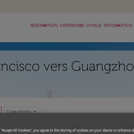
keyboard_arrow_down
keyboard_arrow_down
keyboard_arrow_down
RÉSERVATION
EXPÉRIENCE VOYAGE
INFORMATION
ancisco vers Guangzho
expand_more
Code promo
Départ
Retou
today
g “Accept All Cookies”, you agree to the storing of cookies on your device to enhance si
fc-booking-departure-date-aria-l
fc-boo
14/08/2026
21/08