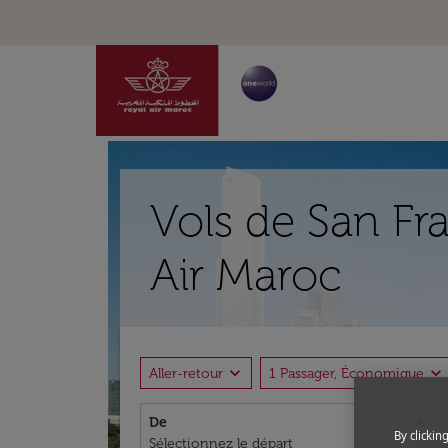
Vols de San Fr
Air Maroc
expand_more
expand_more
Aller-retour
1 Passager, Économique
De
À
By clickin