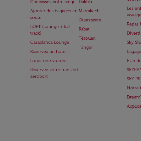
Choisissez votre siège
Dakhla
Les enf
Ajouter des bagages en
Marrakech
voyag
soute
Ouarzazate
Repas 
LOFT (Lounge + fast
Rabat
track)
Divert
Tétouan
Casablanca Lounge
Sky Sh
Tanger
Réservez un hôtel
Bagage
Louer une voiture
Plan d
Réservez votre transfert
SKYRA
aéroport
SKY PR
Notre 
Dreaml
Applic