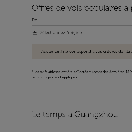
Offres de vols populaires 
De
flight_takeoff
Aucun tarif ne correspond à vos critères de filtrage. Ve
Aucun tarif ne correspond à vos critères de filtrag
*Les tarifs affichés ont été collectés au cours des dernières 4
facultatifs peuvent appliquer.
Le temps à Guangzhou