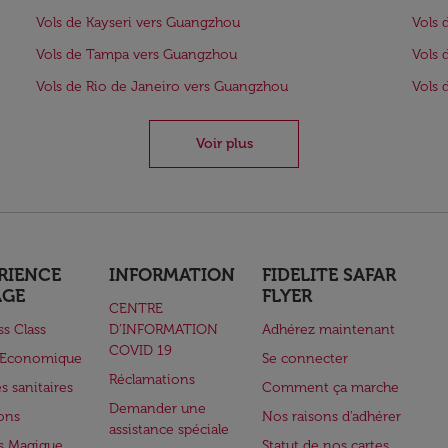
Vols de Kayseri vers Guangzhou
Vols 
Vols de Tampa vers Guangzhou
Vols
Vols de Rio de Janeiro vers Guangzhou
Vols 
Voir plus
RIENCE
INFORMATION
FIDELITE SAFAR
AGE
FLYER
CENTRE
ss Class
D’INFORMATION
Adhérez maintenant
COVID 19
e Economique
Se connecter
Réclamations
s sanitaires
Comment ça marche
Demander une
lons
Nos raisons d'adhérer
assistance spéciale
s Magique
Statut de nos cartes