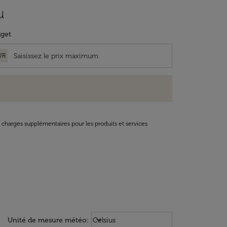
u
get
UR
t charges supplémentaires pour les produits et services
Weather unit option Celsius Select
keyboard_arrow_down
Unité de mesure météo
:
Celsius