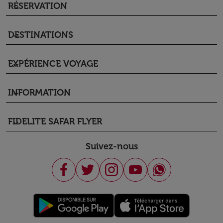
RÉSERVATION
keyboard_arrow_down
DESTINATIONS
keyboard_arrow_down
EXPÉRIENCE VOYAGE
keyboard_arrow_down
INFORMATION
keyboard_arrow_down
FIDELITE SAFAR FLYER
keyboard_arrow_down
Suivez-nous