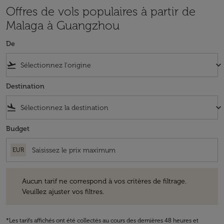
Offres de vols populaires à partir de
Malaga à Guangzhou
De
flight_takeoff
keyboard_arrow_down
Destination
flight_land
keyboard_arrow_down
Budget
EUR
Aucun tarif ne correspond à vos critères de filtrage. Veuillez ajuster v
Aucun tarif ne correspond à vos critères de filtrage.
Veuillez ajuster vos filtres.
*Les tarifs affichés ont été collectés au cours des dernières 48 heures et