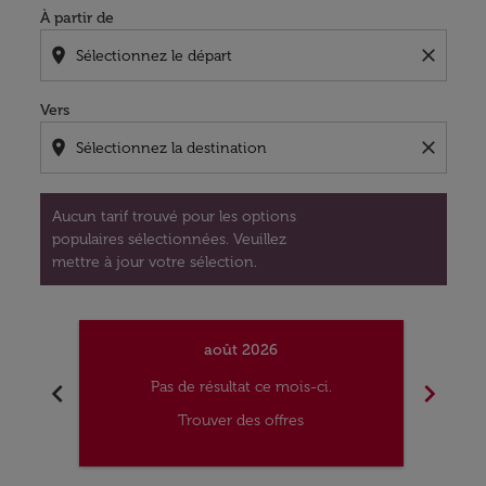
À partir de
location_on
close
Vers
location_on
close
Aucun tarif trouvé pour les options
populaires sélectionnées. Veuillez
mettre à jour votre sélection.
août 2026
chevron_left
chevron_right
Pas de résultat ce mois-ci.
Trouver des offres