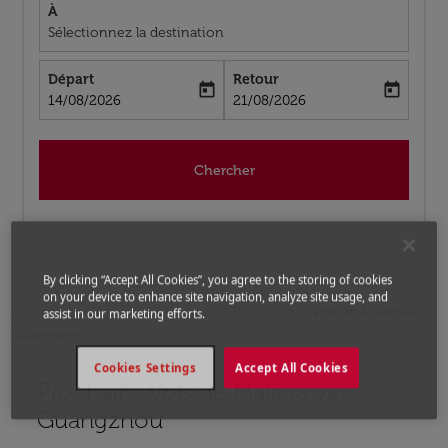
À
Sélectionnez la destination
Départ
Retour
today
today
fc-booking-departure-date-aria-label
fc-booking-return-date-aria-label
14/08/2026
21/08/2026
Chercher
By clicking “Accept All Cookies”, you agree to the storing of cookies
on your device to enhance site navigation, analyze site usage, and
Accueil
Vols
Vols pour Chine
Vols de Malaga a
assist in our marketing efforts.
Guangzhou
Cookies Settings
Accept All Cookies
Prochains Vols de Malaga vers
Aucun tarif trouvé pour les options populaires sélectio
Guangzhou