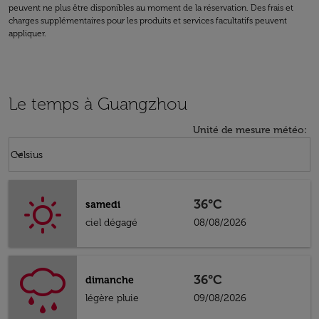
peuvent ne plus être disponibles au moment de la réservation. Des frais et
charges supplémentaires pour les produits et services facultatifs peuvent
appliquer.
Le temps à Guangzhou
Unité de mesure météo
:
Weather unit option Celsius Selected
keyboard_arrow_down
Celsius
36°C
samedi
ciel dégagé
08/08/2026
36°C
dimanche
légère pluie
09/08/2026