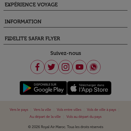
EXPÉRIENCE VOYAGE
keyboard_arrow_down
INFORMATION
keyboard_arrow_down
FIDELITE SAFAR FLYER
keyboard_arrow_down
Suivez-nous
|
|
|
|
Vers le pays
Vers la ville
Vols entre villes
Vols de ville à pays
|
Au départ de la ville
Vols au départ du pays
© 2026 Royal Air Maroc. Tous les droits réservés