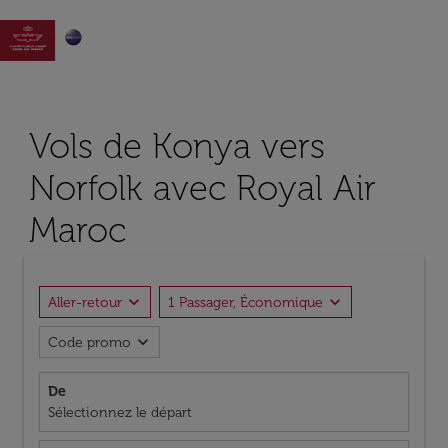

Vols de Konya vers
Norfolk avec Royal Air
Maroc
expand_more
expand_more
Aller-retour
1 Passager, Économique
expand_more
Code promo
De
Sélectionnez le départ