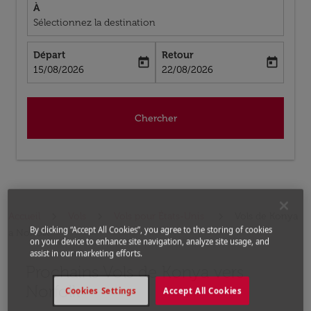
À
Sélectionnez la destination
Départ
Retour
today
today
fc-booking-departure-date-aria-label
fc-booking-return-date-aria-label
15/08/2026
22/08/2026
Chercher
Accueil
Vols
Vols pour États-Unis
Vols de Konya
By clicking “Accept All Cookies”, you agree to the storing of cookies
a Norfolk
on your device to enhance site navigation, analyze site usage, and
assist in our marketing efforts.
Prochains Vols de Konya vers
Aucun tarif trouvé pour les options populaires sélectio
Norfolk
Cookies Settings
Accept All Cookies