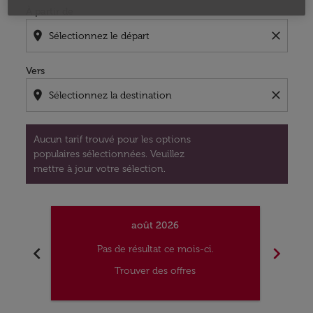
À partir de
location_on
close
Vers
location_on
close
Aucun tarif trouvé pour les options
populaires sélectionnées. Veuillez
mettre à jour votre sélection.
août 2026
chevron_left
chevron_right
Pas de résultat ce mois-ci.
Trouver des offres