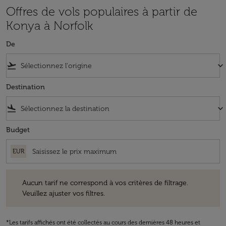
Offres de vols populaires à partir de
Konya à Norfolk
De
flight_takeoff
keyboard_arrow_down
Destination
flight_land
keyboard_arrow_down
Budget
EUR
Aucun tarif ne correspond à vos critères de filtrage. Veuillez ajuster v
Aucun tarif ne correspond à vos critères de filtrage.
Veuillez ajuster vos filtres.
*Les tarifs affichés ont été collectés au cours des dernières 48 heures et