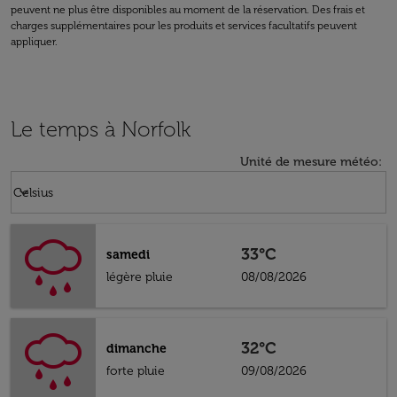
peuvent ne plus être disponibles au moment de la réservation. Des frais et
charges supplémentaires pour les produits et services facultatifs peuvent
appliquer.
Le temps à Norfolk
Unité de mesure météo
:
Weather unit option Celsius Selected
keyboard_arrow_down
Celsius
33°C
samedi
légère pluie
08/08/2026
32°C
dimanche
forte pluie
09/08/2026