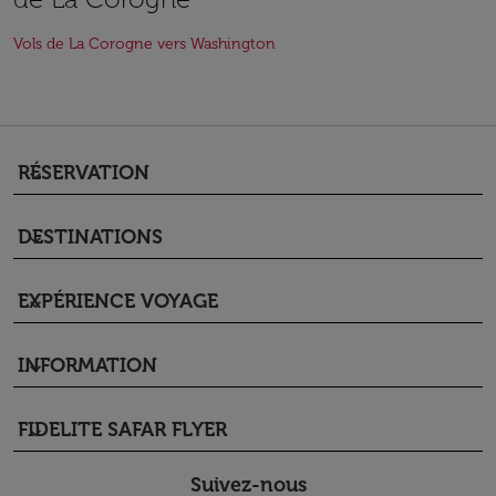
Vols de La Corogne vers Washington
RÉSERVATION
keyboard_arrow_down
DESTINATIONS
keyboard_arrow_down
EXPÉRIENCE VOYAGE
keyboard_arrow_down
INFORMATION
keyboard_arrow_down
FIDELITE SAFAR FLYER
keyboard_arrow_down
Suivez-nous