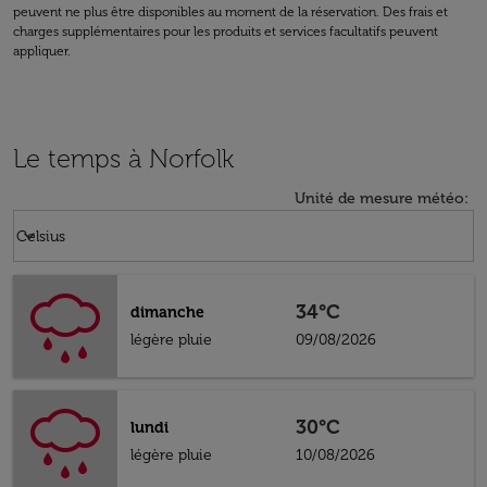
peuvent ne plus être disponibles au moment de la réservation. Des frais et
charges supplémentaires pour les produits et services facultatifs peuvent
appliquer.
Le temps à Norfolk
Unité de mesure météo
:
Weather unit option Celsius Selected
keyboard_arrow_down
Celsius
34°C
dimanche
légère pluie
09/08/2026
30°C
lundi
légère pluie
10/08/2026