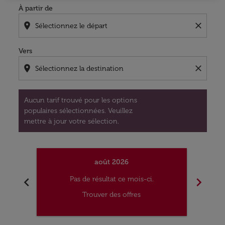
À partir de
location_on
close
Vers
location_on
close
Aucun tarif trouvé pour les options
populaires sélectionnées. Veuillez
mettre à jour votre sélection.
août 2026
chevron_left
chevron_right
Pas de résultat ce mois-ci.
Trouver des offres