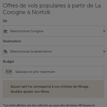
Offres de vols populaires à partir de La
Corogne à Norfolk
De
flight_takeoff
keyboard_arrow_down
Destination
flight_land
keyboard_arrow_down
Budget
EUR
Aucun tarif ne correspond à vos critères de filtrage. Veuillez ajuster v
Aucun tarif ne correspond à vos critères de filtrage.
Veuillez ajuster vos filtres.
*Les tarifs affichés ont été collectés au cours des dernières 48 heures et