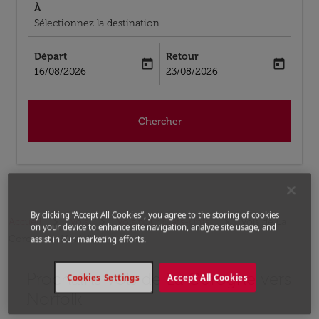
À
Sélectionnez la destination
Départ
Retour
today
today
fc-booking-departure-date-aria-label
fc-booking-return-date-aria-label
16/08/2026
23/08/2026
Chercher
By clicking “Accept All Cookies”, you agree to the storing of cookies
Accueil
Vols
Vols pour États-Unis
Vols de La
on your device to enhance site navigation, analyze site usage, and
Corogne a Norfolk
assist in our marketing efforts.
Prochains Vols de La Corogne vers
Aucun tarif trouvé pour les options populaires sélectio
Cookies Settings
Accept All Cookies
Norfolk