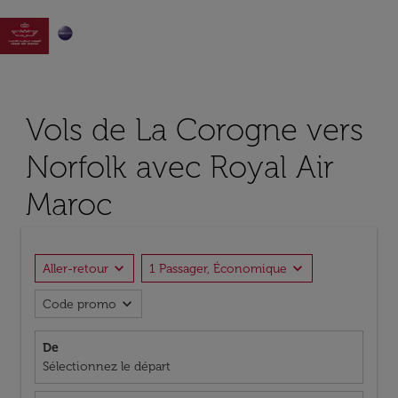

Vols de La Corogne vers
Norfolk avec Royal Air
Maroc
expand_more
expand_more
Aller-retour
1 Passager, Économique
expand_more
Code promo
De
Sélectionnez le départ