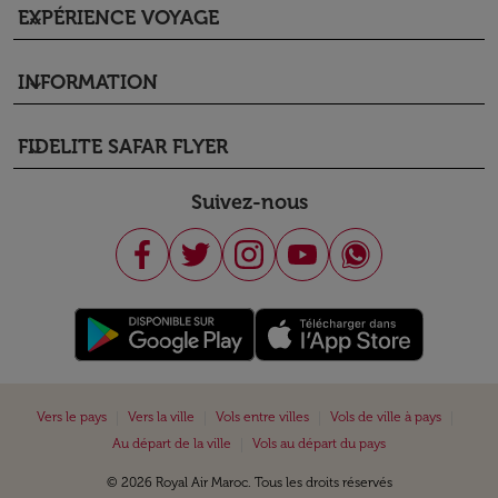
EXPÉRIENCE VOYAGE
keyboard_arrow_down
INFORMATION
keyboard_arrow_down
FIDELITE SAFAR FLYER
keyboard_arrow_down
Suivez-nous
|
|
|
|
Vers le pays
Vers la ville
Vols entre villes
Vols de ville à pays
|
Au départ de la ville
Vols au départ du pays
© 2026 Royal Air Maroc. Tous les droits réservés