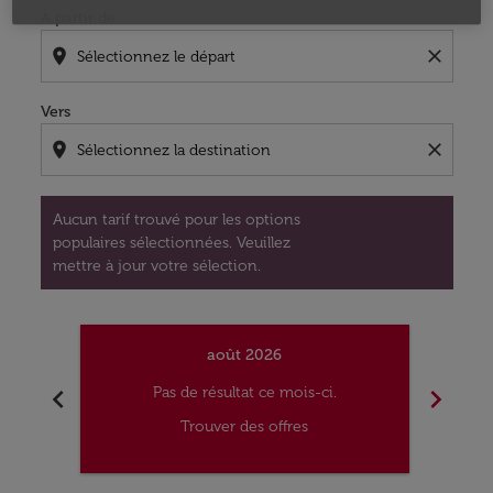
À partir de
location_on
close
Vers
location_on
close
Aucun tarif trouvé pour les options
populaires sélectionnées. Veuillez
mettre à jour votre sélection.
août 2026
chevron_left
chevron_right
Pas de résultat ce mois-ci.
Trouver des offres