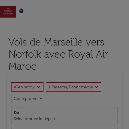

Vols de Marseille vers
Norfolk avec Royal Air
Maroc
expand_more
expand_more
Aller-retour
1 Passager, Économique
expand_more
Code promo
De
Sélectionnez le départ