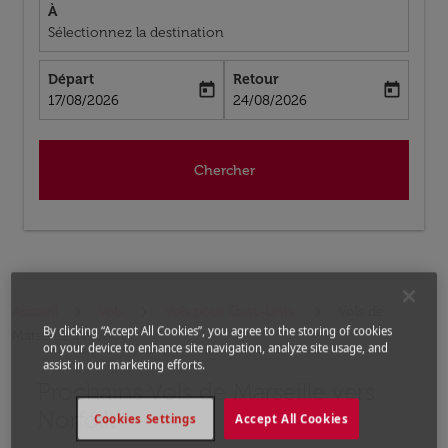
À
Sélectionnez la destination
Départ
Retour
today
today
fc-booking-departure-date-aria-label
fc-booking-return-date-aria-label
17/08/2026
24/08/2026
Chercher
Accueil
Vols
Vols pour États-Unis
Vols de
By clicking “Accept All Cookies”, you agree to the storing of cookies
Marseille a Norfolk
on your device to enhance site navigation, analyze site usage, and
assist in our marketing efforts.
Prochains Vols de Marseille vers
Aucun tarif trouvé pour les options populaires sélectio
Norfolk
Cookies Settings
Accept All Cookies