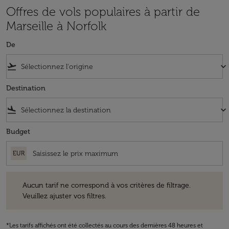
Offres de vols populaires à partir de
Marseille à Norfolk
De
flight_takeoff
keyboard_arrow_down
Destination
flight_land
keyboard_arrow_down
Budget
EUR
Aucun tarif ne correspond à vos critères de filtrage. Veuillez ajuster v
Aucun tarif ne correspond à vos critères de filtrage.
Veuillez ajuster vos filtres.
*Les tarifs affichés ont été collectés au cours des dernières 48 heures et