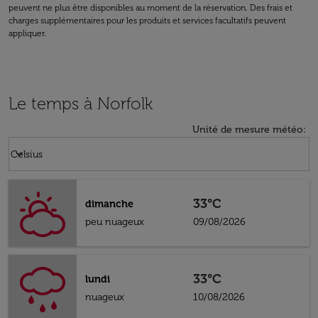
peuvent ne plus être disponibles au moment de la réservation. Des frais et
charges supplémentaires pour les produits et services facultatifs peuvent
appliquer.
Le temps à Norfolk
Unité de mesure météo
:
Weather unit option Celsius Selected
keyboard_arrow_down
Celsius
33°C
dimanche
peu nuageux
09/08/2026
33°C
lundi
nuageux
10/08/2026