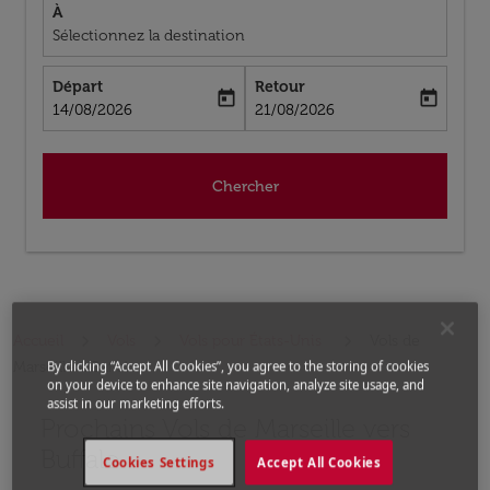
À
Sélectionnez la destination
Départ
Retour
today
today
fc-booking-departure-date-aria-label
fc-booking-return-date-aria-label
14/08/2026
21/08/2026
Chercher
Accueil
Vols
Vols pour États-Unis
Vols de
Marseille a Buffalo
By clicking “Accept All Cookies”, you agree to the storing of cookies
on your device to enhance site navigation, analyze site usage, and
assist in our marketing efforts.
Prochains Vols de Marseille vers
Aucun tarif trouvé pour les options populaires sélectio
Buffalo
Cookies Settings
Accept All Cookies