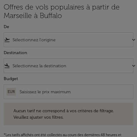
Offres de vols populaires à partir de
Marseille à Buffalo
De
flight_takeoff
keyboard_arrow_down
Destination
flight_land
keyboard_arrow_down
Budget
EUR
Aucun tarif ne correspond à vos critères de filtrage. Veuillez ajuster v
Aucun tarif ne correspond à vos critères de filtrage.
Veuillez ajuster vos filtres.
*Les tarifs affichés ont été collectés au cours des dernières 48 heures et