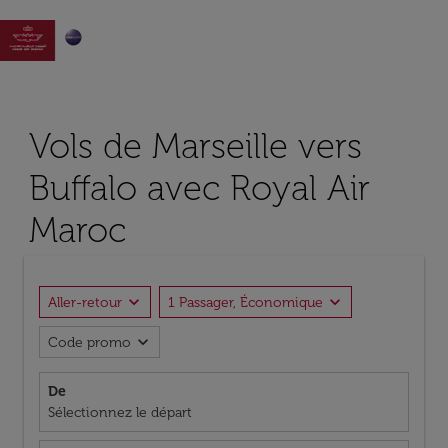

Vols de Marseille vers
Buffalo avec Royal Air
Maroc
expand_more
expand_more
Aller-retour
1 Passager, Économique
expand_more
Code promo
De
Sélectionnez le départ