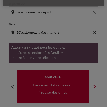
À partir de
location_on
close
Vers
location_on
close
Aucun tarif trouvé pour les options
populaires sélectionnées. Veuillez
mettre à jour votre sélection.
août 2026
chevron_left
chevron_right
Pas de résultat ce mois-ci.
Trouver des offres