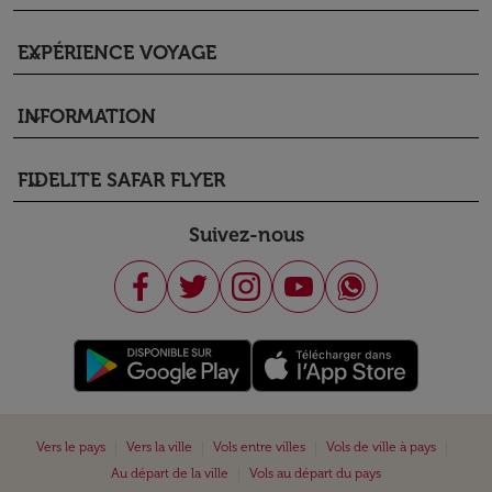
EXPÉRIENCE VOYAGE
keyboard_arrow_down
INFORMATION
keyboard_arrow_down
FIDELITE SAFAR FLYER
keyboard_arrow_down
Suivez-nous
|
|
|
|
Vers le pays
Vers la ville
Vols entre villes
Vols de ville à pays
|
Au départ de la ville
Vols au départ du pays