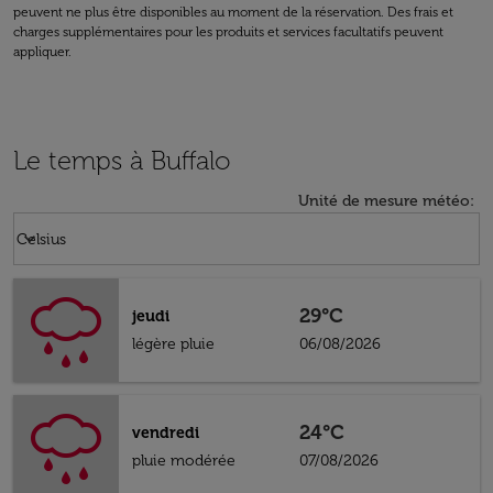
peuvent ne plus être disponibles au moment de la réservation. Des frais et
charges supplémentaires pour les produits et services facultatifs peuvent
appliquer.
Le temps à Buffalo
Unité de mesure météo
:
Weather unit option Celsius Selected
keyboard_arrow_down
Celsius
29°C
jeudi
légère pluie
06/08/2026
24°C
vendredi
pluie modérée
07/08/2026