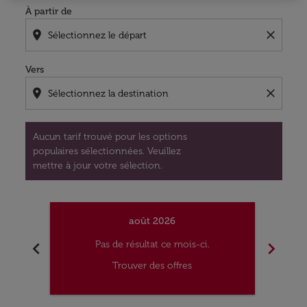
À partir de
location_on
close
Vers
location_on
close
Aucun tarif trouvé pour les options
populaires sélectionnées. Veuillez
mettre à jour votre sélection.
août 2026
chevron_left
chevron_right
Pas de résultat ce mois-ci.
Trouver des offres