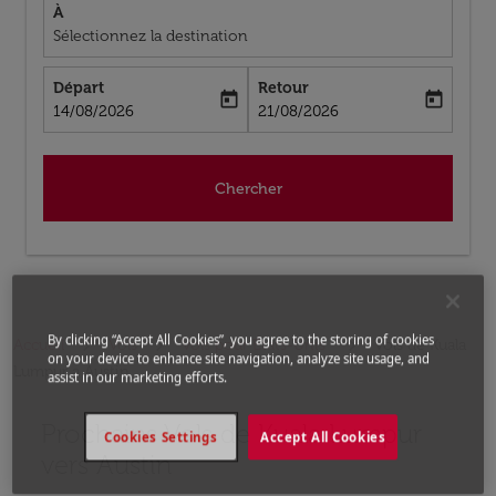
À
Sélectionnez la destination
Départ
Retour
today
today
fc-booking-departure-date-aria-label
fc-booking-return-date-aria-label
14/08/2026
21/08/2026
Chercher
By clicking “Accept All Cookies”, you agree to the storing of cookies
Accueil
Vols
Vols pour États-Unis
Vols de Kuala
on your device to enhance site navigation, analyze site usage, and
Lumpur a Austin
assist in our marketing efforts.
Prochains Vols de Kuala Lumpur
Aucun tarif trouvé pour les options populaires sélectio
Cookies Settings
Accept All Cookies
vers Austin