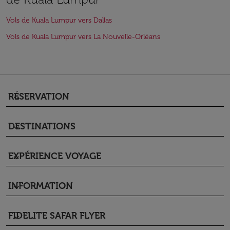
Vols de Kuala Lumpur vers Dallas
Vols de Kuala Lumpur vers La Nouvelle-Orléans
RÉSERVATION
keyboard_arrow_down
DESTINATIONS
keyboard_arrow_down
EXPÉRIENCE VOYAGE
keyboard_arrow_down
INFORMATION
keyboard_arrow_down
FIDELITE SAFAR FLYER
keyboard_arrow_down