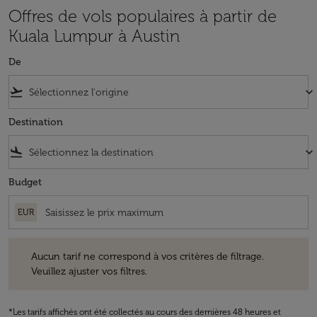
Offres de vols populaires à partir de
Kuala Lumpur à Austin
De
flight_takeoff
keyboard_arrow_down
Destination
flight_land
keyboard_arrow_down
Budget
EUR
Aucun tarif ne correspond à vos critères de filtrage. Veuillez ajuster v
Aucun tarif ne correspond à vos critères de filtrage.
Veuillez ajuster vos filtres.
*Les tarifs affichés ont été collectés au cours des dernières 48 heures et