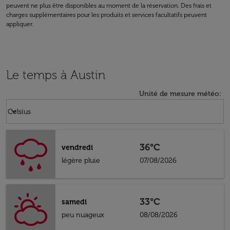
peuvent ne plus être disponibles au moment de la réservation. Des frais et
charges supplémentaires pour les produits et services facultatifs peuvent
appliquer.
Le temps à Austin
Unité de mesure météo
:
Weather unit option Celsius Selected
keyboard_arrow_down
Celsius
36°C
vendredi
légère pluie
07/08/2026
33°C
samedi
peu nuageux
08/08/2026