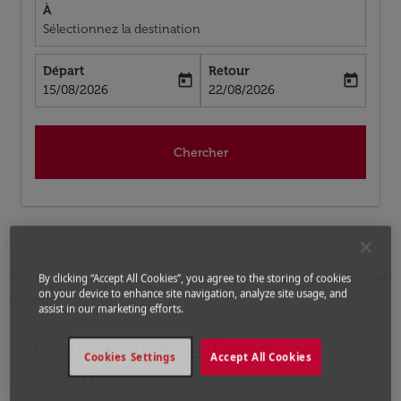
À
Sélectionnez la destination
Départ
Retour
today
today
fc-booking-departure-date-aria-label
fc-booking-return-date-aria-label
15/08/2026
22/08/2026
Chercher
Accueil
Vols
Vols pour États-Unis
Vols de Tanger
By clicking “Accept All Cookies”, you agree to the storing of cookies
on your device to enhance site navigation, analyze site usage, and
a Austin
assist in our marketing efforts.
Prochains Vols de Tanger vers
Aucun tarif trouvé pour les options populaires sélectio
Cookies Settings
Accept All Cookies
Austin