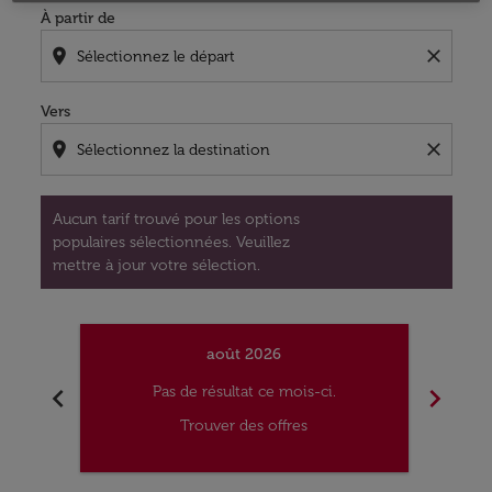
À partir de
location_on
close
Vers
location_on
close
Aucun tarif trouvé pour les options
populaires sélectionnées. Veuillez
mettre à jour votre sélection.
août 2026
chevron_left
chevron_right
Pas de résultat ce mois-ci.
Trouver des offres