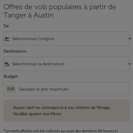
Offres de vols populaires à partir de
Tanger à Austin
De
flight_takeoff
keyboard_arrow_down
Destination
flight_land
keyboard_arrow_down
Budget
EUR
Aucun tarif ne correspond à vos critères de filtrage. Veuillez ajuster v
Aucun tarif ne correspond à vos critères de filtrage.
Veuillez ajuster vos filtres.
*Les tarifs affichés ont été collectés au cours des dernières 48 heures et