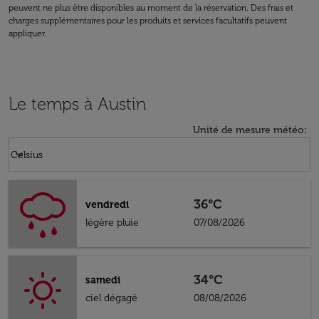
peuvent ne plus être disponibles au moment de la réservation. Des frais et
charges supplémentaires pour les produits et services facultatifs peuvent
appliquer.
Le temps à Austin
Unité de mesure météo
:
Weather unit option Celsius Selected
keyboard_arrow_down
Celsius
36°C
vendredi
légère pluie
07/08/2026
34°C
samedi
ciel dégagé
08/08/2026