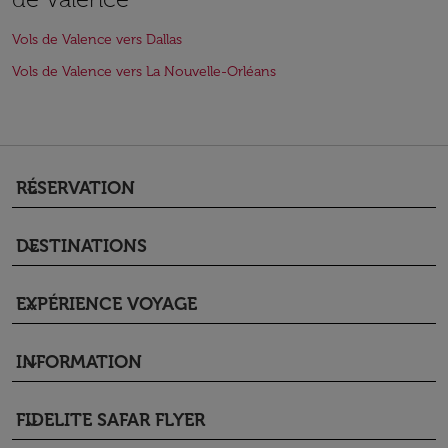
Vols de Valence vers Dallas
Vols de Valence vers La Nouvelle-Orléans
RÉSERVATION
keyboard_arrow_down
DESTINATIONS
keyboard_arrow_down
EXPÉRIENCE VOYAGE
keyboard_arrow_down
INFORMATION
keyboard_arrow_down
FIDELITE SAFAR FLYER
keyboard_arrow_down