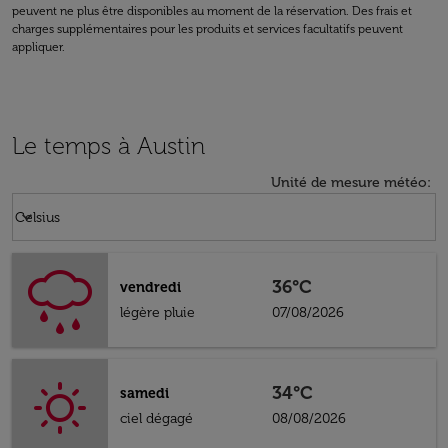
peuvent ne plus être disponibles au moment de la réservation. Des frais et
charges supplémentaires pour les produits et services facultatifs peuvent
appliquer.
Le temps à Austin
Unité de mesure météo
:
Weather unit option Celsius Selected
keyboard_arrow_down
Celsius
36°C
vendredi
légère pluie
07/08/2026
34°C
samedi
ciel dégagé
08/08/2026