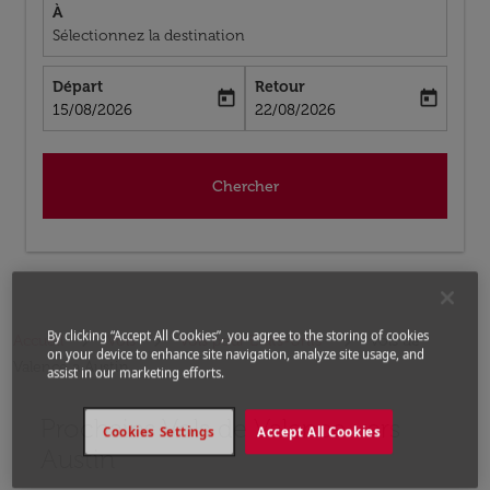
À
Sélectionnez la destination
Départ
Retour
today
today
fc-booking-departure-date-aria-label
fc-booking-return-date-aria-label
15/08/2026
22/08/2026
Chercher
By clicking “Accept All Cookies”, you agree to the storing of cookies
Accueil
Vols
Vols pour États-Unis
Vols de
on your device to enhance site navigation, analyze site usage, and
Valence a Austin
assist in our marketing efforts.
Prochains Vols de Valence vers
Aucun tarif trouvé pour les options populaires sélectio
Cookies Settings
Accept All Cookies
Austin