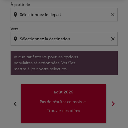
À partir de
location_on
close
Vers
location_on
close
Aucun tarif trouvé pour les options
populaires sélectionnées. Veuillez
mettre à jour votre sélection.
août 2026
chevron_left
chevron_right
Pas de résultat ce mois-ci.
Trouver des offres