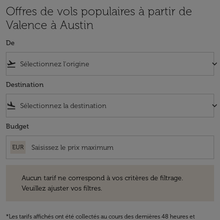
Offres de vols populaires à partir de
Valence à Austin
De
flight_takeoff
keyboard_arrow_down
Destination
flight_land
keyboard_arrow_down
Budget
EUR
Aucun tarif ne correspond à vos critères de filtrage. Veuillez ajuster v
Aucun tarif ne correspond à vos critères de filtrage.
Veuillez ajuster vos filtres.
*Les tarifs affichés ont été collectés au cours des dernières 48 heures et