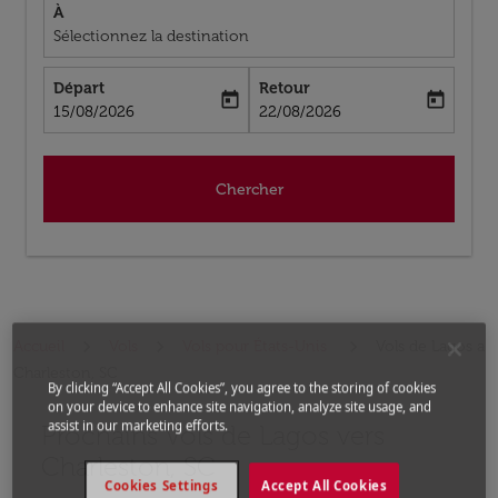
À
Sélectionnez la destination
Départ
Retour
today
today
fc-booking-departure-date-aria-label
fc-booking-return-date-aria-label
15/08/2026
22/08/2026
Chercher
Accueil
Vols
Vols pour États-Unis
Vols de Lagos a
Charleston, SC
By clicking “Accept All Cookies”, you agree to the storing of cookies
on your device to enhance site navigation, analyze site usage, and
assist in our marketing efforts.
Prochains Vols de Lagos vers
Aucun tarif trouvé pour les options populaires sélectio
Charleston, SC
Cookies Settings
Accept All Cookies