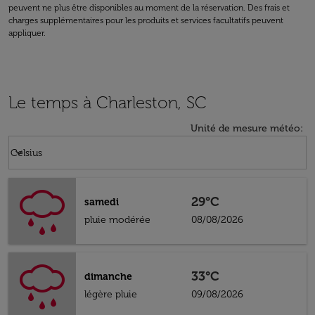
peuvent ne plus être disponibles au moment de la réservation. Des frais et
charges supplémentaires pour les produits et services facultatifs peuvent
appliquer.
Le temps à Charleston, SC
Unité de mesure météo
:
Weather unit option Celsius Selected
keyboard_arrow_down
Celsius
29°C
samedi
pluie modérée
08/08/2026
33°C
dimanche
légère pluie
09/08/2026