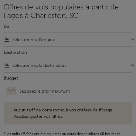
Offres de vols populaires à partir de
Lagos à Charleston, SC
De
flight_takeoff
keyboard_arrow_down
Destination
flight_land
keyboard_arrow_down
Budget
EUR
Aucun tarif ne correspond à vos critères de filtrage. Veuillez ajuster v
Aucun tarif ne correspond à vos critères de filtrage.
Veuillez ajuster vos filtres.
*Les tarifs affichés ont été collectés au cours des dernières 48 heures et