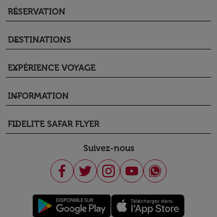
RÉSERVATION
keyboard_arrow_down
DESTINATIONS
keyboard_arrow_down
EXPÉRIENCE VOYAGE
keyboard_arrow_down
INFORMATION
keyboard_arrow_down
FIDELITE SAFAR FLYER
keyboard_arrow_down
Suivez-nous