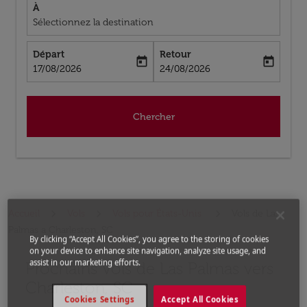
À
Sélectionnez la destination
Départ
Retour
today
today
fc-booking-departure-date-aria-label
fc-booking-return-date-aria-label
17/08/2026
24/08/2026
Chercher
Accueil
Vols
Vols pour États-Unis
Vols de Las
Palmas a Charleston, SC
By clicking “Accept All Cookies”, you agree to the storing of cookies
on your device to enhance site navigation, analyze site usage, and
assist in our marketing efforts.
Prochains Vols de Las Palmas vers
Aucun tarif trouvé pour les options populaires sélectio
Charleston, SC
Cookies Settings
Accept All Cookies