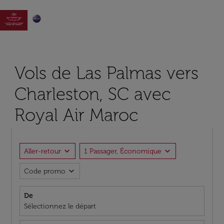

Vols de Las Palmas vers
Charleston, SC avec
Royal Air Maroc
expand_more
expand_more
Aller-retour
1 Passager, Économique
expand_more
Code promo
De
Sélectionnez le départ