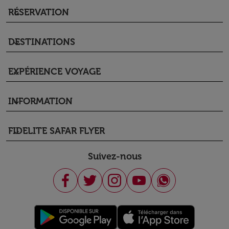
RÉSERVATION
keyboard_arrow_down
DESTINATIONS
keyboard_arrow_down
EXPÉRIENCE VOYAGE
keyboard_arrow_down
INFORMATION
keyboard_arrow_down
FIDELITE SAFAR FLYER
keyboard_arrow_down
Suivez-nous