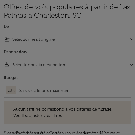
Offres de vols populaires à partir de Las
Palmas à Charleston, SC
De
flight_takeoff
keyboard_arrow_down
Destination
flight_land
keyboard_arrow_down
Budget
EUR
Aucun tarif ne correspond à vos critères de filtrage. Veuillez ajuster v
Aucun tarif ne correspond à vos critères de filtrage.
Veuillez ajuster vos filtres.
*Les tarifs affichés ont été collectés au cours des dernières 48 heures et