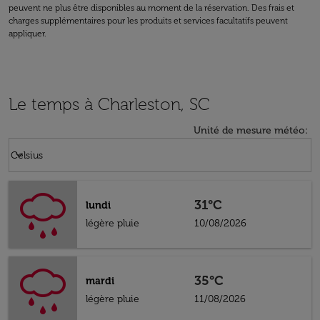
peuvent ne plus être disponibles au moment de la réservation. Des frais et
charges supplémentaires pour les produits et services facultatifs peuvent
appliquer.
Le temps à Charleston, SC
Unité de mesure météo
:
Weather unit option Celsius Selected
keyboard_arrow_down
Celsius
31°C
lundi
légère pluie
10/08/2026
35°C
mardi
légère pluie
11/08/2026