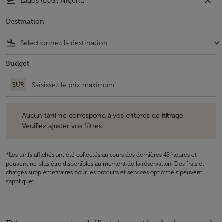
flight_takeoff
close
Destination
flight_land
keyboard_arrow_down
Budget
EUR
Aucun tarif ne correspond à vos critères de filtrage. Veuillez ajuster v
Aucun tarif ne correspond à vos critères de filtrage.
Veuillez ajuster vos filtres.
*Les tarifs affichés ont été collectés au cours des dernières 48 heures et
peuvent ne plus être disponibles au moment de la réservation. Des frais et
charges supplémentaires pour les produits et services optionnels peuvent
s'appliquer.