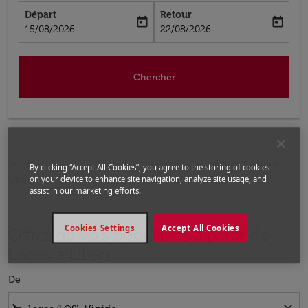
Départ
Retour
today
today
fc-booking-departure-date-aria-label
fc-booking-return-date-aria-label
15/08/2026
22/08/2026
Chercher
Accueil
Vols
Vols pour Liban
Vols de Lagos a
By clicking “Accept All Cookies”, you agree to the storing of cookies
Liban
on your device to enhance site navigation, analyze site usage, and
assist in our marketing efforts.
Cookies Settings
Accept All Cookies
Offres de vols populaires à partir de
Lagos à Liban
De