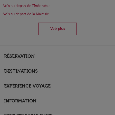
Vols au départ de l'Indonésie
Vols au départ de la Malaisie
Voir plus
RÉSERVATION
keyboard_arrow_down
DESTINATIONS
keyboard_arrow_down
EXPÉRIENCE VOYAGE
keyboard_arrow_down
INFORMATION
keyboard_arrow_down