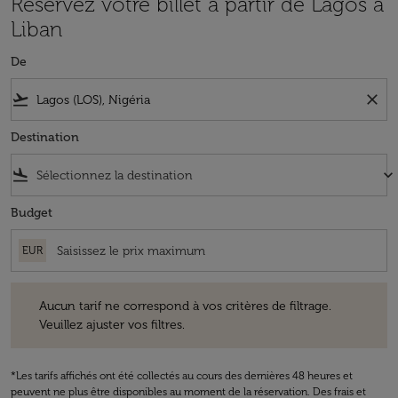
Réservez votre billet à partir de Lagos à
Liban
De
flight_takeoff
close
Destination
flight_land
keyboard_arrow_down
Budget
EUR
Aucun tarif ne correspond à vos critères de filtrage. Veuillez ajuster v
Aucun tarif ne correspond à vos critères de filtrage.
Veuillez ajuster vos filtres.
*Les tarifs affichés ont été collectés au cours des dernières 48 heures et
peuvent ne plus être disponibles au moment de la réservation. Des frais et