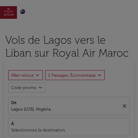

Vols de Lagos vers le
Liban sur Royal Air Maroc
expand_more
expand_more
Aller-retour
1 Passager, Économique
expand_more
Code promo
De
close
Lagos (LOS), Nigéria
À
Sélectionnez la destination