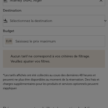
flight_takeoff
close
Destination
flight_land
keyboard_arrow_down
Budget
EUR
Aucun tarif ne correspond à vos critères de filtrage. Veuillez ajuster v
Aucun tarif ne correspond à vos critères de filtrage.
Veuillez ajuster vos filtres.
*Les tarifs affichés ont été collectés au cours des dernières 48 heures et
peuvent ne plus être disponibles au moment de la réservation. Des frais et
charges supplémentaires pour les produits et services optionnels peuvent
s'appliquer.