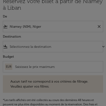
Réservez votre billet à partir de Niamey
à Liban
De
flight_takeoff
close
Destination
flight_land
keyboard_arrow_down
Budget
EUR
Aucun tarif ne correspond à vos critères de filtrage. Veuillez ajuster v
Aucun tarif ne correspond à vos critères de filtrage.
Veuillez ajuster vos filtres.
*Les tarifs affichés ont été collectés au cours des dernières 48 heures et
peuvent ne plus être disponibles au moment de la réservation. Des frais et