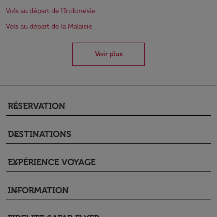
Vols au départ de l'Indonésie
Vols au départ de la Malaisie
Voir plus
RÉSERVATION
keyboard_arrow_down
DESTINATIONS
keyboard_arrow_down
EXPÉRIENCE VOYAGE
keyboard_arrow_down
INFORMATION
keyboard_arrow_down