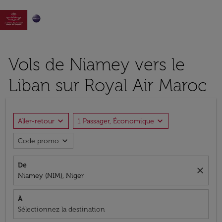

Vols de Niamey vers le
Liban sur Royal Air Maroc
expand_more
expand_more
Aller-retour
1 Passager, Économique
expand_more
Code promo
De
close
Niamey (NIM), Niger
À
Sélectionnez la destination