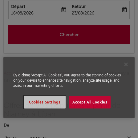
Départ
Retour
today
today
fc-booking-departure-date-aria-label
fc-booking-return-date-aria-label
16/08/2026
23/08/2026
Chercher
Accueil
Vols
Vols pour Liban
Vols de Niamey a
By clicking “Accept All Cookies”, you agree to the storing of cookies
Liban
on your device to enhance site navigation, analyze site usage, and
assist in our marketing efforts.
Cookies Settings
Accept All Cookies
Offres de vols populaires à partir de
Niamey à Liban
De