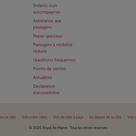
Enfants non
accompagnés
Assistance aux
passagers
Repas spéciaux
Passagers à mobilité
réduite
Questions fréquentes
Points de ventes
Actualités
Déclaration
d’accessibilité
|
|
|
|
ers la ville
Vols entre villes
Vols de ville à pays
Au départ de la ville
Vols 
© 2026 Royal Air Maroc. Tous les droits réservés