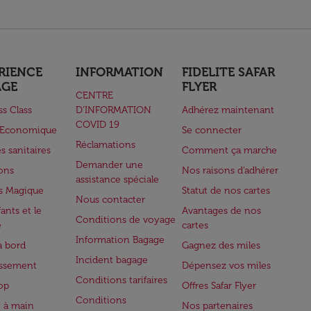
RIENCE
INFORMATION
FIDELITE SAFAR
AGE
FLYER
CENTRE
ss Class
D’INFORMATION
Adhérez maintenant
COVID 19
e Economique
Se connecter
Réclamations
s sanitaires
Comment ça marche
Demander une
lons
Nos raisons d'adhérer
assistance spéciale
s Magique
Statut de nos cartes
Nous contacter
ants et le
Avantages de nos
Conditions de voyage
e
cartes
Information Bagage
à bord
Gagnez des miles
Incident bagage
issement
Dépensez vos miles
Conditions tarifaires
op
Offres Safar Flyer
Conditions
 à main
Nos partenaires