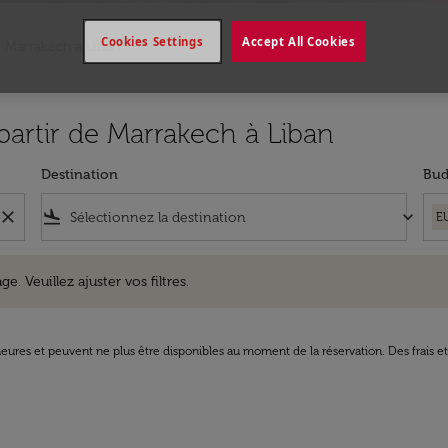
Cookies Settings
Accept All Cookies
e Marrakech a Liban
 partir de Marrakech à Liban
Destination
Bud
close
flight_land
keyboard_arrow_down
E
uillez ajuster vos filtres.
e. Veuillez ajuster vos filtres.
8 heures et peuvent ne plus être disponibles au moment de la réservation. Des frais e