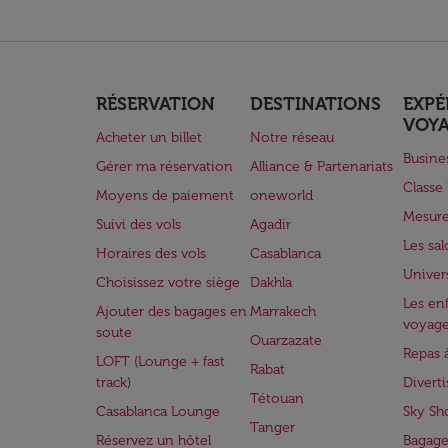
RÉSERVATION
DESTINATIONS
EXPÉ
VOY
Acheter un billet
Notre réseau
Busine
Gérer ma réservation
Alliance & Partenariats
Class
Moyens de paiement
oneworld
Mesure
Suivi des vols
Agadir
Les sa
Horaires des vols
Casablanca
Univer
Choisissez votre siège
Dakhla
Les enf
Ajouter des bagages en
Marrakech
voyag
soute
Ouarzazate
Repas 
LOFT (Lounge + fast
Rabat
track)
Divert
Tétouan
Casablanca Lounge
Sky Sh
Tanger
Réservez un hôtel
Bagage