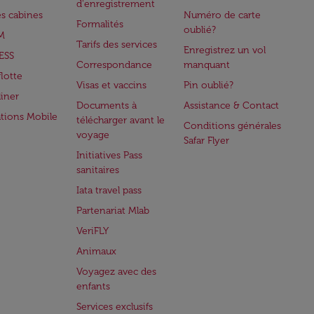
d'enregistrement
es cabines
Numéro de carte
Formalités
oublié?
M
Tarifs des services
Enregistrez un vol
ESS
Correspondance
manquant
flotte
Visas et vaccins
Pin oublié?
iner
Documents à
Assistance & Contact
ations Mobile
télécharger avant le
Conditions générales
voyage
Safar Flyer
Initiatives Pass
sanitaires
Iata travel pass
Partenariat Mlab
VeriFLY
Animaux
Voyagez avec des
enfants
Services exclusifs