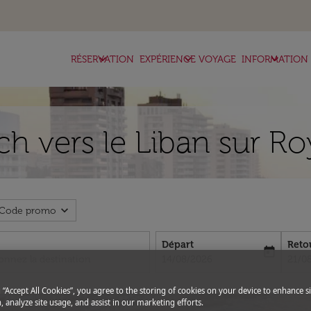
keyboard_arrow_down
keyboard_arrow_down
keyboard_arrow_down
RÉSERVATION
EXPÉRIENCE VOYAGE
INFORMATION
h vers le Liban sur Ro
expand_more
Code promo
Départ
Reto
today
fc-booking-departure-date-aria-l
fc-bo
14/08/2026
21/0
g “Accept All Cookies”, you agree to the storing of cookies on your device to enhance si
, analyze site usage, and assist in our marketing efforts.