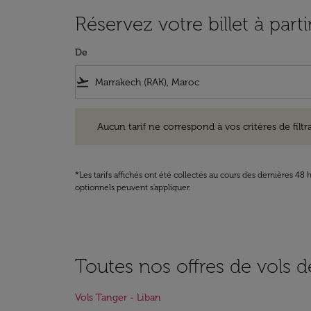
Réservez votre billet à part
De
flight_takeoff
Aucun tarif ne correspond à vos critères de filtrage. Ve
Aucun tarif ne correspond à vos critères de filtrag
*Les tarifs affichés ont été collectés au cours des dernières 4
optionnels peuvent s'appliquer.
Toutes nos offres de vols d
Vols Tanger - Liban