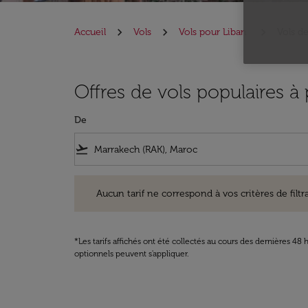
Accueil
Vols
Vols pour Liban
Vols d
Offres de vols populaires à
De
flight_takeoff
Aucun tarif ne correspond à vos critères de filtrage. Ve
Aucun tarif ne correspond à vos critères de filtrag
*Les tarifs affichés ont été collectés au cours des dernières 4
optionnels peuvent s'appliquer.