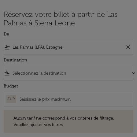
Réservez votre billet à partir de Las
Palmas à Sierra Leone
De
flight_takeoff
close
Destination
flight_land
keyboard_arrow_down
Budget
EUR
Aucun tarif ne correspond à vos critères de filtrage. Veuillez ajuster v
Aucun tarif ne correspond à vos critères de filtrage.
Veuillez ajuster vos filtres.