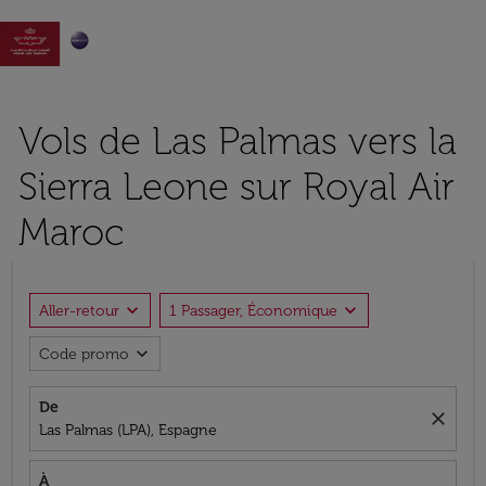

Vols de Las Palmas vers la
Sierra Leone sur Royal Air
Maroc
expand_more
expand_more
Aller-retour
1 Passager, Économique
expand_more
Code promo
De
close
Las Palmas (LPA), Espagne
À