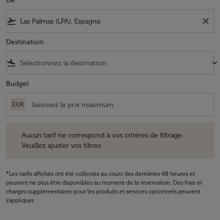
De
flight_takeoff
close
Destination
flight_land
keyboard_arrow_down
Budget
EUR
Aucun tarif ne correspond à vos critères de filtrage. Veuillez ajuster v
Aucun tarif ne correspond à vos critères de filtrage.
Veuillez ajuster vos filtres.
*Les tarifs affichés ont été collectés au cours des dernières 48 heures et
peuvent ne plus être disponibles au moment de la réservation. Des frais et
charges supplémentaires pour les produits et services optionnels peuvent
s'appliquer.