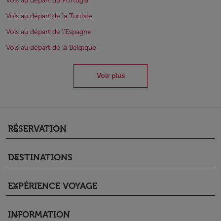
Vols au départ du Portugal
Vols au départ de la Tunisie
Vols au départ de l'Espagne
Vols au départ de la Belgique
Voir plus
RÉSERVATION
keyboard_arrow_down
DESTINATIONS
keyboard_arrow_down
EXPÉRIENCE VOYAGE
keyboard_arrow_down
INFORMATION
keyboard_arrow_down