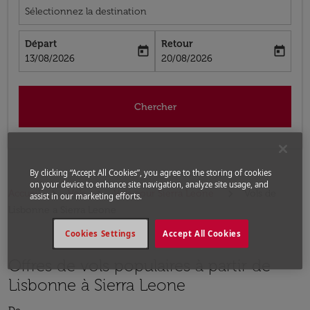
Sélectionnez la destination
Départ
Retour
today
today
fc-booking-departure-date-aria-label
fc-booking-return-date-aria-label
13/08/2026
20/08/2026
Chercher
By clicking “Accept All Cookies”, you agree to the storing of cookies
on your device to enhance site navigation, analyze site usage, and
Accueil
Vols
Vols pour Sierra Leone
Vols de
assist in our marketing efforts.
Lisbonne a Sierra Leone
Cookies Settings
Accept All Cookies
Offres de vols populaires à partir de
Lisbonne à Sierra Leone