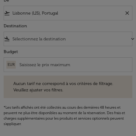
De
flight_takeoff
close
Destination
flight_land
keyboard_arrow_down
Budget
EUR
Aucun tarif ne correspond à vos critères de filtrage. Veuillez ajuster v
Aucun tarif ne correspond à vos critères de filtrage.
Veuillez ajuster vos filtres.
*Les tarifs affichés ont été collectés au cours des dernières 48 heures et
peuvent ne plus être disponibles au moment de la réservation. Des frais et
charges supplémentaires pour les produits et services optionnels peuvent
s'appliquer.