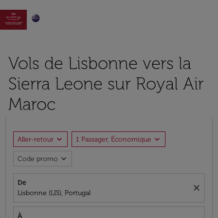

Vols de Lisbonne vers la
Sierra Leone sur Royal Air
Maroc
expand_more
expand_more
Aller-retour
1 Passager, Économique
expand_more
Code promo
De
close
Lisbonne (LIS), Portugal
À