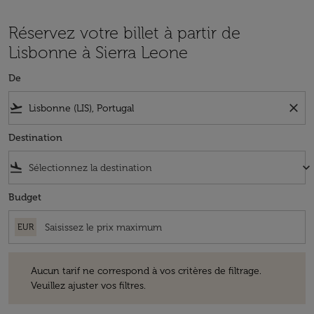
Réservez votre billet à partir de
Lisbonne à Sierra Leone
De
flight_takeoff
close
Destination
flight_land
keyboard_arrow_down
Budget
EUR
Aucun tarif ne correspond à vos critères de filtrage. Veuillez ajuster v
Aucun tarif ne correspond à vos critères de filtrage.
Veuillez ajuster vos filtres.