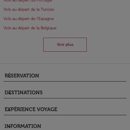
Vols au départ du Portugal
Vols au départ de la Tunisie
Vols au départ de l'Espagne
Vols au départ de la Belgique
Voir plus
RÉSERVATION
keyboard_arrow_down
DESTINATIONS
keyboard_arrow_down
EXPÉRIENCE VOYAGE
keyboard_arrow_down
INFORMATION
keyboard_arrow_down