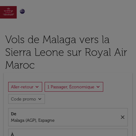

Vols de Malaga vers la
Sierra Leone sur Royal Air
Maroc
expand_more
expand_more
Aller-retour
1 Passager, Économique
expand_more
Code promo
De
close
Malaga (AGP), Espagne
À