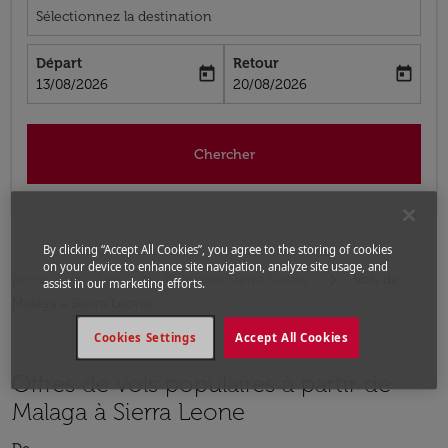
Sélectionnez la destination
Départ
Retour
today
today
fc-booking-departure-date-aria-label
fc-booking-return-date-aria-label
13/08/2026
20/08/2026
Chercher
By clicking “Accept All Cookies”, you agree to the storing of cookies
on your device to enhance site navigation, analyze site usage, and
Accueil
Vols
Vols pour Sierra Leone
Vols de
assist in our marketing efforts.
Malaga a Sierra Leone
Cookies Settings
Accept All Cookies
Offres de vols populaires à partir de
Malaga à Sierra Leone