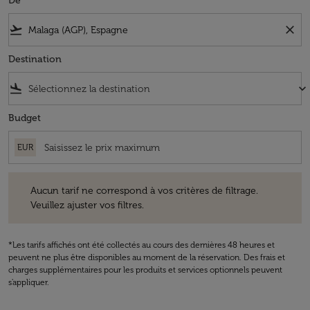
De
flight_takeoff
close
Destination
flight_land
keyboard_arrow_down
Budget
EUR
Aucun tarif ne correspond à vos critères de filtrage. Veuillez ajuster v
Aucun tarif ne correspond à vos critères de filtrage.
Veuillez ajuster vos filtres.
*Les tarifs affichés ont été collectés au cours des dernières 48 heures et
peuvent ne plus être disponibles au moment de la réservation. Des frais et
charges supplémentaires pour les produits et services optionnels peuvent
s'appliquer.