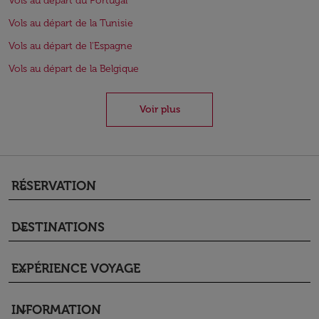
Vols au départ du Portugal
Vols au départ de la Tunisie
Vols au départ de l'Espagne
Vols au départ de la Belgique
Voir plus
RÉSERVATION
keyboard_arrow_down
DESTINATIONS
keyboard_arrow_down
EXPÉRIENCE VOYAGE
keyboard_arrow_down
INFORMATION
keyboard_arrow_down