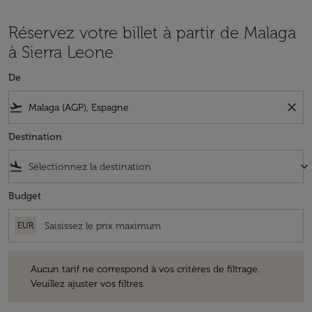
Réservez votre billet à partir de Malaga
à Sierra Leone
De
flight_takeoff
close
Destination
flight_land
keyboard_arrow_down
Budget
EUR
Aucun tarif ne correspond à vos critères de filtrage. Veuillez ajuster v
Aucun tarif ne correspond à vos critères de filtrage.
Veuillez ajuster vos filtres.