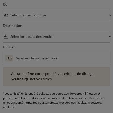
De
flight_takeoff
keyboard_arrow_down
Destination
flight_land
keyboard_arrow_down
Budget
EUR
Aucun tarif ne correspond à vos critères de filtrage. Veuillez ajuster v
Aucun tarif ne correspond à vos critères de filtrage.
Veuillez ajuster vos filtres.
*Les tarifs affichés ont été collectés au cours des dernières 48 heures et
peuvent ne plus être disponibles au moment de la réservation. Des frais et
charges supplémentaires pour les produits et services facultatifs peuvent
appliquer.