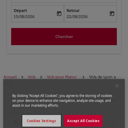
Départ
Retour
today
today
fc-booking-departure-date-aria-label
fc-booking-return-date-aria-label
15/08/2026
22/08/2026
Chercher
Accueil
Vols
Vols pour Maroc
Vols de Lyon a
Rabat
By clicking “Accept All Cookies”, you agree to the storing of cookies
Prochains Vols de Lyon vers Rabat
Aucun tarif trouvé pour les options populaires sélectio
on your device to enhance site navigation, analyze site usage, and
assist in our marketing efforts.
À partir de
Cookies Settings
Accept All Cookies
location_on
close