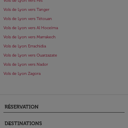
Vols de Lyon vers Fès
Vols de Lyon vers Tanger
Vols de Lyon vers Tétouan
Vols de Lyon vers Al Hoceïma
Vols de Lyon vers Marrakech
Vols de Lyon Errachidia
Vols de Lyon vers Ouarzazate
Vols de Lyon vers Nador
Vols de Lyon Zagora
RÉSERVATION
keyboard_arrow_down
DESTINATIONS
keyboard_arrow_down