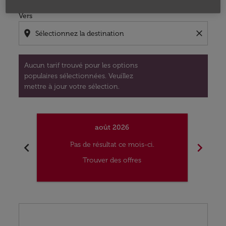
Vers
location_on
close
Aucun tarif trouvé pour les options
populaires sélectionnées. Veuillez
mettre à jour votre sélection.
août 2026
chevron_left
chevron_right
Pas de résultat ce mois-ci.
Trouver des offres
Displaying fares for août-2026