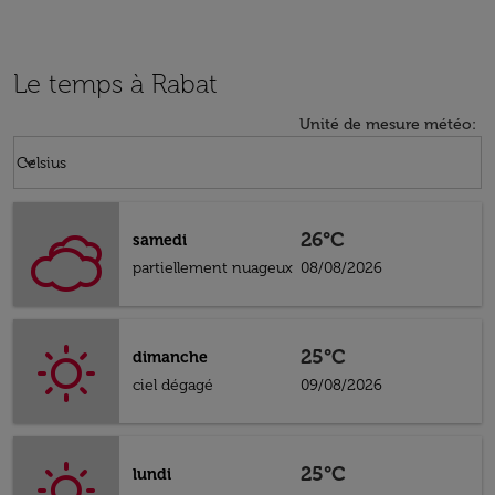
Le temps à Rabat
Unité de mesure météo
:
Weather unit option Celsius Selected
keyboard_arrow_down
Celsius
26°C
samedi
partiellement nuageux
08/08/2026
25°C
dimanche
ciel dégagé
09/08/2026
25°C
lundi