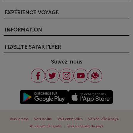
EXPÉRIENCE VOYAGE
keyboard_arrow_down
INFORMATION
keyboard_arrow_down
FIDELITE SAFAR FLYER
keyboard_arrow_down
Suivez-nous
|
|
|
|
Vers le pays
Vers la ville
Vols entre villes
Vols de ville à pays
|
Au départ de la ville
Vols au départ du pays