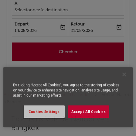
À
Sélectionnez la destination
Départ
Retour
today
today
fc-booking-departure-date-aria-label
fc-booking-return-date-aria-label
14/08/2026
21/08/2026
Chercher
By clicking “Accept All Cookies”, you agree to the storing of cookies
on your device to enhance site navigation, analyze site usage, and
Accueil
Vols
Vols pour Thaïlande
Vols de Nairobi
assist in our marketing efforts.
a Bangkok
Cookies Settings
Accept All Cookies
Prochains Vols de Nairobi vers
Aucun tarif trouvé pour les options populaires sélectio
Bangkok