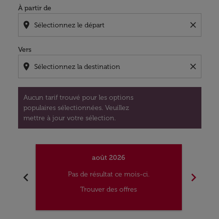
À partir de
location_on
close
Vers
location_on
close
Aucun tarif trouvé pour les options
populaires sélectionnées. Veuillez
mettre à jour votre sélection.
août 2026
chevron_left
chevron_right
Pas de résultat ce mois-ci.
Trouver des offres