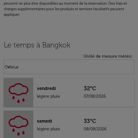
peuvent ne plus être disponibles au moment de la réservation. Des frais et
charges supplémentaires pour les produits et services facultatifs peuvent
appliquer.
Le temps à Bangkok
Unité de mesure météo
:
Weather unit option Celsius Selected
keyboard_arrow_down
Celsius
32°C
vendredi
légère pluie
07/08/2026
33°C
samedi
légère pluie
08/08/2026