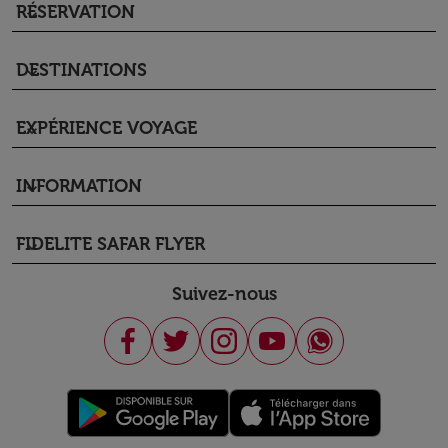
RÉSERVATION
keyboard_arrow_down
DESTINATIONS
keyboard_arrow_down
EXPÉRIENCE VOYAGE
keyboard_arrow_down
INFORMATION
keyboard_arrow_down
FIDELITE SAFAR FLYER
keyboard_arrow_down
Suivez-nous