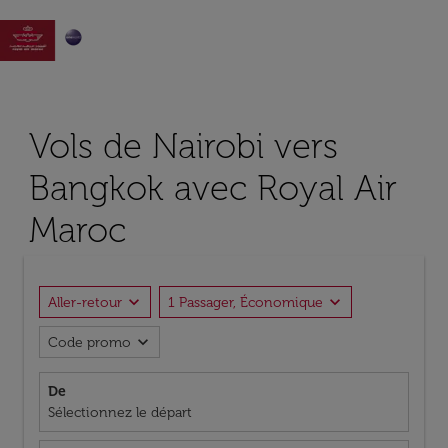

Vols de Nairobi vers
Bangkok avec Royal Air
Maroc
expand_more
expand_more
Aller-retour
1 Passager, Économique
expand_more
Code promo
De
Sélectionnez le départ