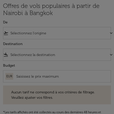
Offres de vols populaires à partir de
Nairobi à Bangkok
De
flight_takeoff
keyboard_arrow_down
Destination
flight_land
keyboard_arrow_down
Budget
EUR
Aucun tarif ne correspond à vos critères de filtrage. Veuillez ajuster v
Aucun tarif ne correspond à vos critères de filtrage.
Veuillez ajuster vos filtres.
*Les tarifs affichés ont été collectés au cours des dernières 48 heures et