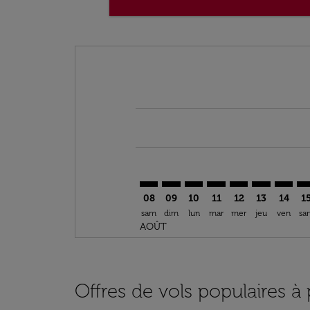
Displaying fares for août-2026
OPO–CLT: cmp-view-offers-discla
OPO–CLT: cmp-view-offers-di
OPO–CLT: cmp-view-offer
OPO–CLT: cmp-view-o
OPO–CLT: cmp-vi
OPO–CLT: c
OPO–CL
OP
08
09
10
11
12
13
14
1
sam
dim
lun
mar
mer
jeu
ven
sa
AOÛT
Offres de vols populaires à 