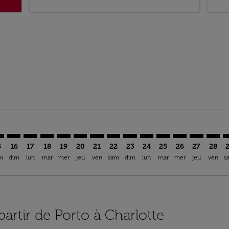
imer. Trouver des offres
sclaimer. Trouver des offres
s-disclaimer. Trouver des offres
ffers-disclaimer. Trouver des offres
ew-offers-disclaimer. Trouver des offres
mp-view-offers-disclaimer. Trouver des offres
T: cmp-view-offers-disclaimer. Trouver des offres
O–CLT: cmp-view-offers-disclaimer. Trouver des offres
OPO–CLT: cmp-view-offers-disclaimer. Trouver des offres
OPO–CLT: cmp-view-offers-disclaimer. Trouver des of
OPO–CLT: cmp-view-offers-disclaimer. Trouver de
OPO–CLT: cmp-view-offers-disclaimer. Trouve
OPO–CLT: cmp-view-offers-disclaimer. Tr
OPO–CLT: cmp-view-offers-disclaimer
OPO–CLT: cmp-view-offers-discl
OPO–CLT: cmp-view-offers-d
OPO–CLT: cmp-view-offe
OPO–CLT: cmp-view-
OPO–CLT: cmp-v
OPO–CLT: 
OPO–C
O
5
16
17
18
19
20
21
22
23
24
25
26
27
28
m
dim
lun
mar
mer
jeu
ven
sam
dim
lun
mar
mer
jeu
ven
s
partir de Porto à Charlotte