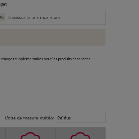
get
UR
t charges supplémentaires pour les produits et services
Weather unit option Celsius Select
keyboard_arrow_down
Unité de mesure météo
:
Celsius