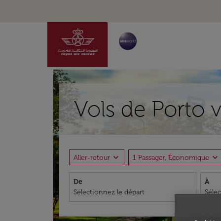
Vols de Porto 
expand_more
expand_more
Aller-retour
1 Passager, Économique
De
À