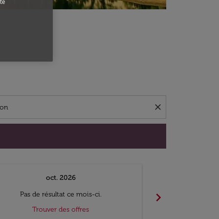
te
close
oct. 2026
n
chevron_right
Pas de résultat ce mois-ci.
Pas de ré
Trouver des offres
Trouv