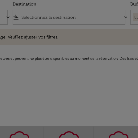
Destination
Bud
keyboard_arrow_down
flight_land
keyboard_arrow_down
E
uillez ajuster vos filtres.
e. Veuillez ajuster vos filtres.
8 heures et peuvent ne plus être disponibles au moment de la réservation. Des frais e