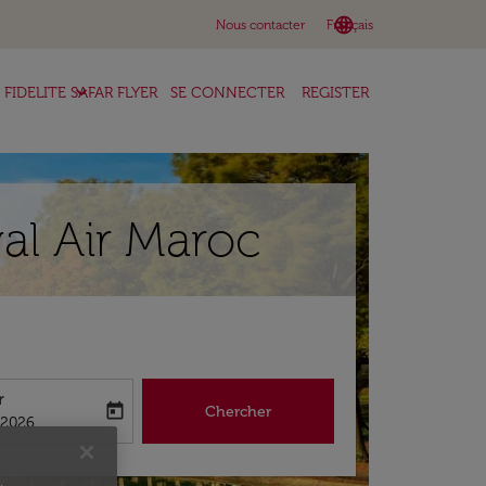
language
keyboard_arrow_down
Nous contacter
Français
keyboard_arrow_down
FIDELITE SAFAR FLYER
SE CONNECTER
REGISTER
al Air Maroc
r
today
Chercher
abel
king-return-date-aria-label
/2026