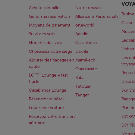
VOY
Acheter un billet
Notre réseau
Busine
Gérer ma réservation
Alliance & Partenariats
Class
Moyens de paiement
oneworld
Mesure
Suivi des vols
Agadir
Les sa
Horaires des vols
Casablanca
Univer
Choisissez votre siège
Dakhla
Les enf
Ajouter des bagages en
Marrakech
voyag
soute
Ouarzazate
Repas 
LOFT (Lounge + fast
Rabat
track)
Divert
Tétouan
Casablanca Lounge
Sky Sh
Tanger
Réservez un hôtel
Bagage
Louer une voiture
Plan d
Réservez votre transfert
SKYRA
aéroport
SKY PR
Notre 