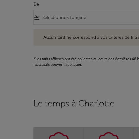
De
flight_takeoff
Aucun tarif ne correspond à vos critères de filtrage. Ve
Aucun tarif ne correspond à vos critères de filtrag
*Les tarifs affichés ont été collectés au cours des dernières 4
facultatifs peuvent appliquer.
Le temps à Charlotte