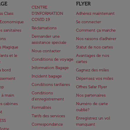
AGE
FLYER
CENTRE
ss Class
D’INFORMATION
Adhérez maintenant
COVID 19
e Economique
Se connecter
Réclamations
s sanitaires
Comment ça marche
Demander une
lons
Nos raisons d'adhérer
assistance spéciale
s Magique
Statut de nos cartes
Nous contacter
ants et le
Avantages de nos
Conditions de voyage
e
cartes
Information Bagage
à bord
Gagnez des miles
Incident bagage
issement
Dépensez vos miles
Conditions tarifaires
op
Offres Safar Flyer
Conditions
 à main
Nos partenaires
d'enregistrement
es cabines
Numéro de carte
Formalités
oublié?
M
Tarifs des services
Enregistrez un vol
ESS
Correspondance
manquant
flotte