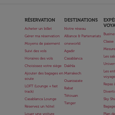
RÉSERVATION
DESTINATIONS
EXPÉ
VOY
Acheter un billet
Notre réseau
Busine
Gérer ma réservation
Alliance & Partenariats
Class
Moyens de paiement
oneworld
Mesure
Suivi des vols
Agadir
Les sa
Horaires des vols
Casablanca
Univer
Choisissez votre siège
Dakhla
Les enf
Ajouter des bagages en
Marrakech
voyag
soute
Ouarzazate
Repas 
LOFT (Lounge + fast
Rabat
track)
Divert
Tétouan
Casablanca Lounge
Sky Sh
Tanger
Réservez un hôtel
Bagage
Louer une voiture
Plan d