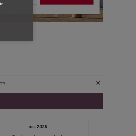
te
close
oct. 2026
n