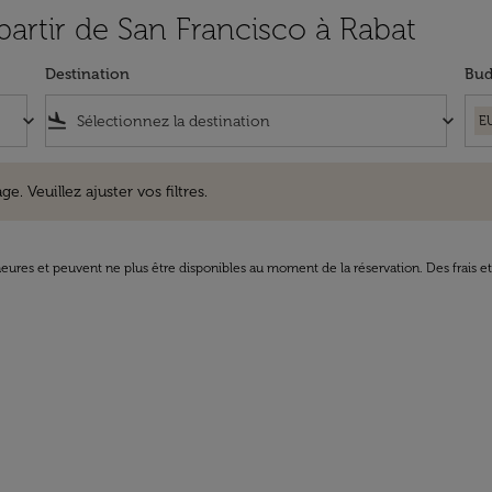
 partir de San Francisco à Rabat
Destination
Bud
keyboard_arrow_down
flight_land
keyboard_arrow_down
E
uillez ajuster vos filtres.
e. Veuillez ajuster vos filtres.
8 heures et peuvent ne plus être disponibles au moment de la réservation. Des frais e