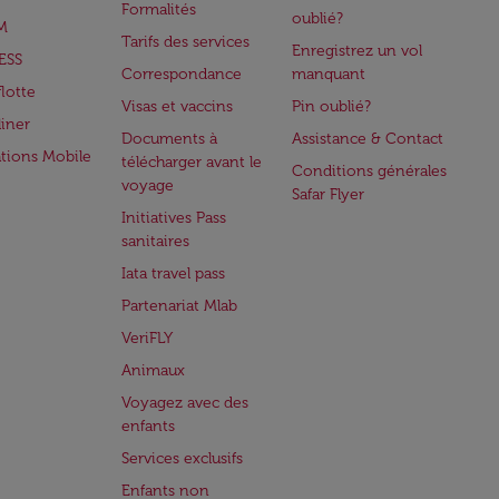
Formalités
oublié?
M
Tarifs des services
Enregistrez un vol
ESS
Correspondance
manquant
flotte
Visas et vaccins
Pin oublié?
iner
Documents à
Assistance & Contact
ations Mobile
télécharger avant le
Conditions générales
voyage
Safar Flyer
Initiatives Pass
sanitaires
Iata travel pass
Partenariat Mlab
VeriFLY
Animaux
Voyagez avec des
enfants
Services exclusifs
Enfants non