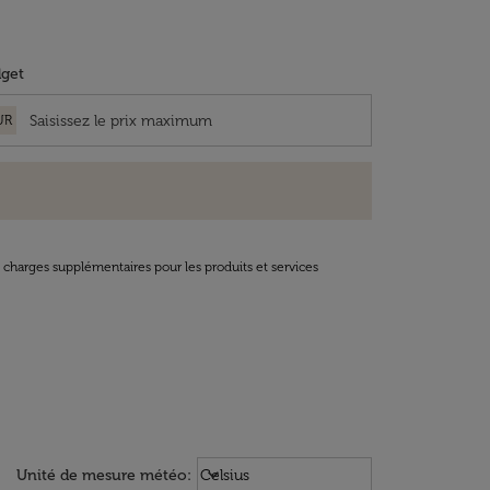
get
UR
t charges supplémentaires pour les produits et services
Weather unit option Celsius Select
keyboard_arrow_down
Unité de mesure météo
:
Celsius