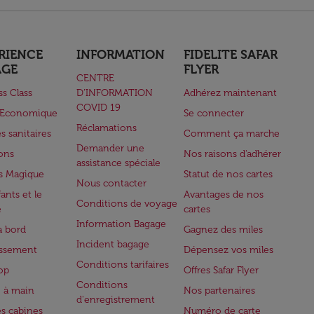
RIENCE
INFORMATION
FIDELITE SAFAR
AGE
FLYER
CENTRE
ss Class
D’INFORMATION
Adhérez maintenant
COVID 19
e Economique
Se connecter
Réclamations
s sanitaires
Comment ça marche
Demander une
lons
Nos raisons d'adhérer
assistance spéciale
s Magique
Statut de nos cartes
Nous contacter
ants et le
Avantages de nos
Conditions de voyage
e
cartes
Information Bagage
à bord
Gagnez des miles
Incident bagage
issement
Dépensez vos miles
Conditions tarifaires
op
Offres Safar Flyer
Conditions
 à main
Nos partenaires
d'enregistrement
es cabines
Numéro de carte