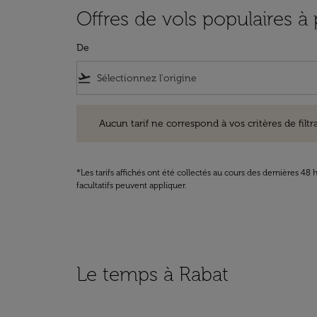
Offres de vols populaires à
De
flight_takeoff
Aucun tarif ne correspond à vos critères de filtrage. Ve
Aucun tarif ne correspond à vos critères de filtrag
*Les tarifs affichés ont été collectés au cours des dernières 4
facultatifs peuvent appliquer.
Le temps à Rabat