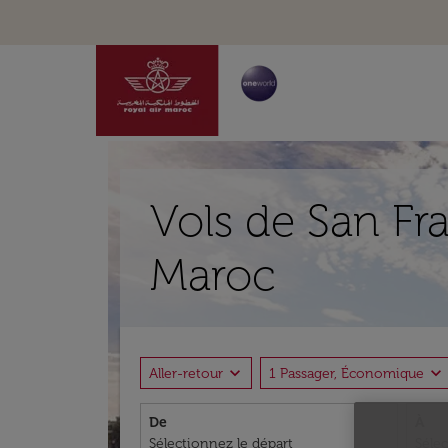
Vols de San Fr
Maroc
expand_more
expand_more
Aller-retour
1 Passager, Économique
De
À