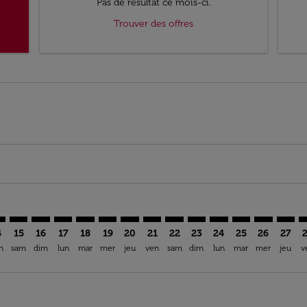
Pas de résultat ce mois-ci.
Trouver des offres
imer. Trouver des offres
sclaimer. Trouver des offres
s-disclaimer. Trouver des offres
ffers-disclaimer. Trouver des offres
ew-offers-disclaimer. Trouver des offres
mp-view-offers-disclaimer. Trouver des offres
A: cmp-view-offers-disclaimer. Trouver des offres
O–RBA: cmp-view-offers-disclaimer. Trouver des offres
SFO–RBA: cmp-view-offers-disclaimer. Trouver des offres
SFO–RBA: cmp-view-offers-disclaimer. Trouver des off
SFO–RBA: cmp-view-offers-disclaimer. Trouver de
SFO–RBA: cmp-view-offers-disclaimer. Trouve
SFO–RBA: cmp-view-offers-disclaimer. Tr
SFO–RBA: cmp-view-offers-disclaimer
SFO–RBA: cmp-view-offers-discla
SFO–RBA: cmp-view-offers-d
SFO–RBA: cmp-view-offe
SFO–RBA: cmp-view-
SFO–RBA: cmp-v
SFO–RBA: c
SFO–R
S
4
15
16
17
18
19
20
21
22
23
24
25
26
27
n
sam
dim
lun
mar
mer
jeu
ven
sam
dim
lun
mar
mer
jeu
v