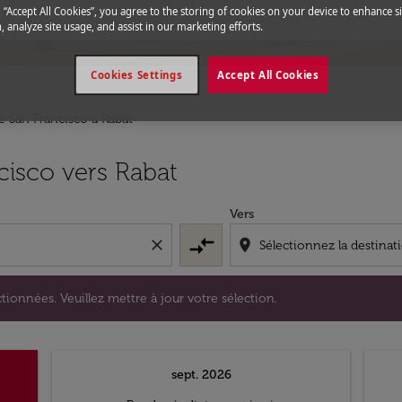
g “Accept All Cookies”, you agree to the storing of cookies on your device to enhance si
, analyze site usage, and assist in our marketing efforts.
Cookies Settings
Accept All Cookies
e San Francisco a Rabat
s sélectionnées. Veuillez mettre à jour votre sélection.
cisco vers Rabat
Vers
compare_arrows
close
location_on
tionnées. Veuillez mettre à jour votre sélection.
sept. 2026