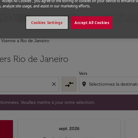
g “Accept All Cookies”, you agree to the storing of cookies on your device to enhance si
, analyze site usage, and assist in our marketing efforts.
Cookies Settings
Accept All Cookies
e Vienne a Rio de Janeiro
s sélectionnées. Veuillez mettre à jour votre sélection.
ers Rio de Janeiro
Vers
compare_arrows
close
location_on
tionnées. Veuillez mettre à jour votre sélection.
sept. 2026