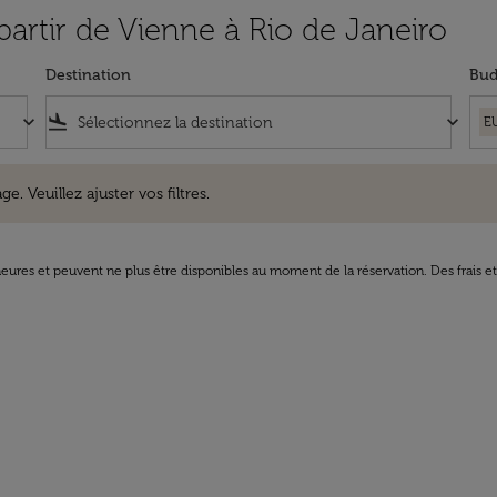
 partir de Vienne à Rio de Janeiro
Destination
Bud
keyboard_arrow_down
flight_land
keyboard_arrow_down
E
uillez ajuster vos filtres.
e. Veuillez ajuster vos filtres.
8 heures et peuvent ne plus être disponibles au moment de la réservation. Des frais e