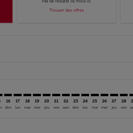
Pas de résultat ce mois-ci.
Trouver des offres
mer. Trouver des offres
claimer. Trouver des offres
s-disclaimer. Trouver des offres
ffers-disclaimer. Trouver des offres
ew-offers-disclaimer. Trouver des offres
p-view-offers-disclaimer. Trouver des offres
G: cmp-view-offers-disclaimer. Trouver des offres
E–GIG: cmp-view-offers-disclaimer. Trouver des offres
VIE–GIG: cmp-view-offers-disclaimer. Trouver des offres
VIE–GIG: cmp-view-offers-disclaimer. Trouver des off
VIE–GIG: cmp-view-offers-disclaimer. Trouver des
VIE–GIG: cmp-view-offers-disclaimer. Trouver
VIE–GIG: cmp-view-offers-disclaimer. Tro
VIE–GIG: cmp-view-offers-disclaimer
VIE–GIG: cmp-view-offers-discla
VIE–GIG: cmp-view-offers-di
VIE–GIG: cmp-view-offer
VIE–GIG: cmp-view-
VIE–GIG: cmp-v
VIE–GIG: c
VIE–G
V
5
16
17
18
19
20
21
22
23
24
25
26
27
28
m
dim
lun
mar
mer
jeu
ven
sam
dim
lun
mar
mer
jeu
ven
s