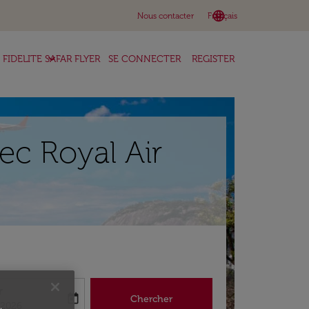
language
keyboard_arrow_down
Nous contacter
Français
keyboard_arrow_down
FIDELITE SAFAR FLYER
SE CONNECTER
REGISTER
ec Royal Air
r
today
Chercher
abel
king-return-date-aria-label
/2026