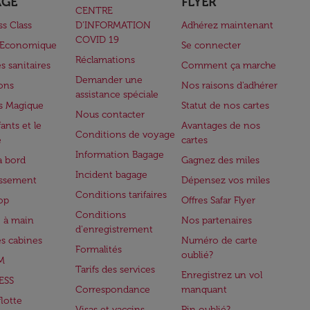
AGE
FLYER
CENTRE
ss Class
D’INFORMATION
Adhérez maintenant
COVID 19
e Economique
Se connecter
Réclamations
s sanitaires
Comment ça marche
Demander une
lons
Nos raisons d'adhérer
assistance spéciale
s Magique
Statut de nos cartes
Nous contacter
ants et le
Avantages de nos
Conditions de voyage
e
cartes
Information Bagage
à bord
Gagnez des miles
Incident bagage
issement
Dépensez vos miles
Conditions tarifaires
op
Offres Safar Flyer
Conditions
 à main
Nos partenaires
d'enregistrement
es cabines
Numéro de carte
Formalités
oublié?
M
Tarifs des services
Enregistrez un vol
ESS
Correspondance
manquant
flotte
Visas et vaccins
Pin oublié?