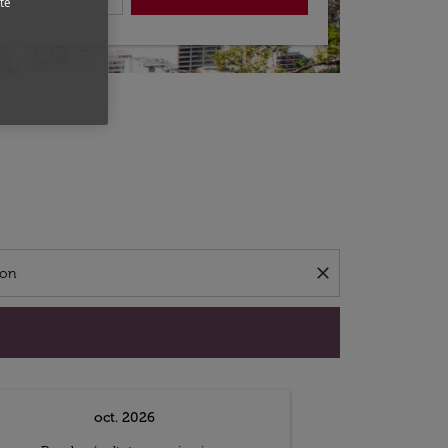
te
close
oct. 2026
n