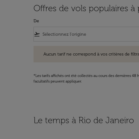
Offres de vols populaires à
De
flight_takeoff
Aucun tarif ne correspond à vos critères de filtrage. Ve
Aucun tarif ne correspond à vos critères de filtrag
*Les tarifs affichés ont été collectés au cours des dernières 4
facultatifs peuvent appliquer.
Le temps à Rio de Janeiro