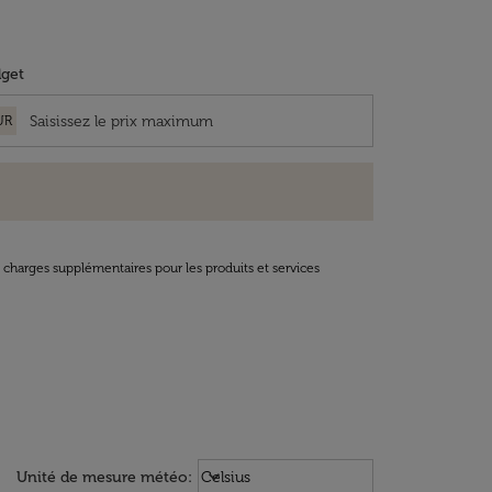
get
UR
t charges supplémentaires pour les produits et services
Weather unit option Celsius Select
keyboard_arrow_down
Unité de mesure météo
:
Celsius