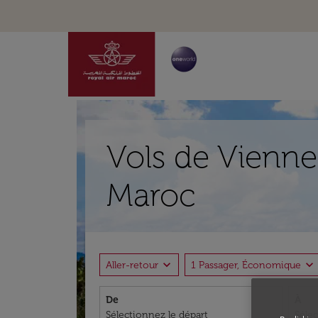
Vols de Vienne
Maroc
expand_more
expand_more
Aller-retour
1 Passager, Économique
De
À