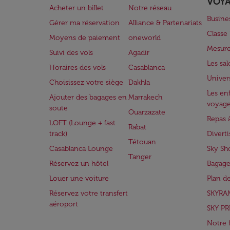
VOY
Acheter un billet
Notre réseau
Busine
Gérer ma réservation
Alliance & Partenariats
Class
Moyens de paiement
oneworld
Mesure
Suivi des vols
Agadir
Les sa
Horaires des vols
Casablanca
Univer
Choisissez votre siège
Dakhla
Les enf
Ajouter des bagages en
Marrakech
voyag
soute
Ouarzazate
Repas 
LOFT (Lounge + fast
Rabat
track)
Divert
Tétouan
Casablanca Lounge
Sky Sh
Tanger
Réservez un hôtel
Bagage
Louer une voiture
Plan d
Réservez votre transfert
SKYRA
aéroport
SKY PR
Notre 