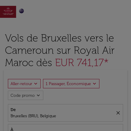

Vols de Bruxelles vers le
Cameroun sur Royal Air
Maroc dès
EUR 741,17*
expand_more
expand_more
Aller-retour
1 Passager, Économique
expand_more
Code promo
De
close
Bruxelles (BRU), Belgique
À