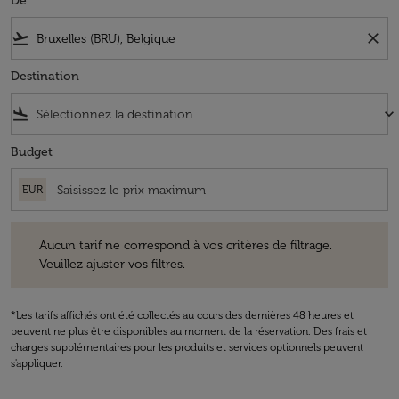
De
flight_takeoff
close
Destination
flight_land
keyboard_arrow_down
Budget
EUR
Aucun tarif ne correspond à vos critères de filtrage. Veuillez ajuster v
Aucun tarif ne correspond à vos critères de filtrage.
Veuillez ajuster vos filtres.
*Les tarifs affichés ont été collectés au cours des dernières 48 heures et
peuvent ne plus être disponibles au moment de la réservation. Des frais et
charges supplémentaires pour les produits et services optionnels peuvent
s'appliquer.