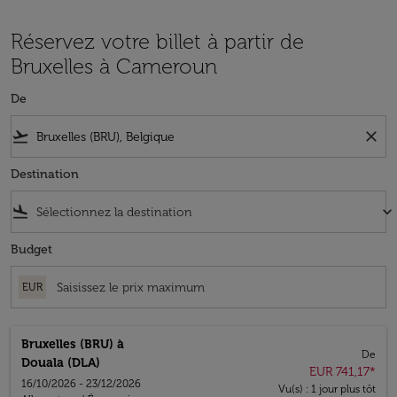
Réservez votre billet à partir de
Bruxelles à Cameroun
De
flight_takeoff
close
Destination
flight_land
keyboard_arrow_down
Budget
EUR
Bruxelles (BRU)
à
De
Douala (DLA)
EUR 741,17
*
16/10/2026 - 23/12/2026
Vu(s) : 1 jour plus tôt