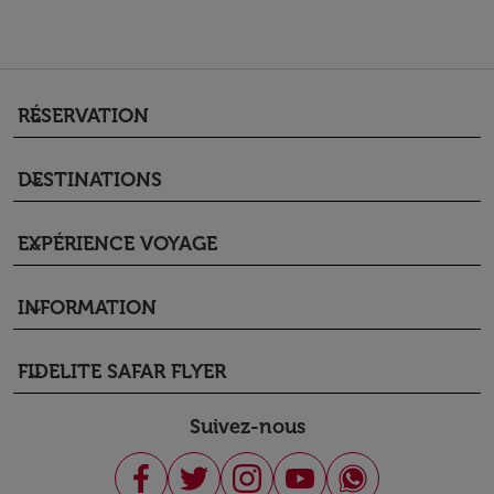
RÉSERVATION
keyboard_arrow_down
DESTINATIONS
keyboard_arrow_down
EXPÉRIENCE VOYAGE
keyboard_arrow_down
INFORMATION
keyboard_arrow_down
FIDELITE SAFAR FLYER
keyboard_arrow_down
Suivez-nous