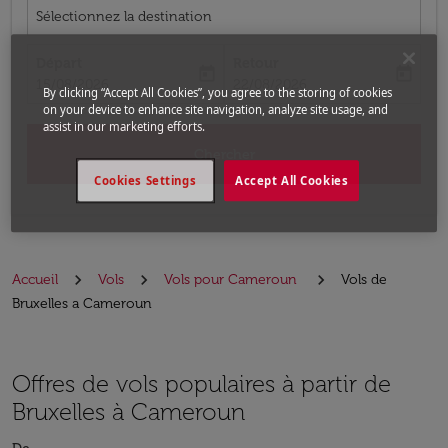
Sélectionnez la destination
Départ
Retour
today
today
fc-booking-departure-date-aria-label
fc-booking-return-date-aria-label
15/08/2026
22/08/2026
By clicking “Accept All Cookies”, you agree to the storing of cookies
on your device to enhance site navigation, analyze site usage, and
assist in our marketing efforts.
Chercher
Cookies Settings
Accept All Cookies
Accueil
Vols
Vols pour Cameroun
Vols de
Bruxelles a Cameroun
Offres de vols populaires à partir de
Bruxelles à Cameroun