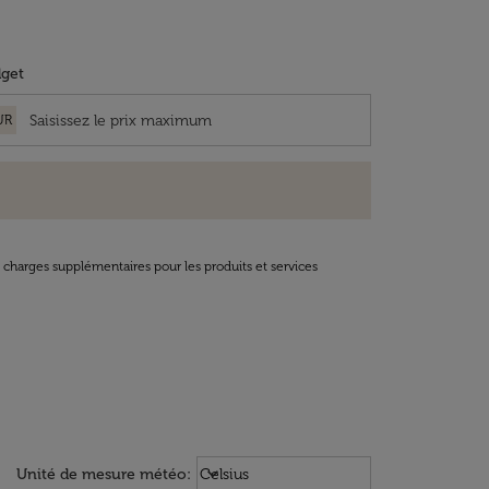
get
UR
t charges supplémentaires pour les produits et services
Weather unit option Celsius Select
keyboard_arrow_down
Unité de mesure météo
:
Celsius