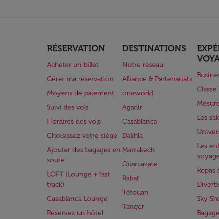
RÉSERVATION
DESTINATIONS
EXPÉ
VOY
Acheter un billet
Notre réseau
Busine
Gérer ma réservation
Alliance & Partenariats
Class
Moyens de paiement
oneworld
Mesure
Suivi des vols
Agadir
Les sa
Horaires des vols
Casablanca
Univer
Choisissez votre siège
Dakhla
Les enf
Ajouter des bagages en
Marrakech
voyag
soute
Ouarzazate
Repas 
LOFT (Lounge + fast
Rabat
track)
Divert
Tétouan
Casablanca Lounge
Sky Sh
Tanger
Réservez un hôtel
Bagage