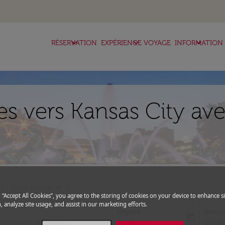
keyboard_arrow_down
keyboard_arrow_down
keyboard_arrow_down
RÉSERVATION
EXPÉRIENCE VOYAGE
INFORMATION
es vers Kansas City ave
expand_more
Code promo
g “Accept All Cookies”, you agree to the storing of cookies on your device to enhance si
, analyze site usage, and assist in our marketing efforts.
Départ
Retou
today
fc-booking-departure-date-aria-l
fc-boo
15/08/2026
22/08