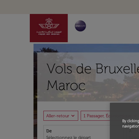
Vols de Bruxell
Maroc
expand_more
expand_more
Aller-retour
1 Passager, Économique
By clickin
navigation
De
À