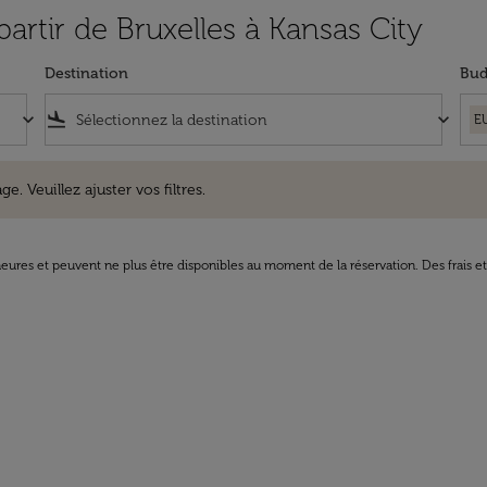
partir de Bruxelles à Kansas City
Destination
Bud
keyboard_arrow_down
flight_land
keyboard_arrow_down
E
uillez ajuster vos filtres.
e. Veuillez ajuster vos filtres.
8 heures et peuvent ne plus être disponibles au moment de la réservation. Des frais e