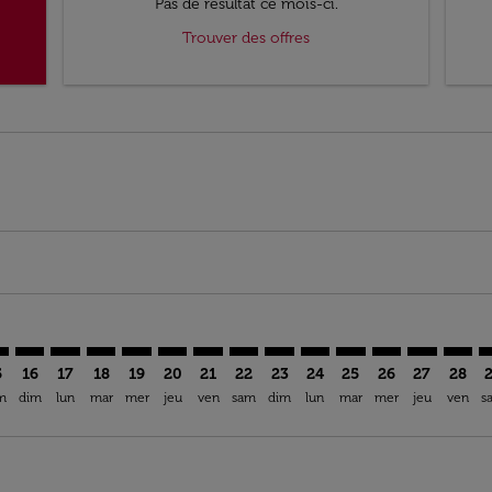
Pas de résultat ce mois-ci.
Trouver des offres
imer. Trouver des offres
sclaimer. Trouver des offres
s-disclaimer. Trouver des offres
ffers-disclaimer. Trouver des offres
ew-offers-disclaimer. Trouver des offres
mp-view-offers-disclaimer. Trouver des offres
I: cmp-view-offers-disclaimer. Trouver des offres
U–MCI: cmp-view-offers-disclaimer. Trouver des offres
BRU–MCI: cmp-view-offers-disclaimer. Trouver des offres
BRU–MCI: cmp-view-offers-disclaimer. Trouver des of
BRU–MCI: cmp-view-offers-disclaimer. Trouver de
BRU–MCI: cmp-view-offers-disclaimer. Trouve
BRU–MCI: cmp-view-offers-disclaimer. Tr
BRU–MCI: cmp-view-offers-disclaimer
BRU–MCI: cmp-view-offers-discl
BRU–MCI: cmp-view-offers-d
BRU–MCI: cmp-view-offe
BRU–MCI: cmp-view-
BRU–MCI: cmp-v
BRU–MCI: c
BRU–M
B
5
16
17
18
19
20
21
22
23
24
25
26
27
28
m
dim
lun
mar
mer
jeu
ven
sam
dim
lun
mar
mer
jeu
ven
s