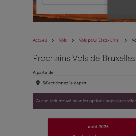
Accueil
Vols
Vols pour États-Unis
Vo
Aucun tarif trouvé pour les options populaire
Prochains Vols de Bruxelles
À partir de
location_on
Aucun tarif trouvé pour les options populaires sélec
août 2026