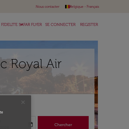
keyboard_arrow_down
Nous contacter
Belgique
-
Français
keyboard_arrow_down
FIDELITE SAFAR FLYER
SE CONNECTER
REGISTER
c Royal Air
te
r
today
Chercher
abel
king-return-date-aria-label
/2026