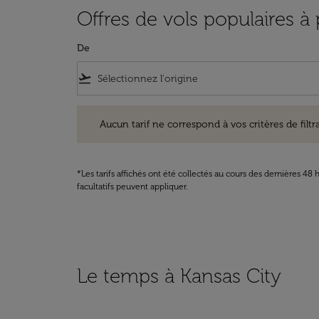
Offres de vols populaires à 
De
flight_takeoff
Aucun tarif ne correspond à vos critères de filtrage. Ve
Aucun tarif ne correspond à vos critères de filtrag
*Les tarifs affichés ont été collectés au cours des dernières 4
facultatifs peuvent appliquer.
Le temps à Kansas City