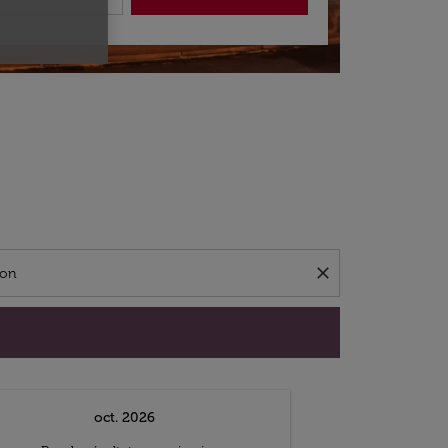
close
oct. 2026
n