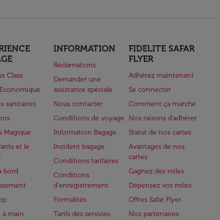
RIENCE
INFORMATION
FIDELITE SAFAR
AGE
FLYER
Réclamations
ss Class
Adhérez maintenant
Demander une
e Economique
assistance spéciale
Se connecter
s sanitaires
Nous contacter
Comment ça marche
lons
Conditions de voyage
Nos raisons d'adhérer
s Magique
Information Bagage
Statut de nos cartes
ants et le
Incident bagage
Avantages de nos
e
cartes
Conditions tarifaires
à bord
Gagnez des miles
Conditions
issement
d'enregistrement
Dépensez vos miles
op
Formalités
Offres Safar Flyer
 à main
Tarifs des services
Nos partenaires