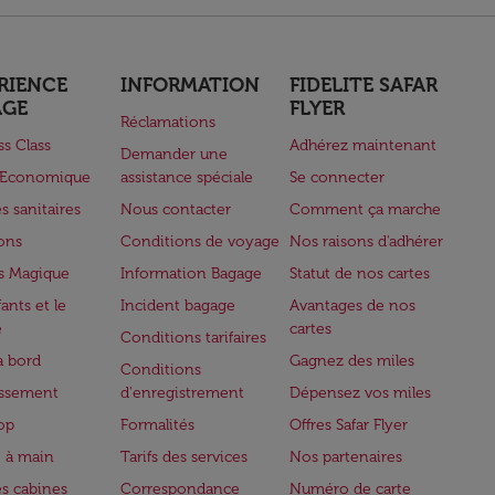
RIENCE
INFORMATION
FIDELITE SAFAR
AGE
FLYER
Réclamations
ss Class
Adhérez maintenant
Demander une
e Economique
assistance spéciale
Se connecter
s sanitaires
Nous contacter
Comment ça marche
lons
Conditions de voyage
Nos raisons d'adhérer
s Magique
Information Bagage
Statut de nos cartes
ants et le
Incident bagage
Avantages de nos
e
cartes
Conditions tarifaires
à bord
Gagnez des miles
Conditions
issement
d'enregistrement
Dépensez vos miles
op
Formalités
Offres Safar Flyer
 à main
Tarifs des services
Nos partenaires
es cabines
Correspondance
Numéro de carte