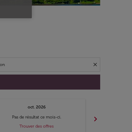
close
oct. 2026
n
chevron_right
Pas de résultat ce mois-ci.
Pas de ré
Trouver des offres
Trouv