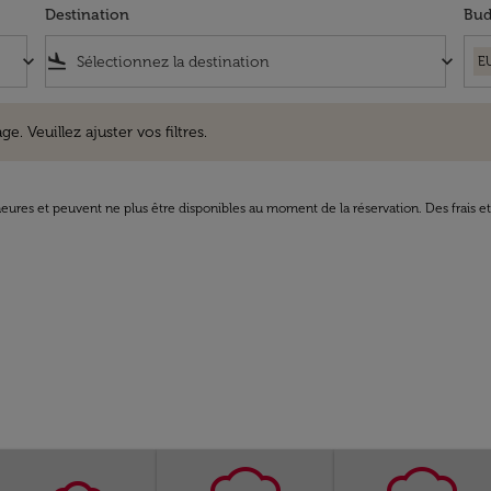
Destination
Bud
keyboard_arrow_down
flight_land
keyboard_arrow_down
E
uillez ajuster vos filtres.
e. Veuillez ajuster vos filtres.
8 heures et peuvent ne plus être disponibles au moment de la réservation. Des frais e