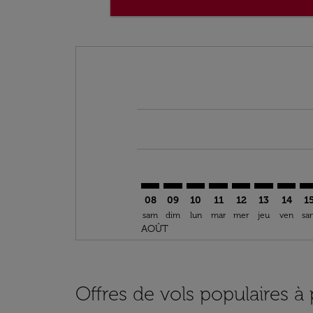
Displaying fares for août-2026
BRU–STL: cmp-view-offers-disclai
BRU–STL: cmp-view-offers-di
BRU–STL: cmp-view-offer
BRU–STL: cmp-view-o
BRU–STL: cmp-vi
BRU–STL: c
BRU–ST
BR
08
09
10
11
12
13
14
1
sam
dim
lun
mar
mer
jeu
ven
sa
AOÛT
Offres de vols populaires à p