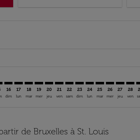
mer. Trouver des offres
sclaimer. Trouver des offres
s-disclaimer. Trouver des offres
ffers-disclaimer. Trouver des offres
ew-offers-disclaimer. Trouver des offres
mp-view-offers-disclaimer. Trouver des offres
L: cmp-view-offers-disclaimer. Trouver des offres
U–STL: cmp-view-offers-disclaimer. Trouver des offres
BRU–STL: cmp-view-offers-disclaimer. Trouver des offres
BRU–STL: cmp-view-offers-disclaimer. Trouver des off
BRU–STL: cmp-view-offers-disclaimer. Trouver des
BRU–STL: cmp-view-offers-disclaimer. Trouve
BRU–STL: cmp-view-offers-disclaimer. Tr
BRU–STL: cmp-view-offers-disclaimer
BRU–STL: cmp-view-offers-discla
BRU–STL: cmp-view-offers-di
BRU–STL: cmp-view-offe
BRU–STL: cmp-view-
BRU–STL: cmp-v
BRU–STL: c
BRU–S
B
5
16
17
18
19
20
21
22
23
24
25
26
27
28
m
dim
lun
mar
mer
jeu
ven
sam
dim
lun
mar
mer
jeu
ven
s
artir de Bruxelles à St. Louis