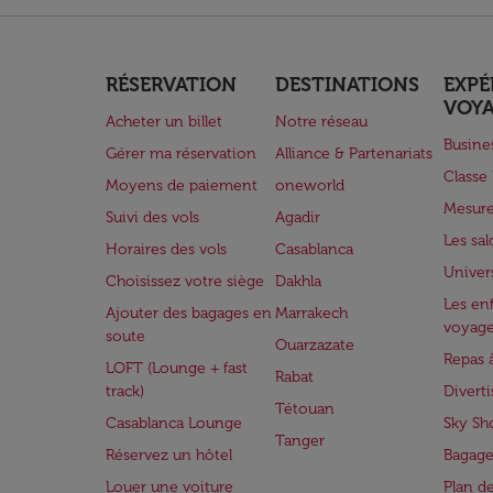
RÉSERVATION
DESTINATIONS
EXPÉ
VOY
Acheter un billet
Notre réseau
Busine
Gérer ma réservation
Alliance & Partenariats
Class
Moyens de paiement
oneworld
Mesure
Suivi des vols
Agadir
Les sa
Horaires des vols
Casablanca
Univer
Choisissez votre siège
Dakhla
Les enf
Ajouter des bagages en
Marrakech
voyag
soute
Ouarzazate
Repas 
LOFT (Lounge + fast
Rabat
track)
Divert
Tétouan
Casablanca Lounge
Sky Sh
Tanger
Réservez un hôtel
Bagage
Louer une voiture
Plan d