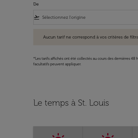
De
flight_takeoff
Aucun tarif ne correspond à vos critères de filtrage. Ve
Aucun tarif ne correspond à vos critères de filtrag
*Les tarifs affichés ont été collectés au cours des dernières 4
facultatifs peuvent appliquer.
Le temps à St. Louis