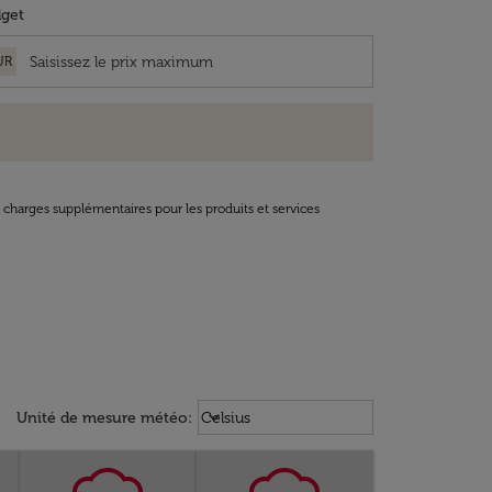
get
UR
t charges supplémentaires pour les produits et services
Weather unit option Celsius Select
keyboard_arrow_down
Unité de mesure météo
:
Celsius