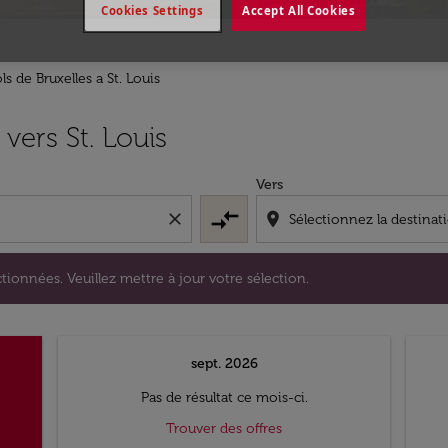
Cookies Settings
Accept All Cookies
ls de Bruxelles a St. Louis
s sélectionnées. Veuillez mettre à jour votre sélection.
vers St. Louis
Vers
compare_arrows
close
location_on
tionnées. Veuillez mettre à jour votre sélection.
sept. 2026
Pas de résultat ce mois-ci.
Trouver des offres