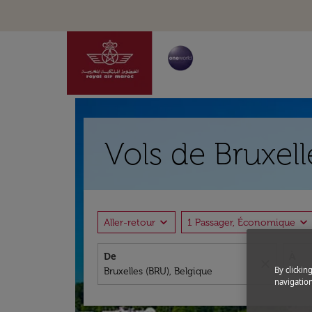
Vols de Bruxell
expand_more
expand_more
Aller-retour
1 Passager, Économique
De
À
close
By clickin
navigation