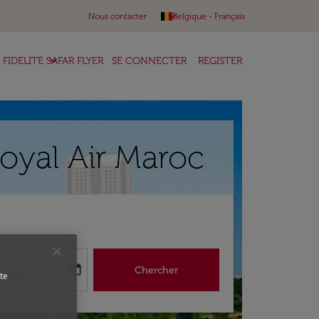
keyboard_arrow_down
Nous contacter
Belgique
-
Français
keyboard_arrow_down
FIDELITE SAFAR FLYER
SE CONNECTER
REGISTER
Royal Air Maroc
r
today
Chercher
abel
king-return-date-aria-label
te
/2026