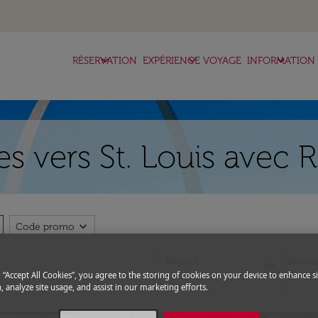
keyboard_arrow_down
keyboard_arrow_down
keyboard_arrow_down
RÉSERVATION
EXPÉRIENCE VOYAGE
INFORMATION
es vers St. Louis avec 
expand_more
Code promo
Départ
Retou
today
fc-booking-departure-date-aria-l
fc-boo
g “Accept All Cookies”, you agree to the storing of cookies on your device to enhance si
15/08/2026
22/08
, analyze site usage, and assist in our marketing efforts.