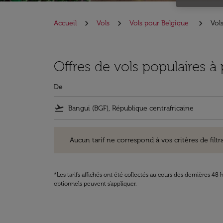
Accueil
Vols
Vols pour Belgique
Vol
Offres de vols populaires à
De
flight_takeoff
Aucun tarif ne correspond à vos critères de filtrage. Ve
Aucun tarif ne correspond à vos critères de filtrag
*Les tarifs affichés ont été collectés au cours des dernières 4
optionnels peuvent s'appliquer.