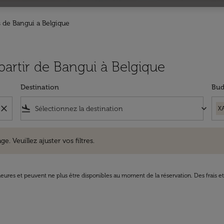
s de Bangui a Belgique
 partir de Bangui à Belgique
Destination
Bud
close
flight_land
keyboard_arrow_down
X
uillez ajuster vos filtres.
e. Veuillez ajuster vos filtres.
8 heures et peuvent ne plus être disponibles au moment de la réservation. Des frais e