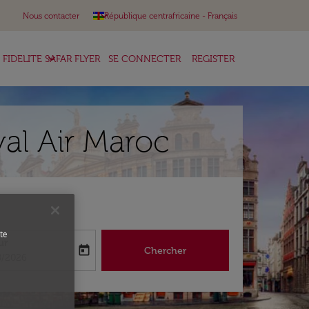
keyboard_arrow_down
Nous contacter
République centrafricaine
-
Français
keyboard_arrow_down
FIDELITE SAFAR FLYER
SE CONNECTER
REGISTER
yal Air Maroc
te
ur
today
Chercher
abel
oking-return-date-aria-label
8/2026