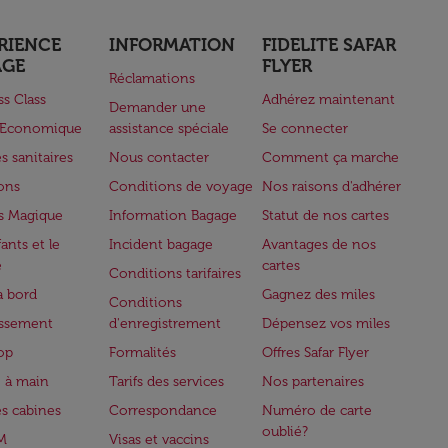
RIENCE
INFORMATION
FIDELITE SAFAR
AGE
FLYER
Réclamations
ss Class
Adhérez maintenant
Demander une
e Economique
assistance spéciale
Se connecter
s sanitaires
Nous contacter
Comment ça marche
lons
Conditions de voyage
Nos raisons d'adhérer
s Magique
Information Bagage
Statut de nos cartes
ants et le
Incident bagage
Avantages de nos
e
cartes
Conditions tarifaires
à bord
Gagnez des miles
Conditions
issement
d'enregistrement
Dépensez vos miles
op
Formalités
Offres Safar Flyer
 à main
Tarifs des services
Nos partenaires
es cabines
Correspondance
Numéro de carte
oublié?
M
Visas et vaccins