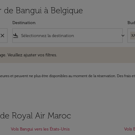
ir de Bangui à Belgique
Destination
Bud
close
flight_land
keyboard_arrow_down
X
uillez ajuster vos filtres.
e. Veuillez ajuster vos filtres.
8 heures et peuvent ne plus être disponibles au moment de la réservation. Des frais e
s de Royal Air Maroc
Vols Bangui vers les États-Unis
Vols 