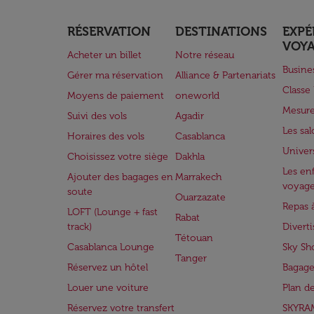
RÉSERVATION
DESTINATIONS
EXPÉ
VOY
Acheter un billet
Notre réseau
Busine
Gérer ma réservation
Alliance & Partenariats
Class
Moyens de paiement
oneworld
Mesure
Suivi des vols
Agadir
Les sa
Horaires des vols
Casablanca
Univer
Choisissez votre siège
Dakhla
Les enf
Ajouter des bagages en
Marrakech
voyag
soute
Ouarzazate
Repas 
LOFT (Lounge + fast
Rabat
track)
Divert
Tétouan
Casablanca Lounge
Sky Sh
Tanger
Réservez un hôtel
Bagage
Louer une voiture
Plan d
Réservez votre transfert
SKYRA