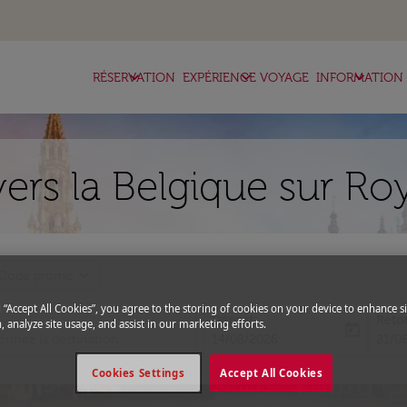
keyboard_arrow_down
keyboard_arrow_down
keyboard_arrow_down
RÉSERVATION
EXPÉRIENCE VOYAGE
INFORMATION
ers la Belgique sur Ro
expand_more
Code promo
g “Accept All Cookies”, you agree to the storing of cookies on your device to enhance si
Départ
Reto
, analyze site usage, and assist in our marketing efforts.
today
fc-booking-departure-date-aria-l
fc-bo
14/08/2026
21/0
Cookies Settings
Accept All Cookies