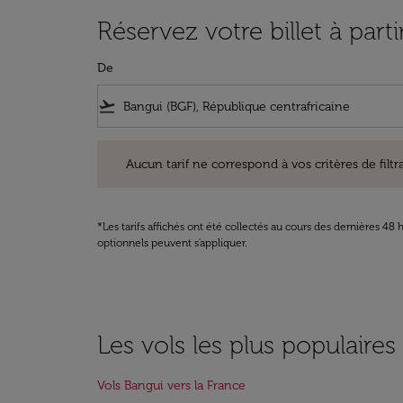
Réservez votre billet à part
De
flight_takeoff
Aucun tarif ne correspond à vos critères de filtrage. Ve
Aucun tarif ne correspond à vos critères de filtrag
*Les tarifs affichés ont été collectés au cours des dernières 4
optionnels peuvent s'appliquer.
Les vols les plus populaire
Vols Bangui vers la France