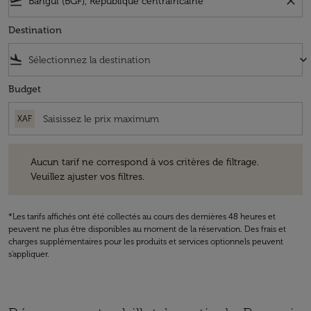
flight_takeoff
close
Destination
flight_land
keyboard_arrow_down
Budget
XAF
Aucun tarif ne correspond à vos critères de filtrage. Veuillez ajuster v
Aucun tarif ne correspond à vos critères de filtrage.
Veuillez ajuster vos filtres.
*Les tarifs affichés ont été collectés au cours des dernières 48 heures et
peuvent ne plus être disponibles au moment de la réservation. Des frais et
charges supplémentaires pour les produits et services optionnels peuvent
s'appliquer.