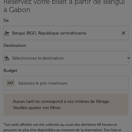
Réservez votre billet à partir de Bangui
à Gabon
De
flight_takeoff
close
Destination
flight_land
keyboard_arrow_down
Budget
XAF
Aucun tarif ne correspond à vos critères de filtrage. Veuillez ajuster v
Aucun tarif ne correspond à vos critères de filtrage.
Veuillez ajuster vos filtres.
*Les tarifs affichés ont été collectés au cours des dernières 48 heures et
peuvent ne plus être disponibles au moment de la réservation. Des frais et