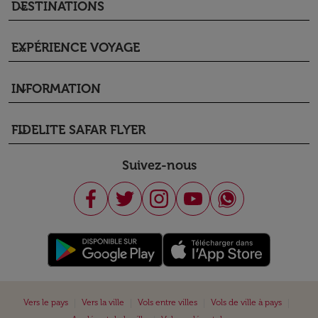
DESTINATIONS
keyboard_arrow_down
EXPÉRIENCE VOYAGE
keyboard_arrow_down
INFORMATION
keyboard_arrow_down
FIDELITE SAFAR FLYER
keyboard_arrow_down
Suivez-nous
|
|
|
|
Vers le pays
Vers la ville
Vols entre villes
Vols de ville à pays