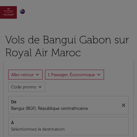

Vols de Bangui Gabon sur
Royal Air Maroc
expand_more
expand_more
Aller-retour
1 Passager, Économique
expand_more
Code promo
De
close
Bangui (BGF), République centrafricaine
À
Sélectionnez la destination