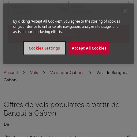
Départ
Retour
today
today
fc-booking-departure-date-aria-label
fc-booking-return-date-aria-label
15/08/2026
22/08/2026
By clicking “Accept All Cookies”, you agree to the storing of cookies
on your device to enhance site navigation, analyze site usage, and
assist in our marketing efforts.
Chercher
Cookies Settings
Accept All Cookies
Accueil
Vols
Vols pour Gabon
Vols de Bangui a
Gabon
Offres de vols populaires à partir de
Bangui à Gabon
De