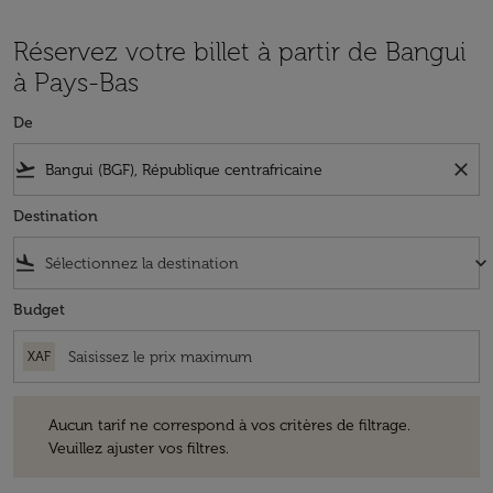
Réservez votre billet à partir de Bangui
à Pays-Bas
De
flight_takeoff
close
Destination
flight_land
keyboard_arrow_down
Budget
XAF
Aucun tarif ne correspond à vos critères de filtrage. Veuillez ajuster v
Aucun tarif ne correspond à vos critères de filtrage.
Veuillez ajuster vos filtres.