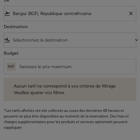
De
flight_takeoff
close
Destination
flight_land
keyboard_arrow_down
Budget
XAF
Aucun tarif ne correspond à vos critères de filtrage. Veuillez ajuster v
Aucun tarif ne correspond à vos critères de filtrage.
Veuillez ajuster vos filtres.
*Les tarifs affichés ont été collectés au cours des dernières 48 heures et
peuvent ne plus être disponibles au moment de la réservation. Des frais et
charges supplémentaires pour les produits et services optionnels peuvent
s'appliquer.