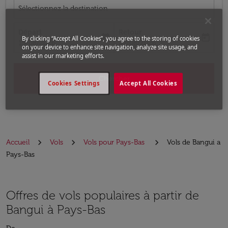
Sélectionnez la destination
Départ
Retour
today
today
By clicking “Accept All Cookies”, you agree to the storing of cookies
fc-booking-departure-date-aria-label
fc-booking-return-date-aria-label
15/08/2026
22/08/2026
on your device to enhance site navigation, analyze site usage, and
assist in our marketing efforts.
Chercher
Cookies Settings
Accept All Cookies
Accueil
Vols
Vols pour Pays-Bas
Vols de Bangui a
Pays-Bas
Offres de vols populaires à partir de
Bangui à Pays-Bas