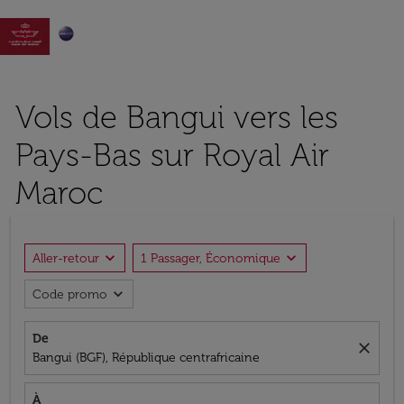

Vols de Bangui vers les
Pays-Bas sur Royal Air
Maroc
expand_more
expand_more
Aller-retour
1 Passager, Économique
expand_more
Code promo
De
close
Bangui (BGF), République centrafricaine
À