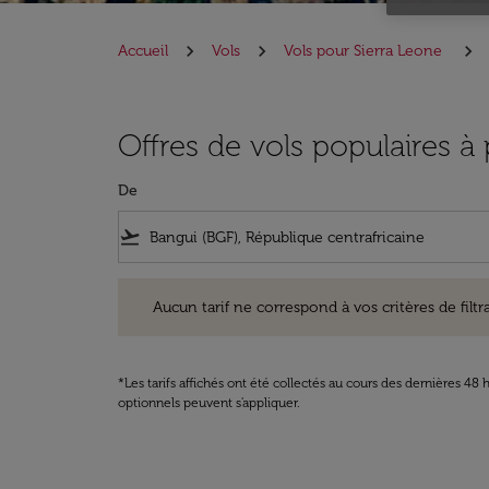
Accueil
Vols
Vols pour Sierra Leone
Offres de vols populaires à
De
flight_takeoff
Aucun tarif ne correspond à vos critères de filtrage. Ve
Aucun tarif ne correspond à vos critères de filtrag
*Les tarifs affichés ont été collectés au cours des dernières 4
optionnels peuvent s'appliquer.