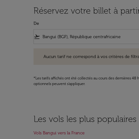
Réservez votre billet à part
De
flight_takeoff
Aucun tarif ne correspond à vos critères de filtrage. Ve
Aucun tarif ne correspond à vos critères de filtrag
*Les tarifs affichés ont été collectés au cours des dernières 4
optionnels peuvent s'appliquer.
Les vols les plus populaire
Vols Bangui vers la France