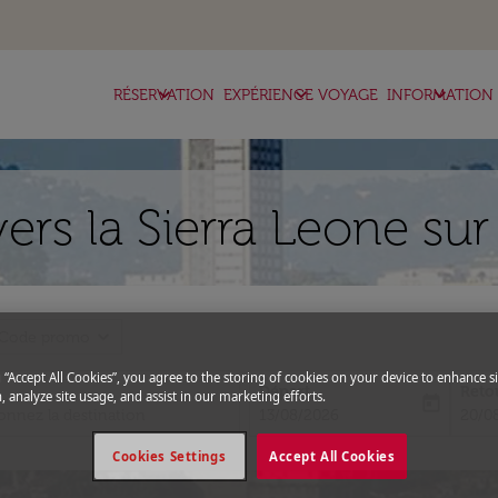
keyboard_arrow_down
keyboard_arrow_down
keyboard_arrow_down
RÉSERVATION
EXPÉRIENCE VOYAGE
INFORMATION
ers la Sierra Leone su
expand_more
Code promo
g “Accept All Cookies”, you agree to the storing of cookies on your device to enhance si
Départ
Reto
, analyze site usage, and assist in our marketing efforts.
today
fc-booking-departure-date-aria-l
fc-bo
13/08/2026
20/0
Cookies Settings
Accept All Cookies