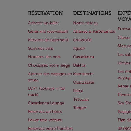
RÉSERVATION
DESTINATIONS
EXPÉ
VOY
Acheter un billet
Notre réseau
Busine
Gérer ma réservation
Alliance & Partenariats
Class
Moyens de paiement
oneworld
Mesure
Suivi des vols
Agadir
Les sa
Horaires des vols
Casablanca
Univer
Choisissez votre siège
Dakhla
Les enf
Ajouter des bagages en
Marrakech
voyag
soute
Ouarzazate
Repas 
LOFT (Lounge + fast
Rabat
track)
Divert
Tétouan
Casablanca Lounge
Sky Sh
Tanger
Réservez un hôtel
Bagage
Louer une voiture
Plan d
Réservez votre transfert
SKYRA