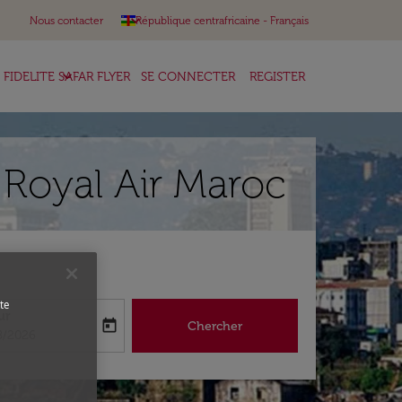
keyboard_arrow_down
Nous contacter
République centrafricaine
-
Français
keyboard_arrow_down
FIDELITE SAFAR FLYER
SE CONNECTER
REGISTER
r Royal Air Maroc
te
ur
today
Chercher
abel
oking-return-date-aria-label
8/2026