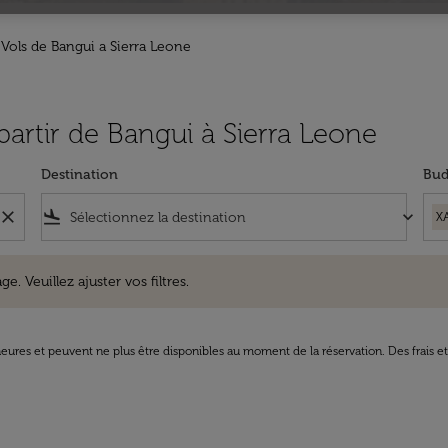
Vols de Bangui a Sierra Leone
 partir de Bangui à Sierra Leone
Destination
Bud
close
flight_land
keyboard_arrow_down
X
uillez ajuster vos filtres.
e. Veuillez ajuster vos filtres.
8 heures et peuvent ne plus être disponibles au moment de la réservation. Des frais e