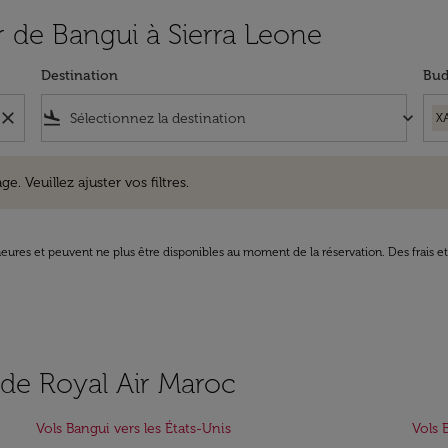
ir de Bangui à Sierra Leone
Destination
Bud
close
flight_land
keyboard_arrow_down
X
uillez ajuster vos filtres.
e. Veuillez ajuster vos filtres.
8 heures et peuvent ne plus être disponibles au moment de la réservation. Des frais e
s de Royal Air Maroc
Vols Bangui vers les États-Unis
Vols 