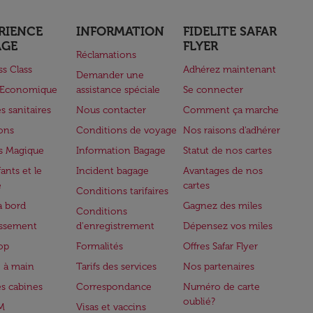
RIENCE
INFORMATION
FIDELITE SAFAR
AGE
FLYER
Réclamations
ss Class
Adhérez maintenant
Demander une
e Economique
assistance spéciale
Se connecter
s sanitaires
Nous contacter
Comment ça marche
lons
Conditions de voyage
Nos raisons d'adhérer
s Magique
Information Bagage
Statut de nos cartes
ants et le
Incident bagage
Avantages de nos
e
cartes
Conditions tarifaires
à bord
Gagnez des miles
Conditions
issement
d'enregistrement
Dépensez vos miles
op
Formalités
Offres Safar Flyer
 à main
Tarifs des services
Nos partenaires
es cabines
Correspondance
Numéro de carte
oublié?
M
Visas et vaccins