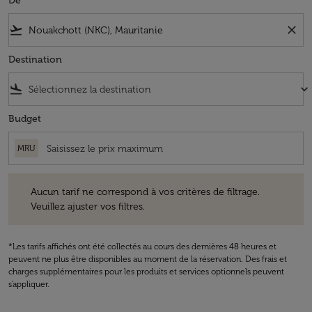
De
flight_takeoff
close
Destination
flight_land
keyboard_arrow_down
Budget
MRU
Aucun tarif ne correspond à vos critères de filtrage. Veuillez ajuster v
Aucun tarif ne correspond à vos critères de filtrage.
Veuillez ajuster vos filtres.
*Les tarifs affichés ont été collectés au cours des dernières 48 heures et
peuvent ne plus être disponibles au moment de la réservation. Des frais et
charges supplémentaires pour les produits et services optionnels peuvent
s'appliquer.