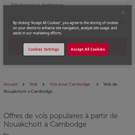
Sélectionnez la destination
Départ
Retour
today
today
By clicking “Accept All Cookies”, you agree to the storing of cookies
fc-booking-departure-date-aria-label
fc-booking-return-date-aria-label
14/08/2026
21/08/2026
on your device to enhance site navigation, analyze site usage, and
assist in our marketing efforts.
Chercher
Cookies Settings
Accept All Cookies
Accueil
Vols
Vols pour Cambodge
Vols de
Nouakchott a Cambodge
Offres de vols populaires à partir de
Nouakchott à Cambodge