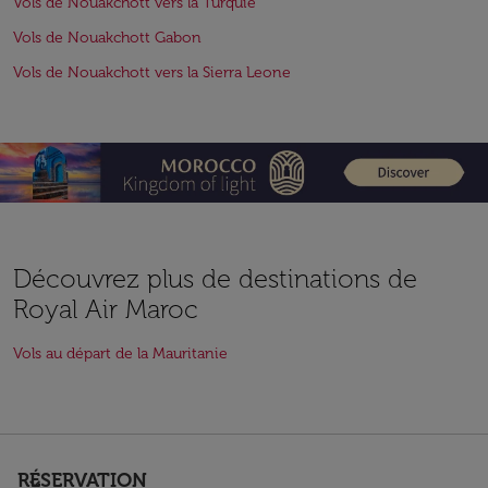
Vols de Nouakchott vers la Turquie
Vols de Nouakchott Gabon
Vols de Nouakchott vers la Sierra Leone
Découvrez plus de destinations de
Royal Air Maroc
Vols au départ de la Mauritanie
RÉSERVATION
keyboard_arrow_down