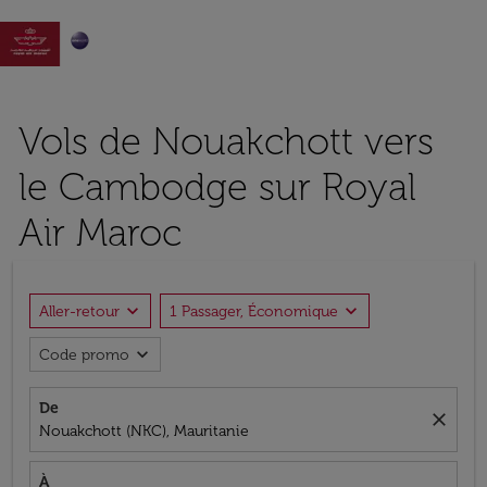

Vols de Nouakchott vers
le Cambodge sur Royal
Air Maroc
expand_more
expand_more
Aller-retour
1 Passager, Économique
expand_more
Code promo
De
close
Nouakchott (NKC), Mauritanie
À