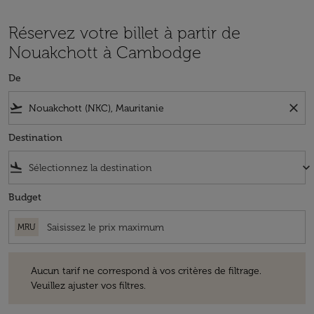
Réservez votre billet à partir de
Nouakchott à Cambodge
De
flight_takeoff
close
Destination
flight_land
keyboard_arrow_down
Budget
MRU
Aucun tarif ne correspond à vos critères de filtrage. Veuillez ajuster v
Aucun tarif ne correspond à vos critères de filtrage.
Veuillez ajuster vos filtres.