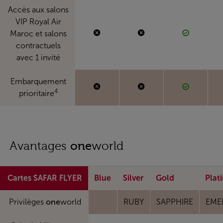
Accès aux salons
VIP Royal Air
Maroc et salons
contractuels
avec 1 invité
Embarquement
4
prioritaire
Avantages
one
world
Cartes SAFAR FLYER
Blue
Silver
Gold
Plat
Privilèges
one
world
RUBY
SAPPHIRE
EME