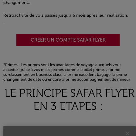
changement...
Rétroactivité de vols passés jusqu'à 6 mois après leur réalisation.
.
CRÉER UN COMPTE SAFAR FLYER
*Primes : Les primes sont les avantages de voyage auxquels vous
accédez grâce à vos miles primes comme le billet prime, la prime
surclassement en business class, la prime excédent bagage, la prime
changement de date ou encore la prime accompagnement de mineur
Open in a new window
LE PRINCIPE SAFAR FLYER
EN 3 ETAPES :