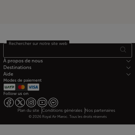
Rechercher sur notre site web
Bas de page Plan du site
À propos de nous
Destinations
Aide
Modes de paiement
Follow us on
Web map links
$Title.getData()
Plan du site
Conditions générales
Nos partenaires
© 2026 Royal Air Maroc. Tous les droits réservés