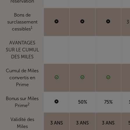
réservation
Bons de
surclassement
3
1
cessibles
AVANTAGES
SUR LE CUMUL
DES MILES
Cumul de Miles
convertis en
Prime
Bonus sur Miles
50%
75%
2
Prime
Validité des
3 ANS
3 ANS
3 ANS
Miles