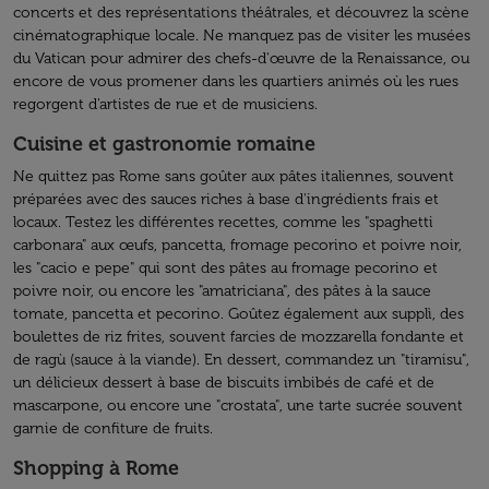
concerts et des représentations théâtrales, et découvrez la scène
cinématographique locale. Ne manquez pas de visiter les musées
du Vatican pour admirer des chefs-d'œuvre de la Renaissance, ou
encore de vous promener dans les quartiers animés où les rues
regorgent d'artistes de rue et de musiciens.
Cuisine et gastronomie romaine
Ne quittez pas Rome sans goûter aux pâtes italiennes, souvent
préparées avec des sauces riches à base d'ingrédients frais et
locaux. Testez les différentes recettes, comme les "spaghetti
carbonara" aux œufs, pancetta, fromage pecorino et poivre noir,
les "cacio e pepe" qui sont des pâtes au fromage pecorino et
poivre noir, ou encore les "amatriciana", des pâtes à la sauce
tomate, pancetta et pecorino. Goûtez également aux supplì, des
boulettes de riz frites, souvent farcies de mozzarella fondante et
de ragù (sauce à la viande). En dessert, commandez un "tiramisu",
un délicieux dessert à base de biscuits imbibés de café et de
mascarpone, ou encore une "crostata", une tarte sucrée souvent
garnie de confiture de fruits.
Shopping à Rome