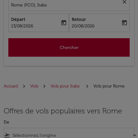
close
Rome (FCO), Italie
Départ
Retour
today
today
fc-booking-departure-date-aria-label
fc-booking-return-date-aria-label
13/08/2026
20/08/2026
Chercher
Accueil
Vols
Vols pour Italie
Vols pour Rome
Offres de vols populaires vers Rome
De
flight_takeoff
keyboard_arrow_down