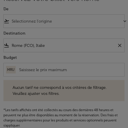
De
flight_takeoff
keyboard_arrow_down
Destination
flight_land
close
Budget
MRU
Aucun tarif ne correspond à vos critères de filtrage. Veuillez ajuster v
Aucun tarif ne correspond à vos critères de filtrage.
Veuillez ajuster vos filtres.
*Les tarifs affichés ont été collectés au cours des dernières 48 heures et
peuvent ne plus être disponibles au moment de la réservation. Des frais et
charges supplémentaires pour les produits et services optionnels peuvent
s'appliquer.