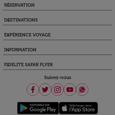
RÉSERVATION
keyboard_arrow_down
DESTINATIONS
keyboard_arrow_down
EXPÉRIENCE VOYAGE
keyboard_arrow_down
INFORMATION
keyboard_arrow_down
FIDELITE SAFAR FLYER
keyboard_arrow_down
Suivez-nous