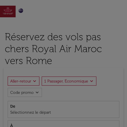

Réservez des vols pas
chers Royal Air Maroc
vers Rome
expand_more
expand_more
Aller-retour
1 Passager, Économique
expand_more
Code promo
De
Sélectionnez le départ
À