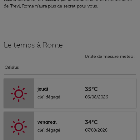
de Trevi, Rome n’aura plus de secret pour vous.
Le temps à Rome
Unité de mesure météo
:
Weather unit option Celsius Selected
keyboard_arrow_down
Celsius
35°C
jeudi
ciel dégagé
06/08/2026
34°C
vendredi
ciel dégagé
07/08/2026