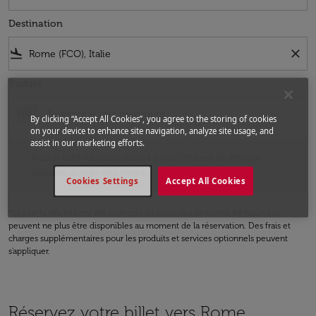
Destination
flight_land
close
Budget
MRU
By clicking “Accept All Cookies”, you agree to the storing of cookies
on your device to enhance site navigation, analyze site usage, and
assist in our marketing efforts.
Aucun tarif ne correspond à vos critères de filtrage. Veuillez ajuster v
Aucun tarif ne correspond à vos critères de filtrage.
Veuillez ajuster vos filtres.
Cookies Settings
Accept All Cookies
*Les tarifs affichés ont été collectés au cours des dernières 48 heures et
peuvent ne plus être disponibles au moment de la réservation. Des frais et
charges supplémentaires pour les produits et services optionnels peuvent
s'appliquer.
Réservez votre billet vers Rome