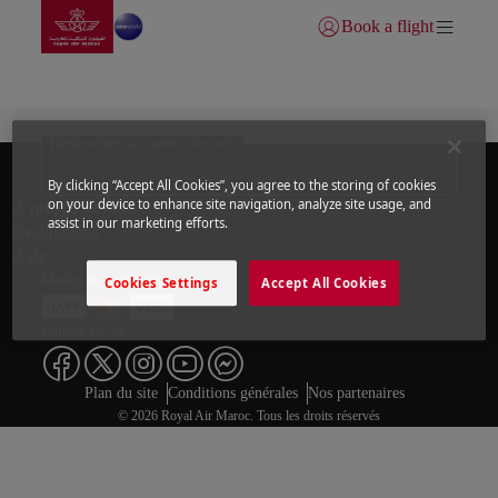
Aller à la page accueil
Saut au contenu principal
Book a flight
Se connecter | S’inscrire)
Statut des vols
Rechercher sur notre site web
By clicking “Accept All Cookies”, you agree to the storing of cookies
Bas de page Pl
on your device to enhance site navigation, analyze site usage, and
À propos de nous
assist in our marketing efforts.
Destinations
Aide
Modes de paiement
Cookies Settings
Accept All Cookies
Follow us on
Web map links
$Title.getData()
Plan du site
Conditions générales
Nos partenaires
© 2026 Royal Air Maroc. Tous les droits réservés