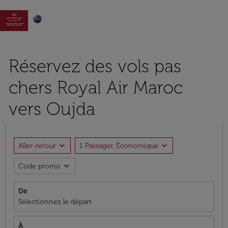

Réservez des vols pas
chers Royal Air Maroc
vers Oujda
expand_more
expand_more
Aller-retour
1 Passager, Économique
expand_more
Code promo
De
Sélectionnez le départ
À