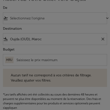
De
flight_takeoff
keyboard_arrow_down
Destination
flight_land
close
Budget
MRU
Aucun tarif ne correspond à vos critères de filtrage. Veuillez ajuster v
Aucun tarif ne correspond à vos critères de filtrage.
Veuillez ajuster vos filtres.
*Les tarifs affichés ont été collectés au cours des dernières 48 heures et
peuvent ne plus être disponibles au moment de la réservation. Des frais et
charges supplémentaires pour les produits et services optionnels peuvent
s'appliquer.