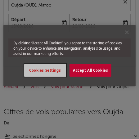
close
Oujda (OUD), Maroc
Départ
Retour
today
today
fc-booking-departure-date-aria-label
fc-booking-return-date-aria-label
13/08/2026
20/08/2026
By clicking “Accept All Cookies”, you agree to the storing of cookies
Chercher
on your device to enhance site navigation, analyze site usage, and
assist in our marketing efforts.
Cookies Settings
Accept All Cookies
Accueil
Vols
Vols pour Maroc
Vols pour Oujda
Offres de vols populaires vers Oujda
De
flight_takeoff
keyboard_arrow_down