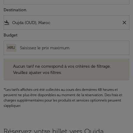
Destination
flight_land
close
Budget
MRU
Aucun tarif ne correspond à vos critères de filtrage. Veuillez ajuster v
Aucun tarif ne correspond à vos critères de filtrage.
Veuillez ajuster vos filtres.
*Les tarifs affichés ont été collectés au cours des dernières 48 heures et
peuvent ne plus être disponibles au moment de la réservation. Des frais et
charges supplémentaires pour les produits et services optionnels peuvent
s'appliquer.
Réservez votre billet vers Oujda