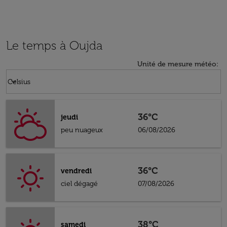
Le temps à Oujda
Unité de mesure météo
:
Weather unit option Celsius Selected
keyboard_arrow_down
Celsius
36°C
jeudi
peu nuageux
06/08/2026
36°C
vendredi
ciel dégagé
07/08/2026
38°C
samedi