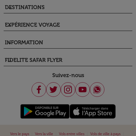
DESTINATIONS
keyboard_arrow_down
EXPÉRIENCE VOYAGE
keyboard_arrow_down
INFORMATION
keyboard_arrow_down
FIDELITE SAFAR FLYER
keyboard_arrow_down
Suivez-nous
|
|
|
|
Vers le pays
Vers la ville
Vols entre villes
Vols de ville à pays